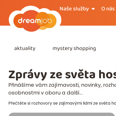
Naše služby
O nás
aktuality
mystery shopping
r
Zprávy ze světa hos
Přinášíme vám zajímavosti, novinky, roz
osobnostmi v oboru a další…
Přečtěte si rozhovory se zajímavými lidmi ze světa hos