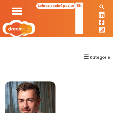
EN
Zobrazit volné pozice
Kategorie