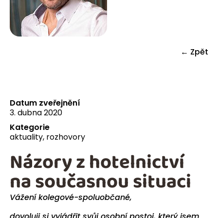
← Zpět
Datum zveřejnění
3. dubna 2020
Kategorie
aktuality
,
rozhovory
Názory z hotelnictví
na současnou situaci
Vážení kolegové-spoluobčané,
dovoluji si vyjádřit svůj osobní postoj, který jsem