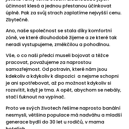
účinnost klesá a jednou přestanou účinkovat
úplně. Pak za svůj strach zaplatíme nejvyšší cenu.
Zbytečně.
Ano, naše společnost se stala díky komfortní
zóně, ve které dlouhodobě žijeme a ze které tak
neradi vystupujeme, změkčilou a pohodlnou.
Vše, o co naši předci museli bojovat a těžce
pracovat, považujeme za naprostou
samozřejmost. Od potravin, které nám jsou
kdekoliv a kdykoliv k dispozici a nejsme schopni
je ani spotřebovat, až po možnost kdykoliv si
rozsvítit, když je tma. A opět, abychom se nebály,
stačí ťuknout na vypínač.
Proto ve svých životech řešíme naprosto banální
nesmysli, většina populace má nadváhu a mladší
generace bydlí do 30 let u rodičů, v mama
hotelích.