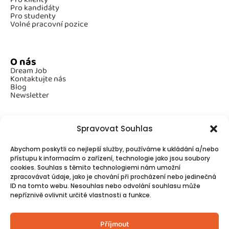
Pro kandidáty
Pro studenty
Volné pracovní pozice
O nás
Dream Job
Kontaktujte nás
Blog
Newsletter
Spravovat Souhlas
Povinné informace
Abychom poskytli co nejlepší služby, používáme k ukládání a/nebo
GDPR
přístupu k informacím o zařízení, technologie jako jsou soubory
Cookies
cookies. Souhlas s těmito technologiemi nám umožní
zpracovávat údaje, jako je chování při procházení nebo jedinečná
ID na tomto webu. Nesouhlas nebo odvolání souhlasu může
Spojte se s námi!
nepříznivě ovlivnit určité vlastnosti a funkce.
Kontakty
Příjmout