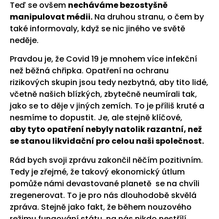
Teď se ovšem
necháváme bezostyšně
manipulovat médii.
Na druhou stranu, o čem by
také informovaly, když se nic jiného ve světě
neděje.
Pravdou je, že Covid 19 je mnohem více infekční
než běžná chřipka. Opatření na ochranu
rizikových skupin jsou tedy nezbytná, aby tito lidé,
včetně našich blízkých, zbytečně neumírali tak,
jako se to děje v jiných zemích. To je příliš kruté a
nesmíme to dopustit. Je, ale stejně klíčové,
aby tyto opatření nebyly natolik razantní, než
se stanou likvidační pro celou naši společnost.
Rád bych svoji zprávu zakončil něčím pozitivním.
Tedy je zřejmé, že takový ekonomický útlum
pomůže námi devastované planetě se na chvíli
zregenerovat. To je pro nás dlouhodobě skvělá
zpráva. Stejně jako fakt, že během nouzového
režimu fungování státu na nás nikdo nestřílí.