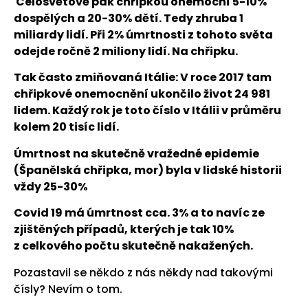
Celosvětově pak chřipkou onemocní 5-10%
dospělých a 20-30% dětí. Tedy zhruba 1
miliardy lidí. Při 2% úmrtnosti z tohoto světa
odejde ročně 2 miliony lidí. Na chřipku.
Tak často zmiňovaná Itálie: V roce 2017 tam
chřipkové onemocnění ukončilo život 24 981
lidem. Každý rok je toto číslo v Itálii v průměru
kolem 20 tisíc lidí.
Úmrtnost na skutečně vražedné epidemie
(Španělská chřipka, mor) byla v lidské historii
vždy 25-30%
Covid 19 má úmrtnost cca. 3% a to navíc ze
zjištěných případů, kterých je tak 10%
z celkového počtu skutečně nakažených.
Pozastavil se někdo z nás někdy nad takovými
čísly? Nevím o tom.