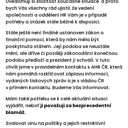
Uvědomuji si složitost současné situace a proto
bych Vás všechny rád ujistil, že vedení
společnosti a oddělení HR Vám je v případě
potřeby a otázek stále běžně k dispozici.
Stále ještě není finálně ustanoven zákon o
finanční pomoci, která by nám měla být
poskytnuta státem. Její podoba se neustále
mění, ale dříve či později zákonodárci konečnou
podobu předloží a prezident jí schválí. V tuto
chvíli jsme v pravidelném kontaktu s AHR ČR, která
nám pomáhá rozklíčovat záplavu informací,
vydaných tiskových zpráv a je s vládou ČR
v přímém kontaktu. Budeme Vás informovat.
Mám také potřebu se k celé aktuální situaci
vyjádřit, neboť
ji považuji za bezprecedentní
blamáž.
Svalovat vinu na politiky a jejich restriktivní