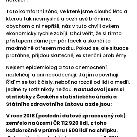
Tato komfortní zóna, ve které jsme dlouhá léta a
kterou tak nesmyslně a bezhlavě bráníme,
abychom o ní nepřišli, nás v tuto chvíli ovšem
ekonomicky rychle zabíjí. Chci věřit, že si tímto
přístupem dáme jen pár facek a skončí to
maximálně otřesem mozku. Pokud se, ale situace
protáhne, přijdou skutečné, existenční problémy.
Nejsem epidemiolog a toto onemocnění
nezlehčuji a ani nepodceňuji. Já jím opovrhuji.
Řídím se totiž čísly, neboť na rozdíl od lidí a medií,
jedině ty totiž nikdy nelžou.
Nastudoval jsem si
statistiky z Českého statistického úřadu a
Státního zdravotního ústavu
a zde jsou:
V roce 2018 (poslední datově zpracovaný rok)
zemřelo na území ČR 112 920 lidí, z toho
každoročně v průměru 1 500 lidí na chřipku.