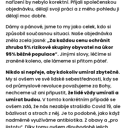
nařízení by nebylo korektní. Přijali společenskou
objednávku, dělají svoji práci a z mého pohledu ji
dělají moc dobře.
Dámy a pánové, jsme to my jako celek, kdo si
způsobil současnou situaci. Naše objednávka
zněla zcela jasně:
„Za každou cenu ochránit
zhruba 5% rizikové skupiny obyvatel na úkor
95% běžné populace”.
Jinými slovy, léčíme si
zraněné koleno, ale lámeme si přitom páteř.
Nikdo si nepřeje, aby kdokoliv umíral zbytečně.
My si ovšem ve své lidské sebestřednosti, kdy se
od průmyslové revoluce považujeme za Bohy,
nechceme už ani připustit,
že lidé vždy umírali a
umírat budou.
V tomto konkrétním případě se
ovšem zdá, že nás nezabije strašidlo Covid 19, ale
bázlivost a strach z něj. Je to podobné, jako když
nadměrně využíváme antibiotika. Z obavy a „pro
jistotu“. Díky tomu ovšem dlouhodobě jejich