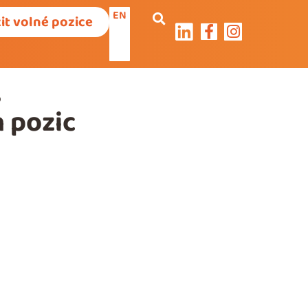
EN
it volné pozice
s
 pozic