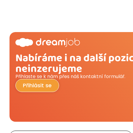
Nabíráme i na další pozic
neinzerujeme
Přihlaste se k nám přes náš kontaktní formulář.
Přihlásit se