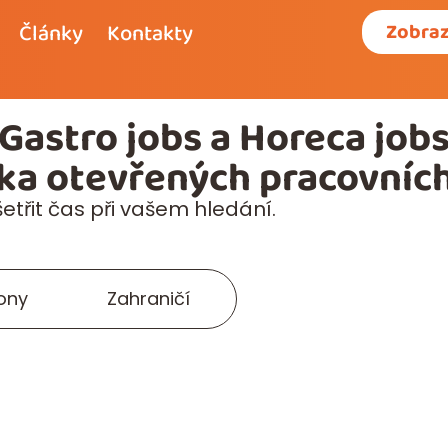
Články
Kontakty
Zobraz
Gastro jobs a Horeca job
ka otevřených pracovních
řit čas při vašem hledání.
ony
Zahraničí