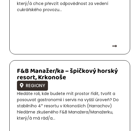
který/á chce převzít odpovědnost za vedení
cukrářského provozu...
F&B Manažer/ka – špičkový horský
resort, Krkonoše
REGIONY
Hledáte roli, kde budete mít prostor řídit, tvořit a
posouvat gastronomii i servis na vyšší úroveň? Do
stabilního 4* resortu v Krkonoších (Harrachov)
hledáme zkušeného F&B Manažera/Manažerku,
který/á má rád/a...