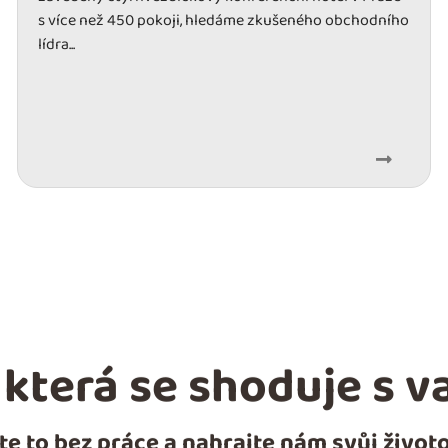
s více než 450 pokoji, hledáme zkušeného obchodního
lídra...
, která se shoduje s
te to bez práce a nahrajte nám svůj životo