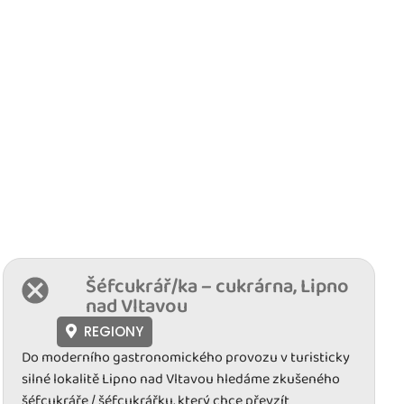
Šéfcukrář/ka – cukrárna, Lipno
nad Vltavou
REGIONY
Do moderního gastronomického provozu v turisticky
silné lokalitě Lipno nad Vltavou hledáme zkušeného
šéfcukráře / šéfcukrářku, který chce převzít