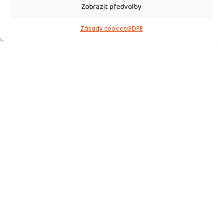
Zobrazit předvolby
Zásady cookies
GDPR
Šéfkuchař – horský resort, Harrachov
REGIONY
NOVÉ
Pro moderní horský resort v Harrachově hledáme
zkušeného Šéfkuchaře, který převezme odpovědnost
za vedení hotelové kuchyně a bude se podílet na
dalším rozvoji gastronomické úrovně resortu....