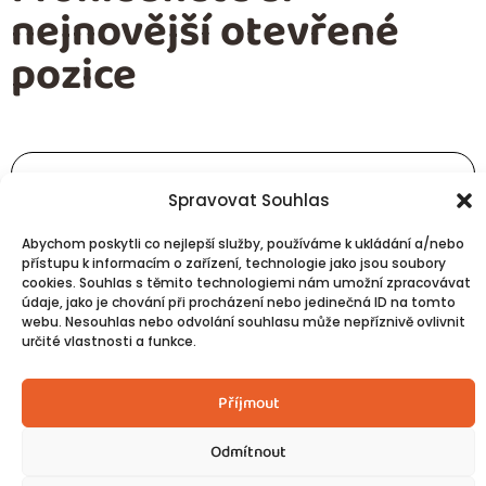
nejnovější otevřené
pozice
Operations Manager – 4★ hotel,
Spravovat Souhlas
Praha
PRAHA
NOVÉ
Abychom poskytli co nejlepší služby, používáme k ukládání a/nebo
přístupu k informacím o zařízení, technologie jako jsou soubory
Pro moderní 4★ hotel v Praze hledáme zkušeného
cookies. Souhlas s těmito technologiemi nám umožní zpracovávat
Operations Managera, který převezme odpovědnost
údaje, jako je chování při procházení nebo jedinečná ID na tomto
za každodenní chod hotelu a bude se podílet na
webu. Nesouhlas nebo odvolání souhlasu může nepříznivě ovlivnit
určité vlastnosti a funkce.
dalším rozvoji jeho služeb....
Příjmout
Odmítnout