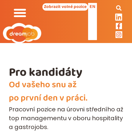
EN
Zobrazit volné pozice
Pro kandidáty
Od vašeho snu až
po první den v práci.
Pracovní pozice na úrovni středního až
top managementu v oboru hospitality
a gastrojobs.