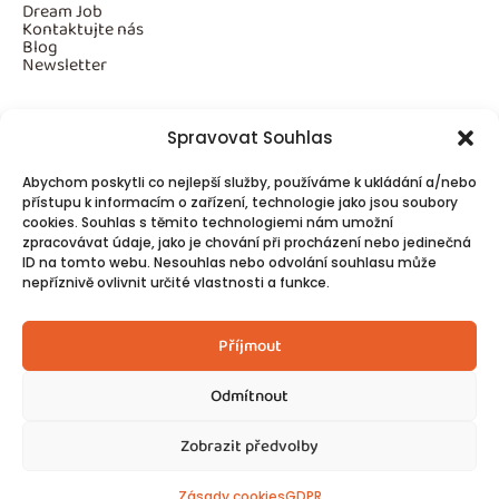
Dream Job
Kontaktujte nás
Blog
Newsletter
Spravovat Souhlas
Povinné informace
Abychom poskytli co nejlepší služby, používáme k ukládání a/nebo
GDPR
přístupu k informacím o zařízení, technologie jako jsou soubory
Cookies
cookies. Souhlas s těmito technologiemi nám umožní
zpracovávat údaje, jako je chování při procházení nebo jedinečná
ID na tomto webu. Nesouhlas nebo odvolání souhlasu může
Spojte se s námi!
nepříznivě ovlivnit určité vlastnosti a funkce.
Kontakty
Příjmout
Odmítnout
Zobrazit předvolby
© 2025
Made by Ziveweby.cz
Design by Blondesign.cz
Zásady cookies
GDPR