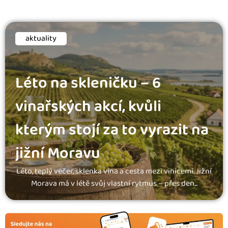
aktuality
Léto na skleničku – 6
vinařských akcí, kvůli
kterým stojí za to vyrazit na
jižní Moravu
Léto, teplý večer, sklenka vína a cesta mezi vinicemi. Jižní
Morava má v létě svůj vlastní rytmus – přes den...