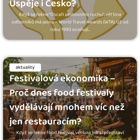
Uspěje i Česko?
Když se řekne "Oscaři cestovního ruchu", většina
odborníků má jasno – World Travel Awards (WTA). Už od
roku 1993 oceňují...
aktuality
Festivalová ekonomika –
Proč dnes food festivaly
vydělávají mnohem víc než
jen restauracím?
Když se řekne food festival, většina lidí si představí