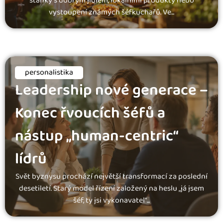
stánky s dobrým jídlem, lokálními produkty nebo
vystoupení známých šéfkuchařů. Ve...
personalistika
Leadership nové generace –
Konec řvoucích šéfů a
nástup „human-centric“
lídrů
Svět byznysu prochází největší transformací za poslední
desetiletí. Starý model řízení založený na heslu „já jsem
šéf, ty jsi vykonavatel“...