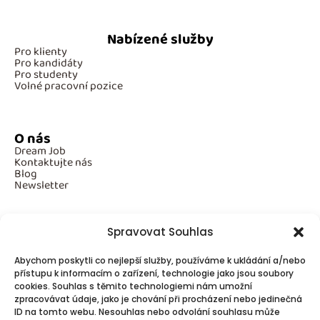
Nabízené služby
Pro klienty
Pro kandidáty
Pro studenty
Volné pracovní pozice
O nás
Dream Job
Kontaktujte nás
Blog
Newsletter
Spravovat Souhlas
Povinné informace
Abychom poskytli co nejlepší služby, používáme k ukládání a/nebo
GDPR
přístupu k informacím o zařízení, technologie jako jsou soubory
Cookies
cookies. Souhlas s těmito technologiemi nám umožní
zpracovávat údaje, jako je chování při procházení nebo jedinečná
ID na tomto webu. Nesouhlas nebo odvolání souhlasu může