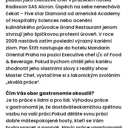
Radisson SAS Alcron. Úspěch na sebe nenechává
čekat – Five star Diamond od americké Academy
of Hospitality Sciences nebo ocenění
kulinářského průvodce Grand Restaurant jenom
stvrzují jeho špičkovou profesní úroveň. V roce
2009 nastává zatím poslední výrazný kariérní
zlom. Pan Štift nastupuje do hotelu Mandarin
Oriental Praha na pozici Executive chef i/c of Food
& Beverage. Pokud bychom chtěli jeho kariéru
zhodnotit jeho vlastními slovy z reality show
Master Chef, vystačíme si s lakonickým zvoláním
„skvělá práce“.
Čím Vás obor gastronomie okouzlil?
Je to práce s lidmi a pro lidi. Výhodou práce
v gastronomii je, že dostáváteokamžitou zpětnou
vazbu na vaši práci.Pokud děláte svou práci
dobře mátespokojené hosty, kteří se Vám
budouvracet a naopak. Navíc práce vgastronomii