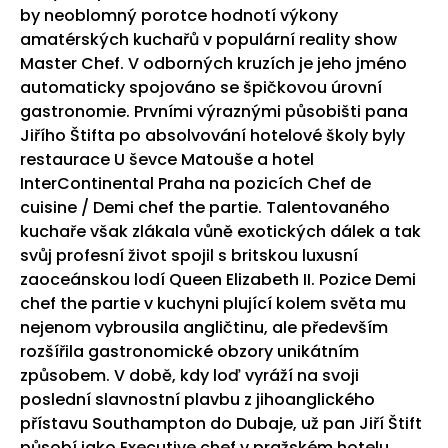
by neoblomný porotce hodnotí výkony
amatérských kuchařů v populární reality show
Master Chef. V odborných kruzích je jeho jméno
automaticky spojováno se špičkovou úrovní
gastronomie. Prvními výraznými působišti pana
Jiřího Štifta po absolvování hotelové školy byly
restaurace U ševce Matouše a hotel
InterContinental Praha na pozicích Chef de
cuisine / Demi chef the partie. Talentovaného
kuchaře však zlákala vůně exotických dálek a tak
svůj profesní život spojil s britskou luxusní
zaoceánskou lodí Queen Elizabeth II. Pozice Demi
chef the partie v kuchyni plující kolem světa mu
nejenom vybrousila angličtinu, ale především
rozšířila gastronomické obzory unikátním
způsobem. V době, kdy loď vyráží na svoji
poslední slavnostní plavbu z jihoanglického
přístavu Southampton do Dubaje, už pan Jiří Štift
působí jako Executive chef v pražském hotelu