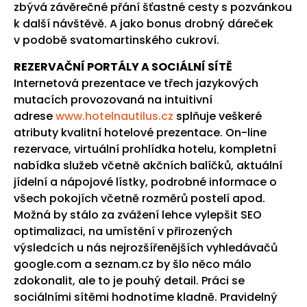
zbývá závěrečné přání šťastné cesty s pozvánkou
k další návštěvě. A jako bonus drobný dáreček
v podobě svatomartinského cukroví.
REZERVAČNÍ PORTÁLY A SOCIÁLNÍ SÍTĚ
Internetová prezentace ve třech jazykových
mutacích provozovaná na intuitivní
adrese
www.hotelnautilus.cz
splňuje veškeré
atributy kvalitní hotelové prezentace. On-line
rezervace, virtuální prohlídka hotelu, kompletní
nabídka služeb včetně akčních balíčků, aktuální
jídelní a nápojové lístky, podrobné informace o
všech pokojích včetně rozměrů postelí apod.
Možná by stálo za zvážení lehce vylepšit SEO
optimalizaci, na umístění v přirozených
výsledcích u nás nejrozšířenějších vyhledávačů
google.com a seznam.cz by šlo něco málo
zdokonalit, ale to je pouhý detail. Práci se
sociálními sítěmi hodnotíme kladně. Pravidelný