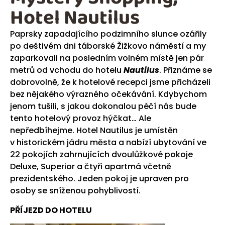
Hotel Nautilus
Paprsky zapadajícího podzimního slunce ozářily
po deštivém dni táborské Žižkovo náměstí a my
zaparkovali na posledním volném místě jen pár
metrů od vchodu do hotelu
Nautilus
. Přiznáme se
dobrovolně, že k hotelové recepci jsme přicházeli
bez nějakého výrazného očekávání. Kdybychom
jenom tušili, s jakou dokonalou péčí nás bude
tento hotelový provoz hýčkat… Ale
nepředbíhejme. Hotel Nautilus je umístěn
v historickém jádru města a nabízí ubytování ve
22 pokojích zahrnujících dvoulůžkové pokoje
Deluxe, Superior a čtyři apartmá včetně
prezidentského. Jeden pokoj je upraven pro
osoby se sníženou pohyblivostí.
PŘÍJEZD DO HOTELU