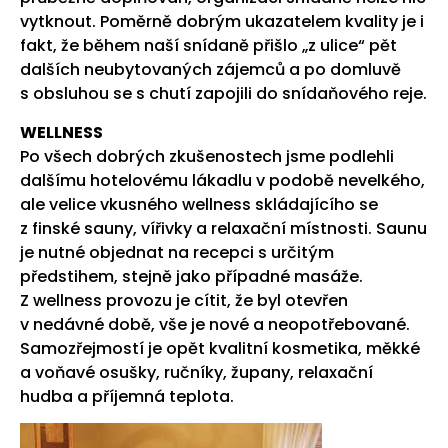
vytknout. Poměrně dobrým ukazatelem kvality je i
fakt, že během naší snídaně přišlo „z ulice“ pět
dalších neubytovaných zájemců a po domluvě
s obsluhou se s chutí zapojili do snídaňového reje.
WELLNESS
Po všech dobrých zkušenostech jsme podlehli
dalšímu hotelovému lákadlu v podobě nevelkého,
ale velice vkusného wellness skládajícího se
z finské sauny, vířivky a relaxační místnosti. Saunu
je nutné objednat na recepci s určitým
předstihem, stejně jako případné masáže.
Z wellness provozu je cítit, že byl otevřen
v nedávné době, vše je nové a neopotřebované.
Samozřejmostí je opět kvalitní kosmetika, měkké
a voňavé osušky, ručníky, župany, relaxační
hudba a příjemná teplota.