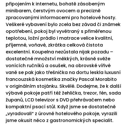
připojením k internetu, bohatě zásobeným
minibarem, čerstvým ovocem a precizně
zpracovanými informacemi pro hotelové hosty.
Veškeré vybavení bylo zcela bez závad či známek
opotřebení, pokoj byl vyvětraný s přiměřenou
teplotou, ložní prádlo i matrace velice kvalitní,
příjemné, voňavé, zkrátka celková čistota
excelentní. Koupelna nezůstala nijak pozadu –
dostatečné množství měkkých, krásně svěže
vonících ručníků a osušek, na obrovské vířivé
vaně se pak jako třešnička na dortu leskla luxusní
francouzská kosmetika značky Pascal Morabito
v originálním stojánku. Skvělé. Dodejme, že k další
výbavě pokoje patří též žehlička, trezor, fén, sada
županů, LCD televizor s DVD přehrávačem nebo
kompaktní psací stůl. Když jsme se dostatečně
„vyradovali“ z úrovně hotelového pokoje, vyrazili
jsme okusit něco z gastronomických specialit.