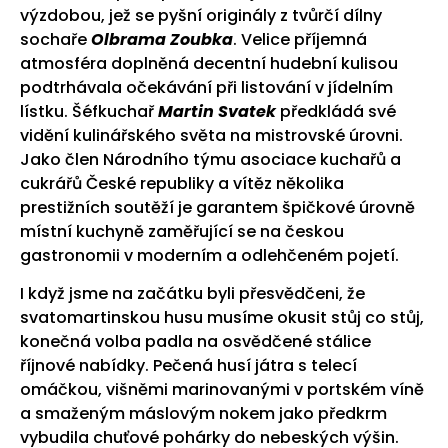
výzdobou, jež se pyšní originály z tvůrčí dílny
sochaře
Olbrama Zoubka
. Velice příjemná
atmosféra doplněná decentní hudební kulisou
podtrhávala očekávání při listování v jídelním
lístku. Šéfkuchař
Martin Svatek
předkládá své
vidění kulinářského světa na mistrovské úrovni.
Jako člen Národního týmu asociace kuchařů a
cukrářů České republiky a vítěz několika
prestižních soutěží je garantem špičkové úrovně
místní kuchyně zaměřující se na českou
gastronomii v moderním a odlehčeném pojetí.
I když jsme na začátku byli přesvědčeni, že
svatomartinskou husu musíme okusit stůj co stůj,
konečná volba padla na osvědčené stálice
říjnové nabídky. Pečená husí játra s telecí
omáčkou, višněmi marinovanými v portském víně
a smaženým máslovým nokem jako předkrm
vybudila chuťové pohárky do nebeských výšin.