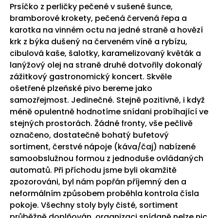
Prsíčko z perličky pečené v sušené šunce,
bramborové krokety, pečená červená řepa a
karotka na vinném octu na jedné straně a hovězí
krk z býka dušený na červeném víně a rybízu,
cibulová kaše, šalotky, karamelizovaný květák a
lanýžový olej na straně druhé dotvořily dokonalý
zážitkový gastronomický koncert. Skvěle
ošetřené plzeňské pivo bereme jako
samozřejmost. Jedinečné. Stejně pozitivně, i když
méně opulentně hodnotíme snídani probíhající ve
stejných prostorách. Žádné fronty, vše pečlivě
označeno, dostatečně bohatý bufetový
sortiment, čerstvé nápoje (káva/čaj) nabízené
samoobslužnou formou z jednoduše ovládaných
automatů. Při příchodu jsme byli okamžitě
zpozorováni, byl nám popřán příjemný den a
neformálním způsobem proběhla kontrola čísla
pokoje. Všechny stoly byly čisté, sortiment
průběžně doplňován, organizaci snídaně nelze nic