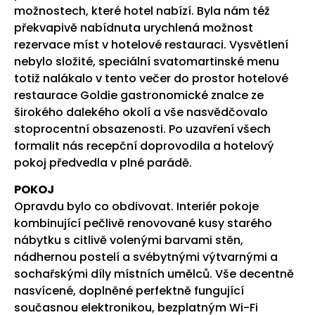
možnostech, které hotel nabízí. Byla nám též
překvapivě nabídnuta urychlená možnost
rezervace míst v hotelové restauraci. Vysvětlení
nebylo složité, speciální svatomartinské menu
totiž nalákalo v tento večer do prostor hotelové
restaurace Goldie gastronomické znalce ze
širokého dalekého okolí a vše nasvědčovalo
stoprocentní obsazenosti. Po uzavření všech
formalit nás recepční doprovodila a hotelový
pokoj předvedla v plné parádě.
POKOJ
Opravdu bylo co obdivovat. Interiér pokoje
kombinující pečlivě renovované kusy starého
nábytku s citlivě volenými barvami stěn,
nádhernou postelí a svébytnými výtvarnými a
sochařskými díly místních umělců. Vše decentně
nasvícené, doplněné perfektně fungující
současnou elektronikou, bezplatným Wi-Fi