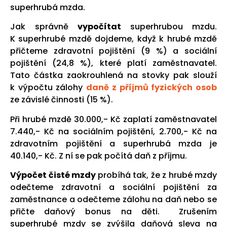
superhrubá mzda.
Jak správně
vypočítat
superhrubou mzdu.
K superhrubé mzdě dojdeme, když k hrubé mzdě
přičteme zdravotní pojištění (9 %) a sociální
pojištění (24,8 %), které platí zaměstnavatel.
Tato částka zaokrouhlená na stovky pak slouží
k výpočtu zálohy
daně z příjmů fyzických osob
ze závislé činnosti (15 %).
Při hrubé mzdě 30.000,- Kč zaplatí zaměstnavatel
7.440,- Kč na sociálním pojištění, 2.700,- Kč na
zdravotním pojištění a superhrubá mzda je
40.140,- Kč. Z ní se pak počítá daň z příjmu.
Výpočet čisté mzdy
probíhá tak, že z hrubé mzdy
odečteme zdravotní a sociální pojištění za
zaměstnance a odečteme zálohu na daň nebo se
přičte daňový bonus na děti. Zrušením
superhrubé mzdy se zvýšila daňová sleva na