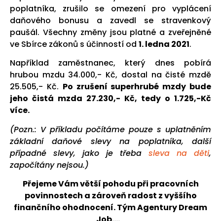
poplatníka, zrušilo se omezení pro vyplácení
daňového bonusu a zavedl se stravenkový
paušál. Všechny změny jsou platné a zveřejněné
ve Sbírce zákonů s účinností od
1. ledna 2021
.
Například zaměstnanec, který dnes pobírá
hrubou mzdu 34.000,- Kč, dostal na čisté mzdě
25.505,- Kč.
Po zrušení superhrubé mzdy bude
jeho čistá mzda 27.230,- Kč, tedy o 1.725,-Kč
více.
(
Pozn.: V příkladu počítáme pouze s uplatněním
základní daňové slevy na poplatníka, další
případné slevy, jako je třeba
sleva na děti
,
započítány nejsou.)
Přejeme Vám větší pohodu při pracovních
povinnostech a zároveň radost z vyššího
finančního ohodnocení. Tým Agentury Dream
Job….