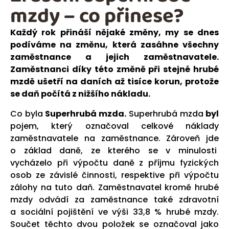
mzdy – co přinese?
Každý rok přináší nějaké změny, my se dnes
podíváme na změnu, která zasáhne všechny
zaměstnance a jejich zaměstnavatele.
Zaměstnanci díky této změně při stejné hrubé
mzdě ušetří na daních až tisíce korun, protože
se daň počítá z nižšího nákladu.
Co byla
Superhrubá mzda.
Superhrubá mzda
byl
pojem, který označoval celkové náklady
zaměstnavatele na zaměstnance. Zároveň jde
o základ daně, ze kterého se v minulosti
vycházelo při výpočtu daně z příjmu fyzických
osob ze závislé činnosti, respektive při výpočtu
zálohy na tuto daň. Zaměstnavatel kromě hrubé
mzdy odvádí za zaměstnance také zdravotní
a sociální pojištění ve výši 33,8 % hrubé mzdy.
Součet těchto dvou položek se označoval jako