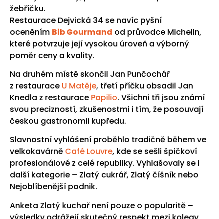
žebříčku.
Restaurace Dejvická 34 se navíc pyšní
oceněním
Bib Gourmand
od průvodce Michelin,
které potvrzuje její vysokou úroveň a výborný
poměr ceny a kvality.
Na druhém místě skončil Jan Punčochář
z restaurace
U Matěje
, třetí příčku obsadil Jan
Knedla z restaurace
Papilio
. Všichni tři jsou známí
svou precizností, zkušenostmi i tím, že posouvají
českou gastronomii kupředu.
Slavnostní vyhlášení proběhlo tradičně během ve
velkokavárně
Café Louvre
, kde se sešli špičkoví
profesionálové z celé republiky. Vyhlašovaly se i
další kategorie – Zlatý cukrář, Zlatý číšník nebo
Nejoblíbenější podnik.
Anketa Zlatý kuchař není pouze o popularitě –
výsledky odrážejí skutečný respekt mezi kolegy,