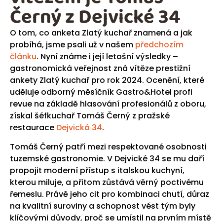
Černý z Dejvické 34
O tom, co anketa Zlatý kuchař znamená a jak
probíhá, jsme psali už v našem
předchozím
článku
. Nyní známe i její letošní výsledky –
gastronomická veřejnost zná vítěze prestižní
ankety Zlatý kuchař pro rok 2024. Ocenění, které
uděluje odborný měsíčník Gastro&Hotel profi
revue na základě hlasování profesionálů z oboru,
získal šéfkuchař Tomáš Černý z pražské
restaurace
Dejvická 34
.
Tomáš Černý patří mezi respektované osobnosti
tuzemské gastronomie. V Dejvické 34 se mu daří
propojit moderní přístup s italskou kuchyní,
kterou miluje, a přitom zůstává věrný poctivému
řemeslu. Právě jeho cit pro kombinaci chutí, důraz
na kvalitní suroviny a schopnost vést tým byly
klíčovými důvody, proč se umístil na prvním místě