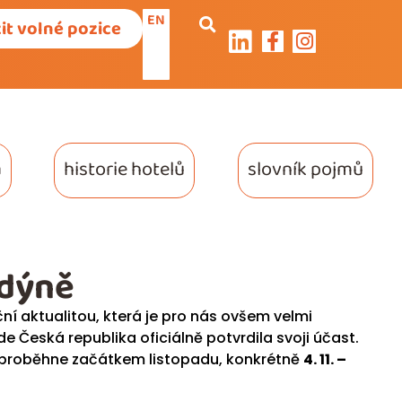
EN
it volné pozice
a
historie hotelů
slovník pojmů
ndýně
ní aktualitou, která je pro nás ovšem velmi
e Česká republika oficiálně potvrdila svoji účast.
proběhne začátkem listopadu, konkrétně
4. 11. –