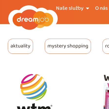
Naše služby
O nás
aktuality
mystery shopping
r
W