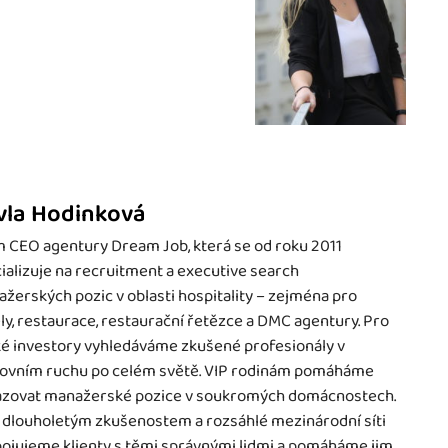
vla Hodinková
 CEO agentury Dream Job, která se od roku 2011
ializuje na recruitment a executive search
žerských pozic v oblasti hospitality – zejména pro
ly, restaurace, restaurační řetězce a DMC agentury. Pro
é investory vyhledáváme zkušené profesionály v
ovním ruchu po celém světě. VIP rodinám pomáháme
zovat manažerské pozice v soukromých domácnostech.
 dlouholetým zkušenostem a rozsáhlé mezinárodní síti
ojujeme klienty s těmi správnými lidmi a pomáháme jim