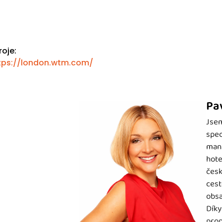
roje:
tps://london.wtm.com/
Pa
Jsem
spec
mana
hote
česk
cest
obsa
Díky
prop