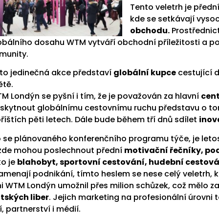
Tento veletrh je předn
kde se setkávají vyso
obchodu.
Prostřednic
obálního dosahu WTM vytváří obchodní příležitosti a po
munity.
to jedinečná akce představí
globální kupce
cestující 
ětě.
M Londýn se pyšní i tím, že je považován za hlavní
cen
skytnout globálnímu cestovnímu ruchu představu o tom
příštích pěti letech. Dále bude během tří dnů sdílet
inov
 se plánovaného konferenčního programu týče, je letos
 zde mohou poslechnout přední
motivační řečníky, po
ko je
blahobyt, sportovní cestování, hudební cestová
amenají podnikání, tímto heslem se nese celý veletrh, k
ni WTM Londýn umožnil přes milion schůzek, což mělo z
itských liber
. Jejich marketing na profesionální úrovni 
í, partnerství i médií.