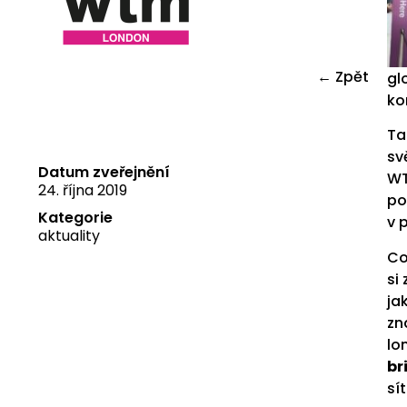
← Zpět
gl
ko
Ta
sv
Datum zveřejnění
WT
24. října 2019
po
Kategorie
v 
aktuality
Co
si
ja
zn
lo
br
sít