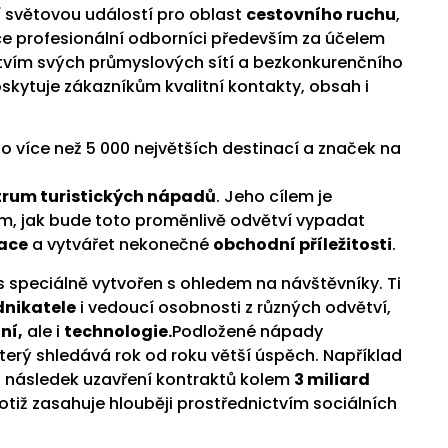
í světovou událostí pro oblast
cestovního ruchu
,
ce profesionální odborníci především za účelem
tvím svých průmyslových sítí a bezkonkurenčního
skytuje zákazníkům kvalitní kontakty, obsah i
do více než 5 000 největších destinací a značek na
trum turistických nápadů
. Jeho cílem je
, jak bude toto proměnlivě odvětví vypadat
ace
a vytvářet nekonečné
obchodní příležitosti
.
 speciálně vytvořen s ohledem na návštěvníky. Ti
dnikatele
i vedoucí osobnosti z různých odvětví,
ní,
ale i
technologie.
Podložené nápady
terý shledává rok od roku větší úspěch. Například
a následek uzavření kontraktů kolem
3 miliard
totiž zasahuje hlouběji prostřednictvím sociálních