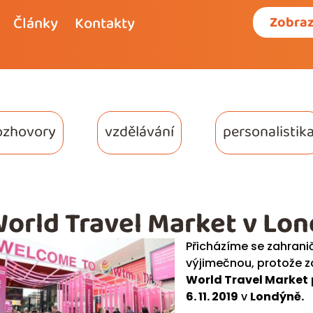
Články
Kontakty
Zobraz
ozhovory
vzdělávání
personalistik
orld Travel Market v Lo
Přicházíme se zahranič
výjimečnou, protože zd
World Travel Market
6. 11. 2019
v
Londýně.