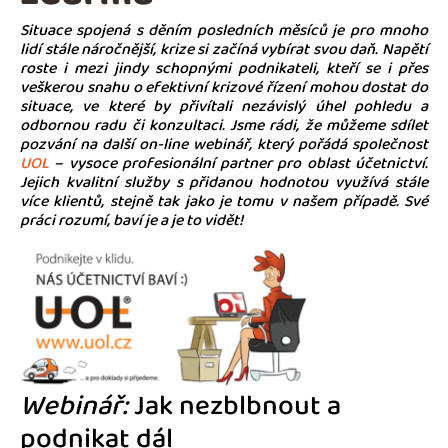
Situace spojená s děním posledních měsíců je pro mnoho
lidí stále náročnější, krize si začíná vybírat svou daň. Napětí
roste i mezi jindy schopnými podnikateli, kteří se i přes
veškerou snahu o efektivní krizové řízení mohou dostat do
situace, ve které by přivítali nezávislý úhel pohledu a
odbornou radu či konzultaci. Jsme rádi, že můžeme sdílet
pozvání na další on-line webinář, který pořádá společnost
UOL
– vysoce profesionální partner pro oblast účetnictví.
Jejich kvalitní služby s přidanou hodnotou využívá stále
více klientů, stejně tak jako je tomu v našem případě. Své
práci rozumí, baví je a je to vidět!
Webinář:
Jak nezblbnout a
podnikat dál