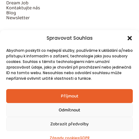
Dream Job
Kontaktujte nás
Blog
Newsletter
Spravovat Souhlas
Povinné informace
Abychom poskytli co nejlepší služby, používáme k ukládání a/nebo
GDPR
Cookies
přístupu k informacím o zařízení, technologie jako jsou soubory
cookies. Souhlas s těmito technologiemi nám umožní
zpracovávat údaje, jako je chování při procházení nebo jedinečná
ID na tomto webu. Nesouhlas nebo odvolání souhlasu může
Spojte se s námi!
nepříznivě ovlivnit určité vlastnosti a funkce.
Kontakty
Příjmout
Odmítnout
Zobrazit předvolby
© 2025
Made by Ziveweby.cz
Design by Blondesign.cz
Zásady cookies
GDPR