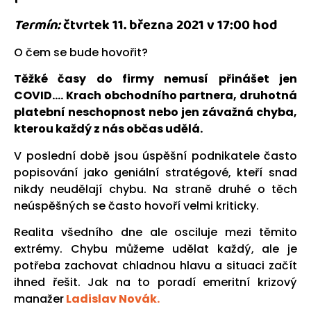
Termín:
čtvrtek 11. března 2021 v 17:00 hod
O čem se bude hovořit?
Těžké časy do firmy nemusí přinášet jen
COVID….
Krach obchodního partnera, druhotná
platební neschopnost nebo jen závažná chyba,
kterou každý z nás občas udělá.
V poslední době jsou úspěšní podnikatele často
popisování jako geniální stratégové, kteří snad
nikdy neudělají chybu. Na straně druhé o těch
neúspěšných se často hovoří velmi kriticky.
Realita všedního dne ale osciluje mezi těmito
extrémy. Chybu můžeme udělat každý, ale je
potřeba zachovat chladnou hlavu a situaci začít
ihned řešit. Jak na to poradí emeritní krizový
manažer
Ladislav Novák.