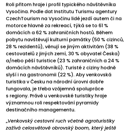
Roli přitom hraje i profil typického návštěvníka
Vysočina. Podle dat Institutu Turismu agentury
CzechTourism na Vysočinu lidé jezdí autem či na
motorce hlavně za rekreací, týká se to 61 %
domácích a 62 % zahraničních hostů. Během
pobytu navštěvují kulturní památky (50 % cizinců,
28 % rezidentů), věnují se jiným aktivitám (38 %
cestovatelů z jiných zemí, 30 % obyvatel Česka)
a/nebo pěší turistice (23 % zahraničních a 24 %
domácích návštěvníků). Turisté z ciziny hodně
slyší i na gastronomii (22 %). Aby venkovská
turistika v Česku na národní úrovni dobře
fungovala, je třeba vzájemná spolupráce
s regiony. Právě u venkovské turistiky hraje
významnou roli respektování pyramidy
destinačního managementu.
„
Venkovský cestovní ruch včetně agroturistiky
zažívá celosvětově obrovský boom, který ještě