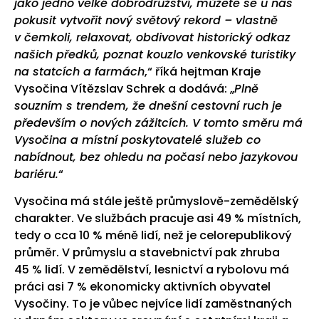
jako jedno velké dobrodružství, můžete se u nás
pokusit vytvořit nový světový rekord – vlastně
v čemkoli, relaxovat, obdivovat historický odkaz
našich předků, poznat kouzlo venkovské turistiky
na statcích a farmách
,“ říká hejtman Kraje
Vysočina Vítězslav Schrek a dodává: „
Plně
souzním s trendem, že dnešní cestovní ruch je
především o nových zážitcích. V tomto směru má
Vysočina a místní poskytovatelé služeb co
nabídnout, bez ohledu na počasí nebo jazykovou
bariéru.
“
Vysočina má stále ještě průmyslově-zemědělský
charakter. Ve službách pracuje asi 49 % místních,
tedy o cca 10 % méně lidí, než je celorepublikový
průměr. V průmyslu a stavebnictví pak zhruba
45 % lidí. V zemědělství, lesnictví a rybolovu má
práci asi 7 % ekonomicky aktivních obyvatel
Vysočiny. To je vůbec nejvíce lidí zaměstnaných