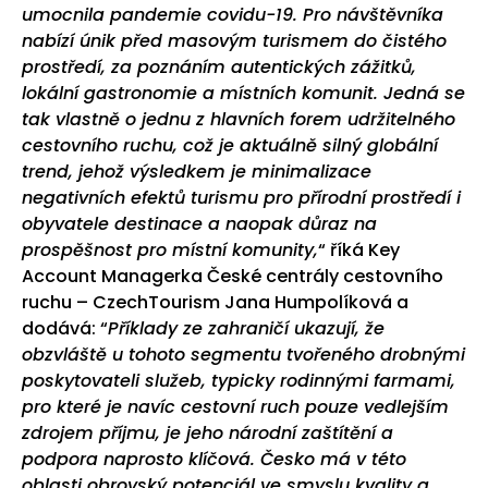
umocnila pandemie covidu-19. Pro návštěvníka
nabízí únik před masovým turismem do čistého
prostředí, za poznáním autentických zážitků,
lokální gastronomie a místních komunit. Jedná se
tak vlastně o jednu z hlavních forem udržitelného
cestovního ruchu, což je aktuálně silný globální
trend, jehož výsledkem je minimalizace
negativních efektů turismu pro přírodní prostředí i
obyvatele destinace a naopak důraz na
prospěšnost pro místní komunity,
“ říká Key
Account Managerka České centrály cestovního
ruchu – CzechTourism Jana Humpolíková a
dodává: “
Příklady ze zahraničí ukazují, že
obzvláště u tohoto segmentu tvořeného drobnými
poskytovateli služeb, typicky rodinnými farmami,
pro které je navíc cestovní ruch pouze vedlejším
zdrojem příjmu, je jeho národní zaštítění a
podpora naprosto klíčová. Česko má v této
oblasti obrovský potenciál ve smyslu kvality a