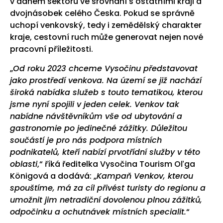
v daném sektoru ve srovnání s ostatními kraji a
dvojnásobek celého Česka. Pokud se správně
uchopí venkovský, tedy i zemědělský charakter
kraje, cestovní ruch může generovat nejen nové
pracovní příležitosti.
„
Od roku 2023 chceme Vysočinu představovat
jako prostředí venkova. Na území se již nachází
široká nabídka služeb s touto tematikou, kterou
jsme nyní spojili v jeden celek. Venkov tak
nabídne návštěvníkům vše od ubytování a
gastronomie po jedinečné zážitky. Důležitou
součástí je pro nás podpora místních
podnikatelů, kteří nabízí prvotřídní služby v této
oblasti
,“ říká ředitelka Vysočina Tourism Oľga
Königová a dodává: „
Kampaň Venkov, kterou
spouštíme, má za cíl přivést turisty do regionu a
umožnit jim netradiční dovolenou plnou zážitků,
odpočinku a ochutnávek místních specialit.
“