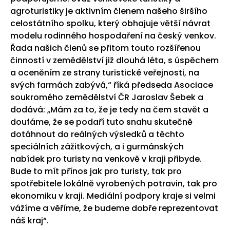
agroturistiky je aktivním členem našeho širšího
celostátního spolku, který obhajuje větší návrat
modelu rodinného hospodaření na český venkov.
Řada našich členů se přitom touto rozšířenou
činností v zemědělství již dlouhá léta, s úspěchem
a oceněním ze strany turistické veřejnosti, na
svých farmách zabývá,“ říká předseda Asociace
soukromého zemědělství ČR Jaroslav Šebek a
dodává: „Mám za to, že je tedy na čem stavět a
doufáme, že se podaří tuto snahu skutečně
dotáhnout do reálných výsledků a těchto
speciálních zážitkových, a i gurmánských
nabídek pro turisty na venkově v kraji přibyde.
Bude to mít přínos jak pro turisty, tak pro
spotřebitele lokálně vyrobených potravin, tak pro
ekonomiku v kraji. Mediální podpory kraje si velmi
vážíme a věříme, že budeme dobře reprezentovat
náš kraj“.