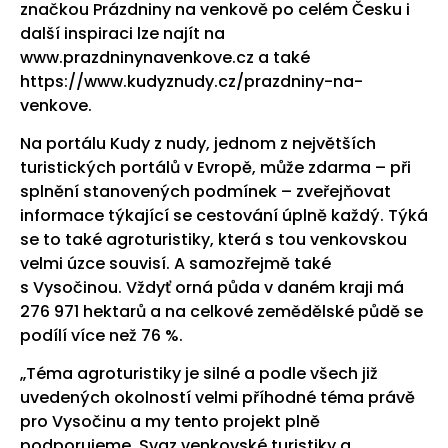
značkou Prázdniny na venkově po celém Česku i
další inspiraci lze najít na
www.prazdninynavenkove.cz a také
https://www.kudyznudy.cz/prazdniny-na-
venkove.
Na portálu Kudy z nudy, jednom z největších
turistických portálů v Evropě, může zdarma – při
splnění stanovených podmínek – zveřejňovat
informace týkající se cestování úplně každý. Týká
se to také agroturistiky, která s tou venkovskou
velmi úzce souvisí. A samozřejmě také
s Vysočinou. Vždyť orná půda v daném kraji má
276 971 hektarů a na celkové zemědělské půdě se
podílí více než 76 %.
„Téma agroturistiky je silné a podle všech již
uvedených okolností velmi příhodné téma právě
pro Vysočinu a my tento projekt plně
podporujeme. Svaz venkovské turistiky a