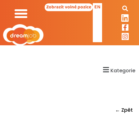
EN
Zobrazit volné pozice
Kategorie
← Zpět