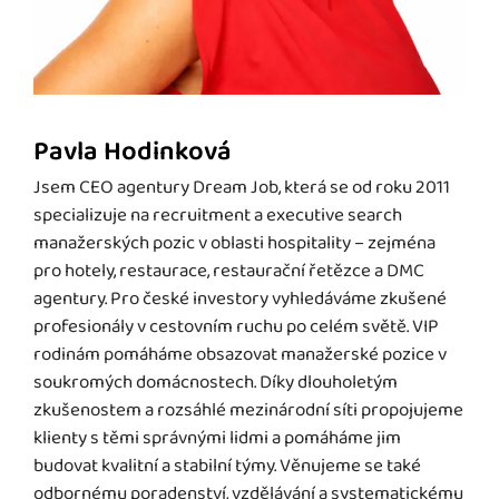
Pavla Hodinková
Jsem CEO agentury Dream Job, která se od roku 2011
specializuje na recruitment a executive search
manažerských pozic v oblasti hospitality – zejména
pro hotely, restaurace, restaurační řetězce a DMC
agentury. Pro české investory vyhledáváme zkušené
profesionály v cestovním ruchu po celém světě. VIP
rodinám pomáháme obsazovat manažerské pozice v
soukromých domácnostech. Díky dlouholetým
zkušenostem a rozsáhlé mezinárodní síti propojujeme
klienty s těmi správnými lidmi a pomáháme jim
budovat kvalitní a stabilní týmy. Věnujeme se také
odbornému poradenství, vzdělávání a systematickému