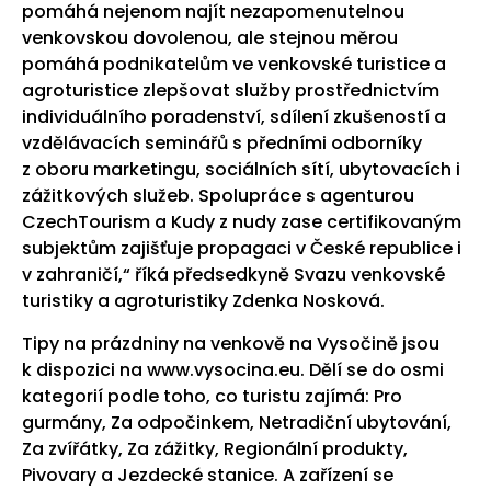
pomáhá nejenom najít nezapomenutelnou
venkovskou dovolenou, ale stejnou měrou
pomáhá podnikatelům ve venkovské turistice a
agroturistice zlepšovat služby prostřednictvím
individuálního poradenství, sdílení zkušeností a
vzdělávacích seminářů s předními odborníky
z oboru marketingu, sociálních sítí, ubytovacích i
zážitkových služeb. Spolupráce s agenturou
CzechTourism a Kudy z nudy zase certifikovaným
subjektům zajišťuje propagaci v České republice i
v zahraničí,“ říká předsedkyně Svazu venkovské
turistiky a agroturistiky Zdenka Nosková.
Tipy na prázdniny na venkově na Vysočině jsou
k dispozici na www.vysocina.eu. Dělí se do osmi
kategorií podle toho, co turistu zajímá: Pro
gurmány, Za odpočinkem, Netradiční ubytování,
Za zvířátky, Za zážitky, Regionální produkty,
Pivovary a Jezdecké stanice. A zařízení se