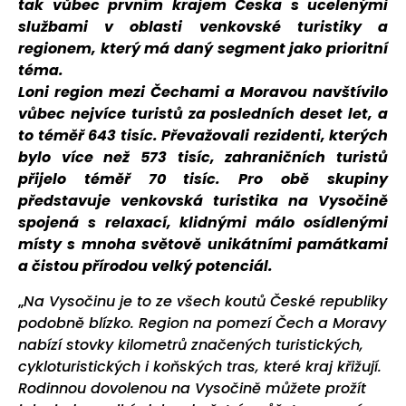
tak vůbec prvním krajem Česka s ucelenými
službami v oblasti venkovské turistiky a
regionem, který má daný segment jako prioritní
téma.
Loni region mezi Čechami a Moravou navštívilo
vůbec nejvíce turistů za posledních deset let, a
to téměř 643 tisíc. Převažovali rezidenti, kterých
bylo více než 573 tisíc, zahraničních turistů
přijelo téměř 70 tisíc. Pro obě skupiny
představuje venkovská turistika na Vysočině
spojená s relaxací, klidnými málo osídlenými
místy s mnoha světově unikátními památkami
a čistou přírodou velký potenciál.
„
Na Vysočinu je to ze všech koutů České republiky
podobně blízko. Region na pomezí Čech a Moravy
nabízí stovky kilometrů značených turistických,
cykloturistických i koňských tras, které kraj křižují.
Rodinnou dovolenou na Vysočině můžete prožít