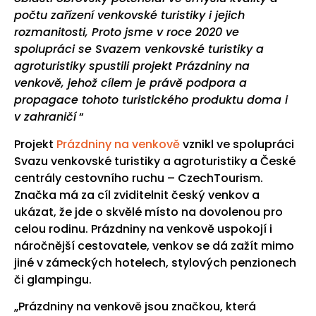
počtu zařízení venkovské turistiky i jejich
rozmanitosti, Proto jsme v roce 2020 ve
spolupráci se Svazem venkovské turistiky a
agroturistiky spustili projekt Prázdniny na
venkově, jehož cílem je právě podpora a
propagace tohoto turistického produktu doma i
v zahraničí
“
Projekt
Prázdniny na venkově
vznikl ve spolupráci
Svazu venkovské turistiky a agroturistiky a České
centrály cestovního ruchu – CzechTourism.
Značka má za cíl zviditelnit český venkov a
ukázat, že jde o skvělé místo na dovolenou pro
celou rodinu. Prázdniny na venkově uspokojí i
náročnější cestovatele, venkov se dá zažít mimo
jiné v zámeckých hotelech, stylových penzionech
či glampingu.
„Prázdniny na venkově jsou značkou, která