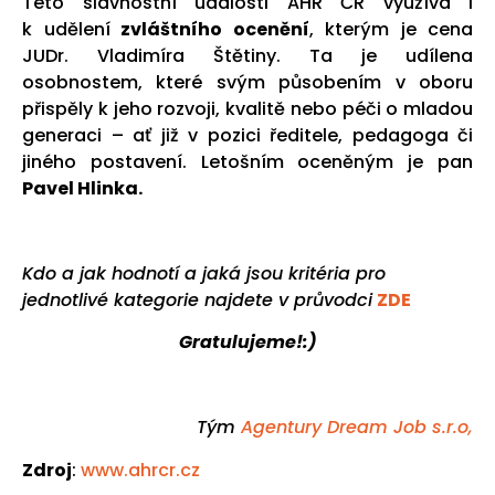
Této slavnostní události AHR ČR využívá i
k udělení
zvláštního ocenění
, kterým je cena
JUDr. Vladimíra Štětiny. Ta je udílena
osobnostem, které svým působením v oboru
přispěly k jeho rozvoji, kvalitě nebo péči o mladou
generaci – ať již v pozici ředitele, pedagoga či
jiného postavení. Letošním oceněným je pan
Pavel Hlinka.
Kdo a jak hodnotí a jaká jsou kritéria pro
jednotlivé kategorie najdete v průvodci
ZDE
Gratulujeme!:)
Tým
Agentury Dream Job s.r.o,
Zdroj
:
www.ahrcr.cz