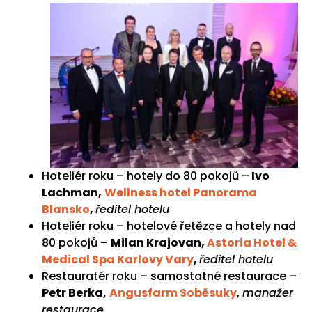
Hoteliér roku – hotely do 80 pokojů –
Ivo
Lachman,
Wellness hotel Panorama
Blansko
,
ředitel hotelu
Hoteliér roku – hotelové řetězce a hotely nad
80 pokojů –
Milan Krajovan,
Astoria Hotel &
Medical Spa Karlovy Vary
,
ředitel hotelu
Restauratér roku – samostatné restaurace –
Petr Berka,
Angusfarm Soběsuky
,
manažer
restaurace