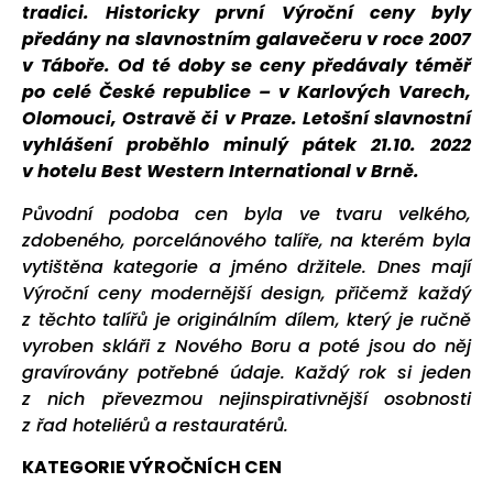
tradici. Historicky první Výroční ceny byly
předány na slavnostním galavečeru v roce 2007
v Táboře. Od té doby se
ceny předávaly téměř
po celé České republice – v Karlových Varech,
Olomouci, Ostravě či v Praze. Letošní slavnostní
vyhlášení proběhlo minulý pátek 21.10. 2022
v hotelu Best Western International v Brně.
Původní podoba cen byla ve tvaru velkého,
zdobeného, porcelánového talíře, na kterém byla
vytištěna kategorie a jméno držitele. Dnes mají
Výroční ceny modernější design, přičemž každý
z těchto talířů je originálním dílem, který je ručně
vyroben skláři z Nového Boru a poté jsou do něj
gravírovány potřebné údaje. Každý rok si jeden
z nich převezmou nejinspirativnější osobnosti
z řad hoteliérů a restauratérů.
KATEGORIE VÝROČNÍCH CEN