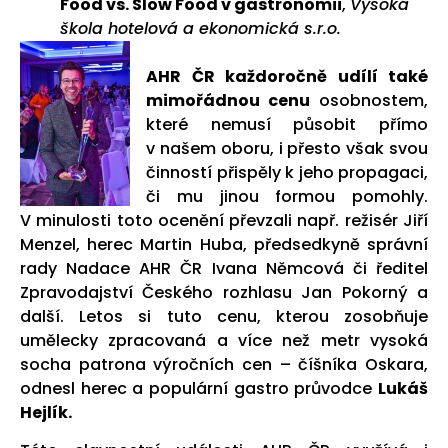
Food vs. Slow Food v gastronomii
,
Vysoká
škola hotelová a ekonomická s.r.o.
AHR ČR každoročně udílí také
mimořádnou cenu
osobnostem,
které nemusí působit přímo
v našem oboru, i přesto však svou
činností přispěly k jeho propagaci,
či mu jinou formou pomohly.
V minulosti toto ocenění převzali např. režisér Jiří
Menzel, herec Martin Huba, předsedkyně správní
rady Nadace AHR ČR Ivana Němcová či ředitel
Zpravodajství Českého rozhlasu Jan Pokorný a
další. Letos si tuto cenu, kterou zosobňuje
umělecky zpracovaná a více než metr vysoká
socha patrona výročních cen – číšníka Oskara,
odnesl herec a populární gastro průvodce
Lukáš
Hejlík.