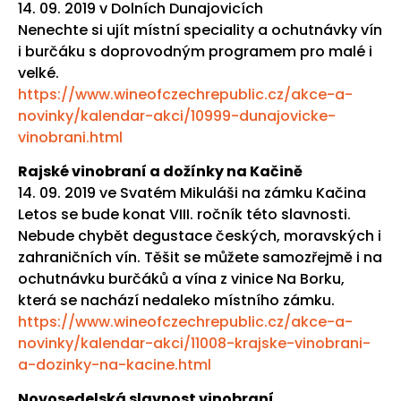
14. 09. 2019 v Dolních Dunajovicích
Nenechte si ujít místní speciality a ochutnávky vín
i burčáku s doprovodným programem pro malé i
velké.
https://www.wineofczechrepublic.cz/akce-a-
novinky/kalendar-akci/10999-dunajovicke-
vinobrani.html
Rajské vinobraní a dožínky na Kačině
14. 09. 2019 ve Svatém Mikuláši na zámku Kačina
Letos se bude konat VIII. ročník této slavnosti.
Nebude chybět degustace českých, moravských i
zahraničních vín. Těšit se můžete samozřejmě i na
ochutnávku burčáků a vína z vinice Na Borku,
která se nachází nedaleko místního zámku.
https://www.wineofczechrepublic.cz/akce-a-
novinky/kalendar-akci/11008-krajske-vinobrani-
a-dozinky-na-kacine.html
Novosedelská slavnost vinobraní