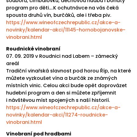
souborů, cimbálovku, dechovou hudbu i bohatý
program pro děti….K ochutnávce na vás čeká
spousta druhů vín, burčáků, ale i třeba piv.
https://www.wineofczechrepublic.cz/akce-a-
novinky/kalendar-akci/11145-hornobojanovske-
vinobrani.html
Roudnické vinobraní
07. 09. 2019 v Roudnici nad Labem – zámecký
areál
Tradiční vinařská slavnost pod horou Říp, na které
můžete vyzkoušet vína a burčák ze známých
místních vinic. Celou akci bude opět doprovázet
hudební program a den si můžete zpříjemnit
i návštěvou míst spojených s naší historií.
https://www.wineofczechrepublic.cz/akce-a-
novinky/kalendar-akci/11274-roudnicke-
vinobrani.html
Vinobraní pod hradbami