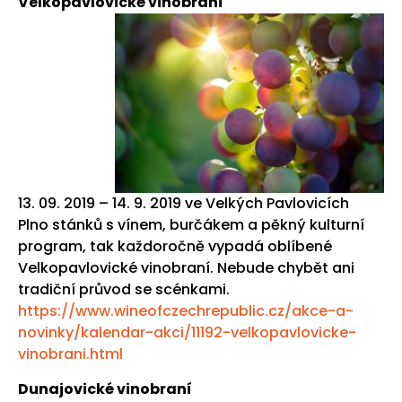
Velkopavlovické vinobraní
13. 09. 2019 – 14. 9. 2019 ve Velkých Pavlovicích
Plno stánků s vínem, burčákem a pěkný kulturní
program, tak každoročně vypadá oblíbené
Velkopavlovické vinobraní. Nebude chybět ani
tradiční průvod se scénkami.
https://www.wineofczechrepublic.cz/akce-a-
novinky/kalendar-akci/11192-velkopavlovicke-
vinobrani.html
Dunajovické vinobraní