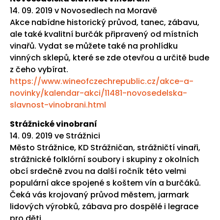
14. 09. 2019 v Novosedlech na Moravě
Akce nabídne historický průvod, tanec, zábavu,
ale také kvalitní burčák připravený od místních
vinařů. Vydat se můžete také na prohlídku
vinných sklepů, které se zde otevřou a určitě bude
z čeho vybírat.
https://www.wineofczechrepublic.cz/akce-a-
novinky/kalendar-akci/11481-novosedelska-
slavnost-vinobrani.html
Strážnické vinobraní
14. 09. 2019 ve Strážnici
Město Strážnice, KD Strážničan, strážničtí vinaři,
strážnické folklórní soubory i skupiny z okolních
obcí srdečně zvou na další ročník této velmi
populární akce spojené s koštem vín a burčáků.
Čeká vás krojovaný průvod městem, jarmark
lidových výrobků, zábava pro dospělé i legrace
pro děti.