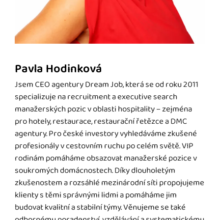
Pavla Hodinková
Jsem CEO agentury Dream Job, která se od roku 2011
specializuje na recruitment a executive search
manažerských pozic v oblasti hospitality – zejména
pro hotely, restaurace, restaurační řetězce a DMC
agentury. Pro české investory vyhledáváme zkušené
profesionály v cestovním ruchu po celém světě. VIP
rodinám pomáháme obsazovat manažerské pozice v
soukromých domácnostech. Díky dlouholetým
zkušenostem a rozsáhlé mezinárodní síti propojujeme
klienty s těmi správnými lidmi a pomáháme jim
budovat kvalitní a stabilní týmy. Věnujeme se také
odbornému poradenství, vzdělávání a systematickému