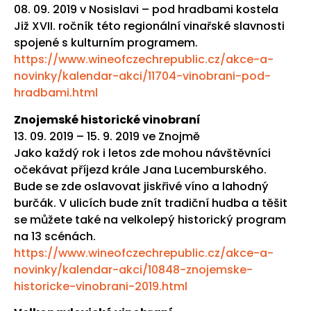
08. 09. 2019 v Nosislavi – pod hradbami kostela
Již XVII. ročník této regionální vinařské slavnosti
spojené s kulturním programem.
https://www.wineofczechrepublic.cz/akce-a-
novinky/kalendar-akci/11704-vinobrani-pod-
hradbami.html
Znojemské historické vinobraní
13. 09. 2019 – 15. 9. 2019 ve Znojmě
Jako každý rok i letos zde mohou návštěvníci
očekávat příjezd krále Jana Lucemburského.
Bude se zde oslavovat jiskřivé víno a lahodný
burčák. V ulicích bude znít tradiční hudba a těšit
se můžete také na velkolepý historický program
na 13 scénách.
https://www.wineofczechrepublic.cz/akce-a-
novinky/kalendar-akci/10848-znojemske-
historicke-vinobrani-2019.html