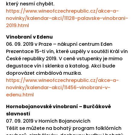
který nesmí chybět.
https://www.wineofczechrepublic.cz/akce-a-
novinky/kalendar-akci/11128-palavske-vinobrani-
2019.html
Vinobraní v Edenu
06. 09. 2019 v Praze – nákupní centrum Eden
Prezentace 15-ti vín, které uspěly v soutěži Král vín
České republiky 2019. V ceně vstupenky je mimo
degustace vín i sklenka a katalog. Akci bude
doprovázet cimbálová muzika.
https://www.wineofczechrepublic.cz/akce-a-
novinky/kalendar-akci/11456-vinobrani-v-
edenu.html
Hornobojanovské vinobraní – Burčákové
slavnosti
07. 09. 2019 v Horních Bojanovicích
Těšit se můžete na bohatý program folklórních