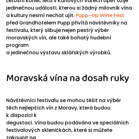
Letošní konec léta v Karlových Varech opět ožije
jedinečnou událostí, kterou si žádný milovník vína
a kultury nesmí nechat ujít.
Pupp–Up Wine Fest
před Grandhotelem Pupp přivítá návštěvníky na
festivalu, který slibuje nejen pestrý výběr
moravských vín, ale také bohatý hudební
program
a jedinečnou výstavu sklářských výrobků.
Moravská vína na dosah ruky
Návštěvníci festivalu se mohou těšit na výběr
těch nejlepších vín z Moravy, která budou
k dispozici k
degustaci. Vína budou podávána ve speciálních
festivalových skleničkách, které si můžete
zakoupit na