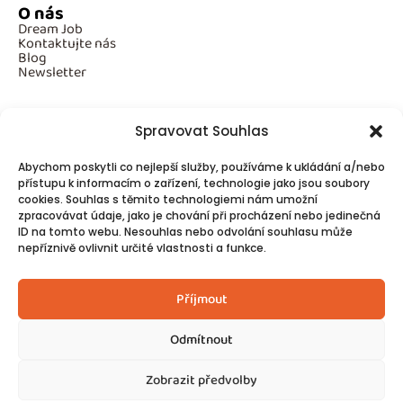
O nás
Dream Job
Kontaktujte nás
Blog
Newsletter
Spravovat Souhlas
Povinné informace
Abychom poskytli co nejlepší služby, používáme k ukládání a/nebo
GDPR
přístupu k informacím o zařízení, technologie jako jsou soubory
Cookies
cookies. Souhlas s těmito technologiemi nám umožní
zpracovávat údaje, jako je chování při procházení nebo jedinečná
ID na tomto webu. Nesouhlas nebo odvolání souhlasu může
Spojte se s námi!
nepříznivě ovlivnit určité vlastnosti a funkce.
Kontakty
Příjmout
Odmítnout
Zobrazit předvolby
© 2025
Made by Ziveweby.cz
Design by Blondesign.cz