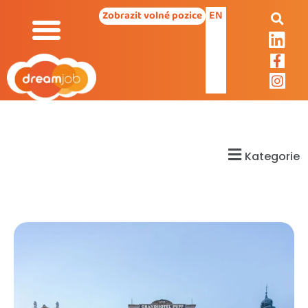
EN
Zobrazit volné pozice
Kategorie