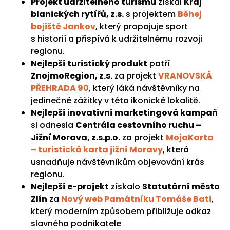
Projekt udržitelného turismu
získal
Kraj
blanických rytířů, z.s.
s projektem
Běhej
bojiště Jankov
, který propojuje sport
s historií a přispívá k udržitelnému rozvoji
regionu.
Nejlepší turistický produkt
patří
ZnojmoRegion, z.s.
za projekt
VRANOVSKÁ
PŘEHRADA 90
, který láká návštěvníky na
jedinečné zážitky v této ikonické lokalitě.
Nejlepší inovativní marketingová kampaň
si odnesla
Centrála cestovního ruchu –
Jižní Morava, z.s.p.o.
za projekt
MojaKarta
– turistická karta jižní Moravy
, která
usnadňuje návštěvníkům objevování krás
regionu.
Nejlepší e-projekt
získalo
Statutární město
Zlín
za
Nový web Památníku Tomáše Bati
,
který moderním způsobem přibližuje odkaz
slavného podnikatele