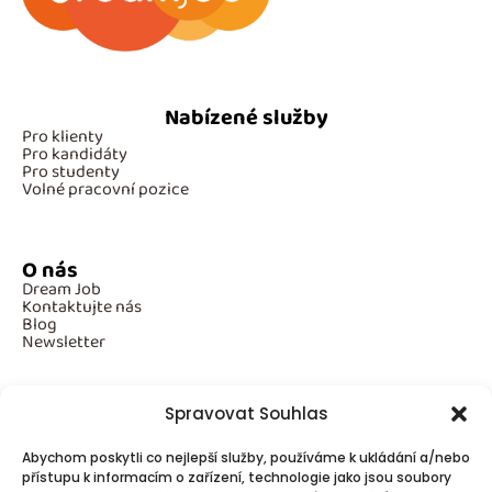
Nabízené služby
Pro klienty
Pro kandidáty
Pro studenty
Volné pracovní pozice
O nás
Dream Job
Kontaktujte nás
Blog
Newsletter
Spravovat Souhlas
Povinné informace
Abychom poskytli co nejlepší služby, používáme k ukládání a/nebo
GDPR
Cookies
přístupu k informacím o zařízení, technologie jako jsou soubory