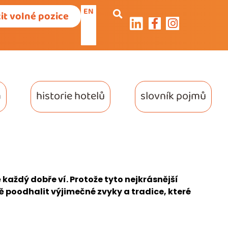
EN
it volné pozice
a
historie hotelů
slovník pojmů
 každý dobře ví. Protože tyto nejkrásnější
ě poodhalit výjimečné zvyky a tradice, které