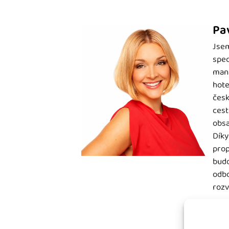
Pa
Jsem
spec
mana
hote
česk
cest
obsa
Díky
prop
budo
odbo
rozv