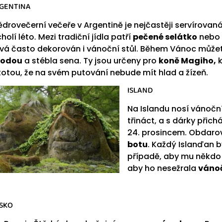
GENTINA
ědrovečerní večeře v Argentině je nejčastěji servírovaná
cholí léto. Mezi tradiční jídla patří
pečené selátko
nebo 
vá často dekorován i vánoční stůl. Během Vánoc můžet
vodou
a stébla sena. Ty jsou určeny pro
koně Magiho,
k
stotou, že na svém putování nebude mít hlad a žízeň.
I
SLAND
Na Islandu nosí vánočn
třináct, a s dárky přic
24. prosincem. Obdarová
botu
. Každý Islanďan 
případě, aby mu někdo 
aby ho nesežrala
váno
SKO