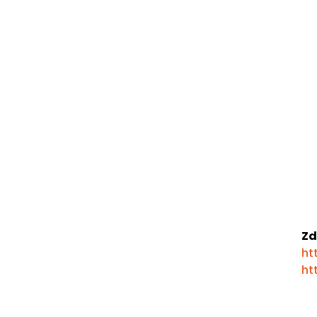
Zd
ht
ht