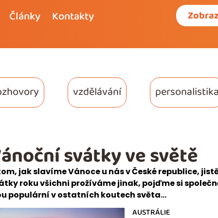
Články
Kontakty
Zobraz
ozhovory
vzdělávání
personalistik
ánoční svátky ve světě
tom, jak slavíme Vánoce u nás v České republice, jistě
átky roku všichni prožíváme jinak, pojďme si společn
ou populární v ostatních koutech světa…
AUSTRÁLIE