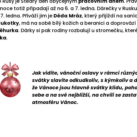
o Rusy je Štědrý den obyčejným
pracovním
dnem
. Pra
noce totiž připadají až na 6. a 7. ledna. Dárečky v Rusku
7. ledna. Přiváží jim je
Děda
Mráz
, který přijíždí na saní
Čukotky
, má na sobě bílý kožich a beranici a doprovází
ěhurka
. Dárky si pak rodiny rozbalují u stromečku, kter
lka
.
Jak vidíte, vánoční oslavy v rámci různýc
svátky slavíte odkudkoliv, s kýmkoliv a 
že Vánoce jsou hlavně svátky klidu, po
sebe a na své nejbližší, na chvíli se za
atmosféru Vánoc.