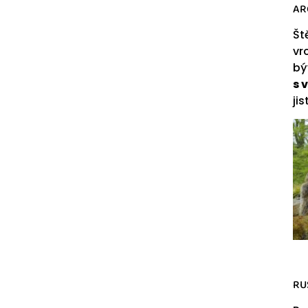
AR
Št
vr
bý
s 
ji
RU