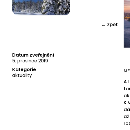
← Zpět
Datum zveřejnění
5. prosince 2019
Kategorie
ME
aktuality
A 
ta
ak
K 
dá
až
ro