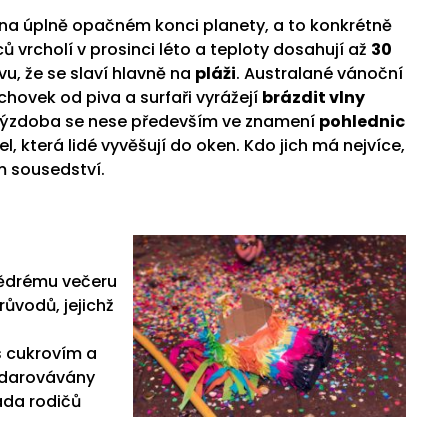
a úplně opačném konci planety, a to konkrétně
žců vrcholí v prosinci léto a teploty dosahují až
30
ivu, že se slaví hlavně na
pláži
. Australané vánoční
chovek od piva a surfaři vyrážejí
brázdit vlny
Výzdoba se nese především ve znamení
pohlednic
l, která lidé vyvěšují do oken. Kdo jich má nejvíce,
 sousedství.
tědrému večeru
růvodů, jejichž
 s cukrovím a
obdarovávány
řada rodičů