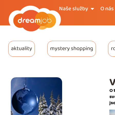
Naše služby
O nás
aktuality
mystery shopping
r
V
O 
sv
js