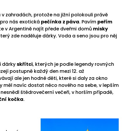
 v zahradách, protože na jižní polokouli právě
pro nás exotická
pečínka
z páva
. Pavím
peřím
e v Argentině najít přede dveřmi domů
misky
terý zde naděluje dárky. Voda a seno jsou pro něj
í dárky
skřítci
, kterých je podle legendy rovných
házejí postupně každý den mezi 12. až
vají ale jen hodné děti, které si daly za okno
by měl navíc dostat něco nového na sebe, v lepším
nesnědl štědrovečerní večeři, v horším případě,
ční
kočka
.