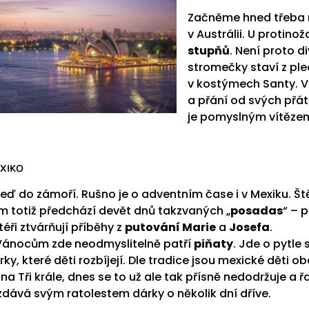
Začněme hned třeba n
v Austrálii. U protino
stupňů
. Není proto d
stromečky staví z ple
v kostýmech Santy. 
a přání od svých přáte
je pomyslným vítězem
XIKO
teď do zámoří. Rušno je o adventním čase i v Mexiku. Š
m totiž předchází devět dnů takzvaných „
posadas
“ – p
téři ztvárňují příběhy z
putování Marie
a
Josefa
.
Vánocům zde neodmyslitelně patří
piňaty
. Jde o pytle
rky, které děti rozbíjejí. Dle tradice jsou mexické děti 
 na Tři krále, dnes se to už ale tak přísně nedodržuje a 
zdává svým ratolestem dárky o několik dní dříve.