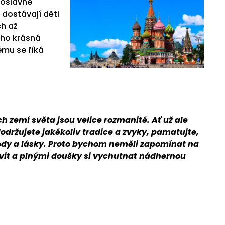
voslavné
 dostávají děti
ch až
 ho krásná
ému se říká
h zemí světa jsou velice rozmanité. Ať už ale
dodržujete jakékoliv tradice a zvyky, pamatujte,
hody a lásky. Proto bychom neměli zapomínat na
stavit a plnými doušky si vychutnat nádhernou