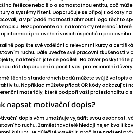
tšího řetězce nebo šlo o samostatnou entitu, což můž
ltury a systémy řízení. Doporučuje se připojit odkazy na
acovali, a v případě možnosti zahrnout i loga těchto spo
votopisu. Nezapomeňte ani na kontakty referencí, kte
roj informací pro ověření vašich úspěchů a pracovního
tailně popište své vzdělání a relevantní kurzy a certifiká
stovním ruchu. Dále uveďte své pracovní zkušenosti v 
ojekty, na kterých jste se podíleli. Na závěr poskytněte
hou dát doporučení a posílit vaši profesionální důvěr
omě těchto standardních bodů můžete svůj životopis obo
raktivitu. Například můžete přidat QR kódy odkazující na 
ferenční materiály, které podpoří vaši profesionalitu a 
ak napsat motivační dopis?
tivační dopis vám umožňuje vyjádřit svou osobnost, v
stovního ruchu. Zaměstnavatelé hledají nejen kvalifikov
remní kultury. Je důležité vysvětlit, proč jste nadšeni pr