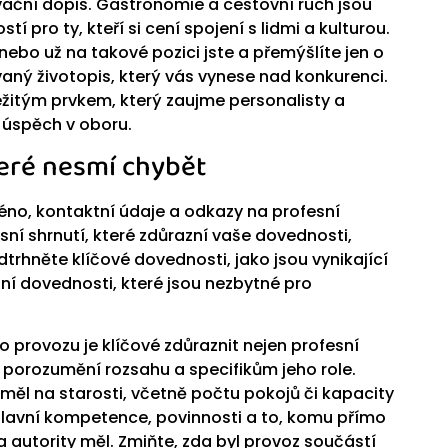
ivační dopis. Gastronomie a cestovní ruch jsou
 pro ty, kteří si cení spojení s lidmi a kulturou.
nebo už na takové pozici jste a přemýšlíte jen o
aný životopis, který vás vynese nad konkurenci.
ežitým prvkem, který zaujme personalisty a
 úspěch v oboru.
teré nesmí chybět
éno, kontaktní údaje a odkazy na profesní
esní shrnutí, které zdůrazní vaše dovednosti,
trhněte klíčové dovednosti, jako jsou vynikající
í dovednosti, které jsou nezbytné pro
ho provozu je klíčové zdůraznit nejen profesní
é porozumění rozsahu a specifikům jeho role.
měl na starosti, včetně počtu pokojů či kapacity
o hlavní kompetence, povinnosti a to, komu přímo
 autority měl. Zmiňte, zda byl provoz součástí