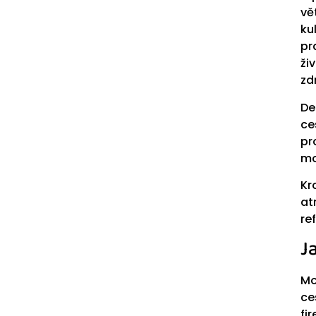
vě
ku
pr
ži
zd
De
ce
pr
mo
Kr
at
re
J
Mo
ce
fi