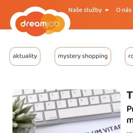
Naše služby
O nás
aktuality
mystery shopping
r
T
P
m