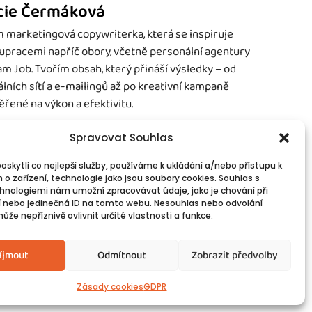
cie Čermáková
 marketingová copywriterka, která se inspiruje
upracemi napříč obory, včetně personální agentury
m Job. Tvořím obsah, který přináší výsledky – od
álních sítí a e-mailingů až po kreativní kampaně
řené na výkon a efektivitu.
Spravovat Souhlas
skytli co nejlepší služby, používáme k ukládání a/nebo přístupu k
 o zařízení, technologie jako jsou soubory cookies. Souhlas s
vinné informace
Spojte se s námi!
hnologiemi nám umožní zpracovávat údaje, jako je chování při
PR
Kontakty
 nebo jedinečná ID na tomto webu. Nesouhlas nebo odvolání
okies
že nepříznivě ovlivnit určité vlastnosti a funkce.
íjmout
Odmítnout
Zobrazit předvolby
Zásady cookies
GDPR