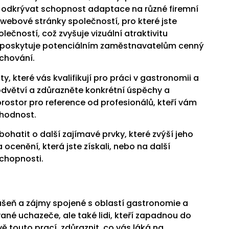
e odkrývat schopnost adaptace na různé firemní
 webové stránky společností, pro které jste
lečností, což zvyšuje vizuální atraktivitu
ré poskytuje potenciálním zaměstnavatelům cenný
 chování.
ty, které vás kvalifikují pro práci v gastronomii a
odvětví a zdůrazněte konkrétní úspěchy a
 prostor pro reference od profesionálů, kteří vám
yhodnost.
hatit o další zajímavé prvky, které zvýší jeho
ocenění, která jste získali, nebo na další
schopnosti.
ášeň a zájmy spojené s oblastí gastronomie a
ané uchazeče, ale také lidi, kteří zapadnou do
ávě touto prací, zdůraznit, co vás láká na