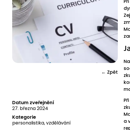
Př
dy
Ze
zm
Mo
za
J
Na
so
← Zpět
zk
ko
ma
Př
Datum zveřejnění
zk
27. března 2024
Ma
Kategorie
a 
personalistika
,
vzdělávání
re