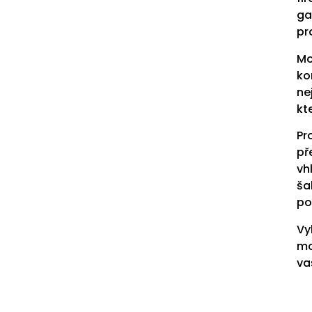
ga
pr
Mo
ko
ne
kt
Pr
př
vh
ša
po
Vy
mo
va