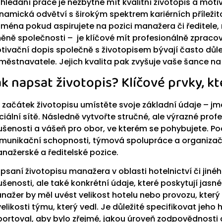
i hledání práce je nezbytné mít kvalitní životopis a mot
namická odvětví s širokým spektrem kariérních příležitostí
jména pokud aspirujete na pozici manažera či ředitele, 
ěně společnosti – je klíčové mít profesionálně zpracov
tivační dopis společně s životopisem bývají často důl
městnavatele. Jejich kvalita pak zvyšuje vaše šance na
ak napsat životopis? Klíčové prvky, k
 začátek životopisu umístěte svoje základní údaje – jm
ciální sítě. Následně vytvořte stručné, ale výrazné prof
ušenosti a vášeň pro obor, ve kterém se pohybujete. Pod
munikační schopnosti, týmová spolupráce a organizačn
nažerské a ředitelské pozice.
i psaní životopisu manažera v oblasti hotelnictví či jiné
ušenosti, ale také konkrétní údaje, které poskytují jasn
nažer by měl uvést velikost hotelu nebo provozu, který 
velikosti týmu, který vedl. Je důležité specifikovat jeh
portoval, aby bylo zřejmé, jakou úroveň zodpovědnosti a