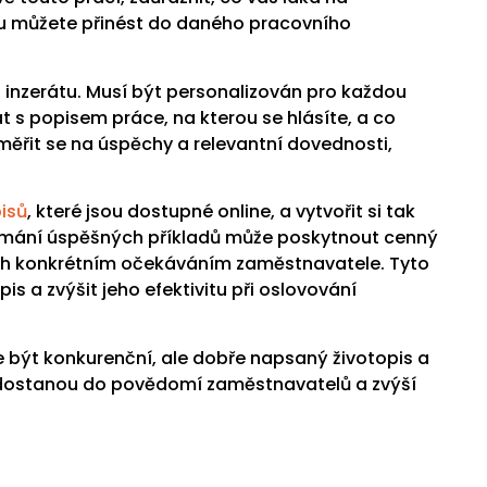
tu můžete přinést do daného pracovního
z inzerátu. Musí být personalizován pro každou
at s popisem práce, na kterou se hlásíte, a co
aměřit se na úspěchy a relevantní dovednosti,
isů
, které jsou dostupné online, a vytvořit si tak
koumání úspěšných příkladů může poskytnout cenný
bsah konkrétním očekáváním zaměstnavatele. Tyto
 a zvýšit jeho efektivitu při oslovování
 být konkurenční, ale dobře napsaný životopis a
s dostanou do povědomí zaměstnavatelů a zvýší