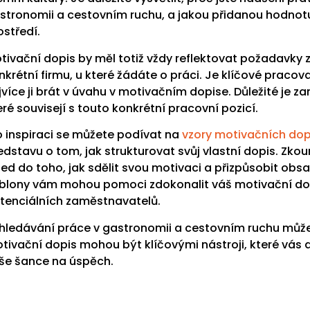
stronomii a cestovním ruchu, a jakou přidanou hodno
ostředí.
tivační dopis by měl totiž vždy reflektovat požadavky 
nkrétní firmu, u které žádáte o práci. Je klíčové pracov
jvíce ji brát v úvahu v motivačním dopise. Důležité je z
eré souvisejí s touto konkrétní pracovní pozicí.
o inspiraci se můžete podívat na
vzory motivačních dop
edstavu o tom, jak strukturovat svůj vlastní dopis. Z
led do toho, jak sdělit svou motivaci a přizpůsobit o
blony vám mohou pomoci zdokonalit váš motivační dopis
tenciálních zaměstnavatelů.
hledávání práce v gastronomii a cestovním ruchu může
tivační dopis mohou být klíčovými nástroji, které vá
še šance na úspěch.