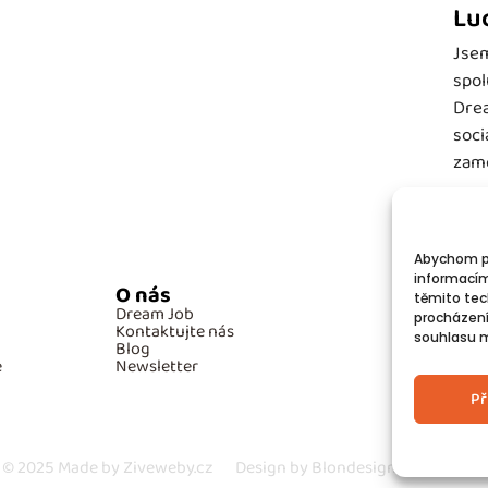
Lu
Jsem
spol
Drea
soci
zamě
Abychom po
informacím
O nás
Po
těmito tec
Dream Job
GD
procházení
Kontaktujte nás
Co
souhlasu mů
Blog
e
Newsletter
Př
© 2025
Made by Ziveweby.cz
Design by Blondesign.cz