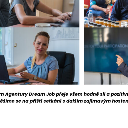
m Agentury
Dream Job přeje všem hodně sil a pozit
těším
e se na příští setkání s dalším zajímavým hoste