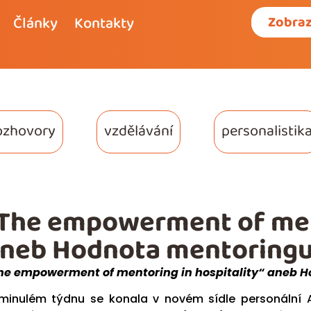
Články
Kontakty
Zobraz
ozhovory
vzdělávání
personalistik
The empowerment of ment
neb Hodnota mentoringu 
he empowerment of mentoring in hospitality“ aneb H
minulém týdnu se konala v novém sídle personální A