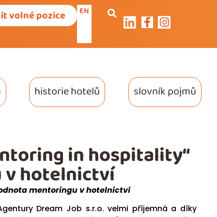
EN
it volné pozice
a
historie hotelů
slovník pojmů
oring in hospitality“
v hotelnictví
odnota mentoringu v hotelnictví
gentury Dream Job s.r.o. velmi příjemná a díky