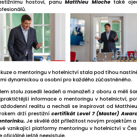
estižnímu hostovi, panu
Matthieu Mioche
také ojed
ofesionálů.
skuze o mentoringu v hotelnictví stala pod tíhou nastí
lmi dynamickou a osobní pro každého zúčastněného.
lem stolu zasedli leadeři a manažeři z oboru a měli š
jpraktičtější informace o mentoringu v hotelnictví, p
každodenní realitu a nechali se inspirovat od Matthie
 rokem drží prestižní
c
ertifikát Level 7 (Master) Awar
ntorinku.
Je skvělé dát příležitost novým projektům a
vě vznikající platformy mentoringu v hotelnictví v Čes
e oficiálně ještě neexistuje.