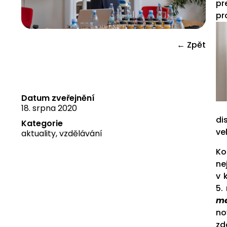
pr
pr
← Zpět
Datum zveřejnění
18. srpna 2020
di
Kategorie
ve
aktuality
,
vzdělávání
Ko
ne
v 
5.
me
no
zd