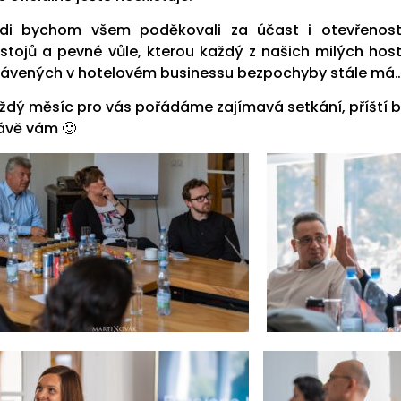
di bychom všem poděkovali za účast i otevřenost
stojů a pevné vůle, kterou každý z našich milých host
rávených v hotelovém businessu bezpochyby stále má…
ždý měsíc pro vás pořádáme zajímavá setkání, příští 
ávě vám 🙂