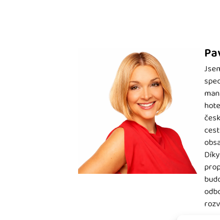
Pa
Jsem
spec
mana
hote
česk
cest
obsa
Díky
prop
budo
odbo
rozv