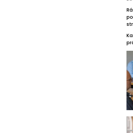
Rá
po
st
Ka
pr