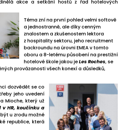
inělá akce a setkání hostů z řad hotelových
Téma zní na první pohled velmi softově
a jednostranně, ale díky cenným
znalostem a zkušenostem lektora
z hospitality sektoru, jeho recruitment
backroundu na úrovni EMEA v tomto
oboru a 8-letému působení na prestižní
hotelové škole jakou je
Les Roches
, se
něných provázanosti všech konexí a důsledků,
anci dozvědět se co
otřeby jeho uvedení
ua Mioche, který už
d v HR, koučinku a
 být u zrodu možné
ké republice, která