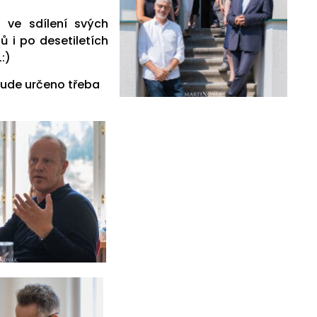
 ve sdílení svých
ů i po desetiletích
:)
bude určeno třeba