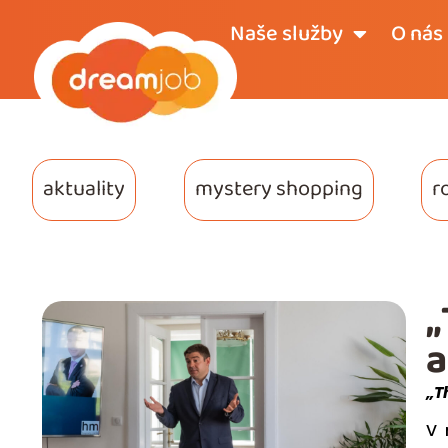
Naše služby
O nás
aktuality
mystery shopping
r
„
a
„T
V 