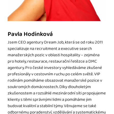
Pavla Hodinková
Jsem CEO agentury Dream Job, která se od roku 2011
specializuje na recruitment a executive search
manažerských pozic v oblasti hospitality – zejména
pro hotely, restaurace, restaurační řetězce a DMC
agentury. Pro české investory vyhledáváme zkušené
profesionály v cestovním ruchu po celém světě. VIP
rodinám pomáháme obsazovat manažerské pozice v
soukromých domácnostech. Díky dlouholetým
zkušenostem a rozsáhlé mezinárodní síti propojujeme
klienty s těmi správnými lidmi a pomáháme jim
budovat kvalitní a stabilní týmy. Věnujeme se také
odbornému poradenství, vzdělávání a systematickému