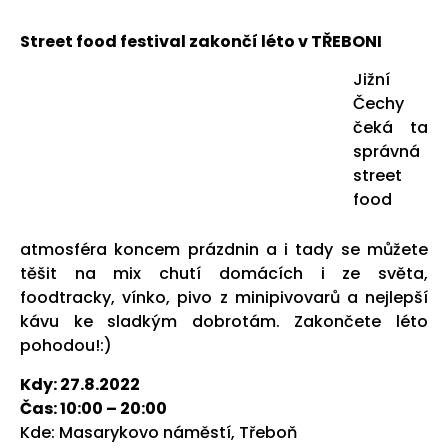
Street food festival zak
ončí léto v TŘEBONI
Jižní
Čechy
čeká ta
správná
street
food
atmosféra koncem prázdnin a i tady se můžete
těšit na mix chutí domácích i ze světa,
foodtracky, vínko, pivo z minipivovarů a nejlepší
kávu ke sladkým dobrotám. Zakončete léto
pohodou!:)
Kdy: 27.8.2022
Čas: 10:00 – 20:00
Kde: Masarykovo náměstí, Třeboň