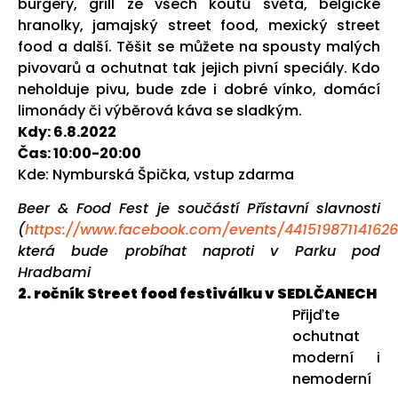
burgery, grill ze všech koutů světa, belgické
hranolky, jamajský street food, mexický street
food a další. Těšit se můžete na spousty malých
pivovarů a ochutnat tak jejich pivní speciály. Kdo
neholduje pivu, bude zde i dobré vínko, domácí
limonády či výběrová káva se sladkým.
Kdy: 6.8.2022
Čas: 10:00-20:00
Kde: Nymburská Špička, vstup zdarma
Beer & Food Fest je součástí Přístavní slavnosti
(
https://www.facebook.com/events/441519871141626
která bude probíhat naproti v Parku pod
Hradbami
2. ročník Street food festiválku v SEDLČANECH
Přijďte
ochutnat
moderní i
nemoderní