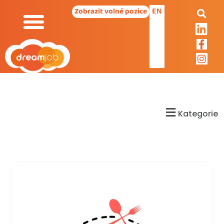
EN
Zobrazit volné pozice
Kategorie