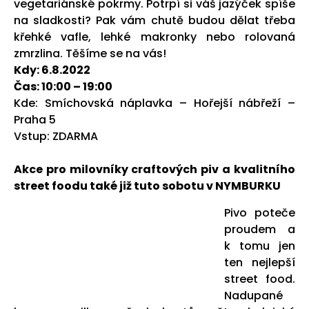
vegetariánské pokrmy. Potrpí si váš jazýček spíše
na sladkosti? Pak vám chutě budou dělat třeba
křehké vafle, lehké makronky nebo rolovaná
zmrzlina. Těšíme se na vás!
Kdy: 6.8.2022
Čas: 10:00 – 19:00
Kde: Smíchovská náplavka – Hořejší nábřeží –
Praha 5
Vstup: ZDARMA
Akce pro milovníky craftových piv a kvalitního
street foodu také již tuto sobotu v NYMBURKU
Pivo poteče
proudem a
k tomu jen
ten nejlepší
street food.
Nadupané