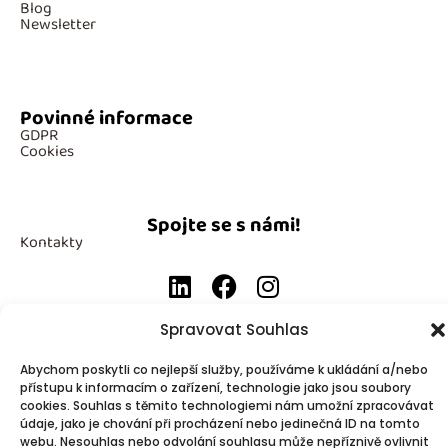
Blog
Newsletter
Povinné informace
GDPR
Cookies
Spojte se s námi!
Kontakty
Spravovat Souhlas
Abychom poskytli co nejlepší služby, používáme k ukládání a/nebo
© 2025
Made by Ziveweby.cz
Design by Blondesign.cz
přístupu k informacím o zařízení, technologie jako jsou soubory
cookies. Souhlas s těmito technologiemi nám umožní zpracovávat
údaje, jako je chování při procházení nebo jedinečná ID na tomto
webu. Nesouhlas nebo odvolání souhlasu může nepříznivě ovlivnit