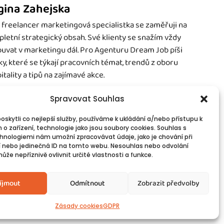
gina Zahejska
 freelancer marketingová specialistka se zaměřuji na
letní strategický obsah. Své klienty se snažím vždy
uvat v marketingu dál. Pro Agenturu Dream Job píši
ky, které se týkají pracovních témat, trendů z oboru
itality a tipů na zajímavé akce.
Spravovat Souhlas
skytli co nejlepší služby, používáme k ukládání a/nebo přístupu k
 o zařízení, technologie jako jsou soubory cookies. Souhlas s
vinné informace
Spojte se s námi!
hnologiemi nám umožní zpracovávat údaje, jako je chování při
PR
Kontakty
 nebo jedinečná ID na tomto webu. Nesouhlas nebo odvolání
okies
že nepříznivě ovlivnit určité vlastnosti a funkce.
íjmout
Odmítnout
Zobrazit předvolby
Zásady cookies
GDPR