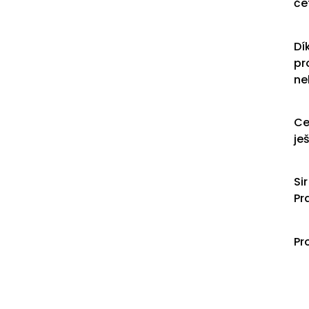
če
Dí
pr
ne
Ce
je
Si
Pr
Pr