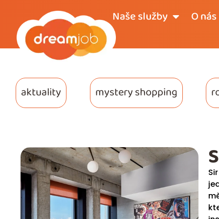
Naše služby
O nás
aktuality
mystery shopping
r
S
Si
je
mě
kt