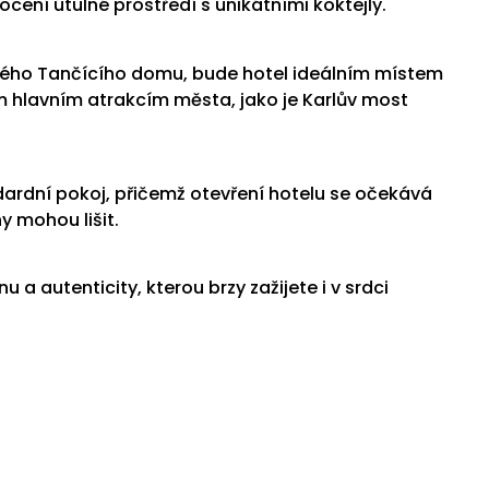
 ocení útulné prostředí s unikátními koktejly.
ického Tančícího domu, bude hotel ideálním místem
 hlavním atrakcím města, jako je Karlův most
ndardní pokoj, přičemž otevření hotelu se očekává
y mohou lišit.
a autenticity, kterou brzy zažijete i v srdci