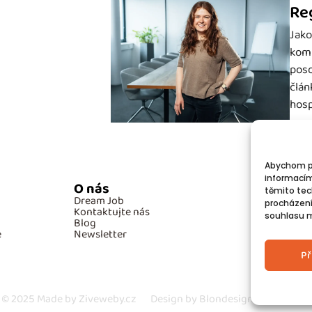
Re
Jako
komp
poso
člán
hosp
Abychom po
informacím
O nás
Po
těmito tec
Dream Job
GD
procházení
Kontaktujte nás
Co
souhlasu mů
Blog
e
Newsletter
Př
© 2025
Made by Ziveweby.cz
Design by Blondesign.cz