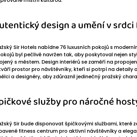
spirované místní kulturou.
utentický design a umění v srdci
ažský Sir Hotels nabídne 76 luxusních pokojů s moder
pokojů byl pečlivě navržen tak, aby poskytoval nejen sty
ojený s městem. Design interiérů se zaměří na propojení
tváří prostor pro návštěvníky, kteří si potrpí na detaily
ělci a designéry, aby zdůraznil jedinečný pražský chara
pičkové služby pro náročné host
ažský Sir bude disponovat špičkovými službami, které za
bavené fitness centrum pro aktivní návštěvníky a elegant