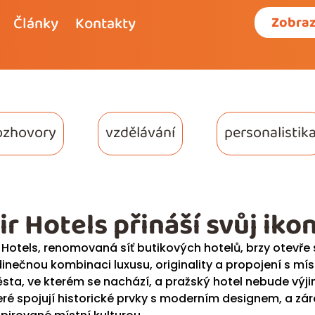
Články
Kontakty
Zobraz
ozhovory
vzdělávání
personalistik
ir Hotels přináší svůj iko
r Hotels, renomovaná síť butikových hotelů, brzy otevře s
dinečnou kombinaci luxusu, originality a propojení s mís
sta, ve kterém se nachází, a pražský hotel nebude výjim
eré spojují historické prvky s moderním designem, a 