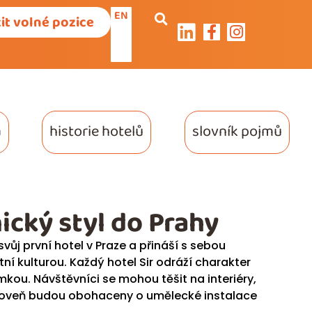
EN
it volné pozice
a
historie hotelů
slovník pojmů
nický styl do Prahy
vůj první hotel v Praze a přináší s sebou
tní kulturou. Každý hotel Sir odráží charakter
kou. Návštěvníci se mohou těšit na interiéry,
zároveň budou obohaceny o umělecké instalace