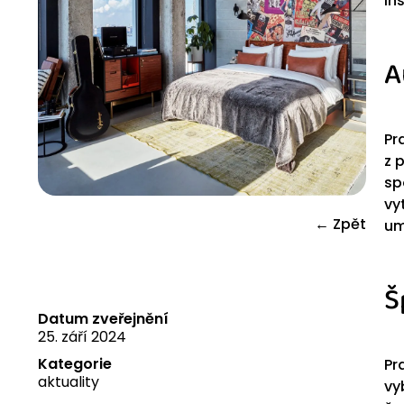
in
A
Pr
z 
sp
vy
← Zpět
um
Š
Datum zveřejnění
25. září 2024
Kategorie
Pr
aktuality
vy