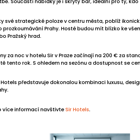
tbě. Součástí nabídky je i skrytý bar, ideální pro ty, kdo
ky své strategické poloze v centru města, poblíž ikon
o prozkoumávání Prahy. Hosté budou mít blízko ke všem
bo Pražský hrad.
ny za noc v hotelu Sir v Praze začínají na 200 € za sta
ště tento rok. S ohledem na sezónu a dostupnost se cen
r Hotels představuje dokonalou kombinaci luxusu, designu 
ahy.
o více informací navštivte
Sir Hotels
.