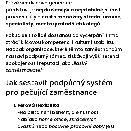
Právě sendvičová generace
představuje
nejzkušenější a nejstabilnější
část
pracovní síly –
často manažery střední úrovně,
specialisty, mentory mladších kolegů.
Pokud se tito lidé dostanou do vyčerpání, firma
ztrácí klíčovou kompetenci i kulturní stabilitu.
Naopak organizace, které těmto zaměstnancům
nastaví podpůrný rámec, získávají vyšší retenci,
spokojenost i reputaci jako
„lidský
zaměstnavatel“
.
Jak sestavit podpůrný systém
pro pečující zaměstnance
Férová flexibilita
Flexibilita není benefit, ale nutnost.
Nabídka
home office
,
zkrácených
úvazků
nebo
posuvné pracovní doby
je u