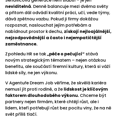
Sendvičová generace není slabší – je jen
neviditelná
. Denně balancuje mezi dvěma světy
a přitom dál odvádí kvalitní práci, učí, vede týmy,
dává zpětnou vazbu. Pokud ji firmy dokážou
rozpoznat, naslouchat jejím potřebám a
nabídnout prostor k dechu,
získají nejloajálnější,
nejzodpovědnější a často i nejempatičtější
zaměstnance.
Z pohledu HR se tak
„péče o pečující“
stává
novým strategickým tématem – nejen otázkou
benefitu, ale součástí firemní kultury, která si váží
lidské síly, ne jen výkonu.
V Agentuře Dream Job věříme, že skvělá kariéra
nemusí jít proti rodině, a že
lidskost je klíčovým
faktorem dlouhodobého výkonu.
Chceme být
partnery nejen firmám, které chtějí růst, ale i
lidem, kteří potřebují růst bez pocitu viny, že na ně
svět příliš tlačí.