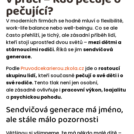
pečující?
V moderních firmách se hodně mluví o flexibilitě,
work-life balance nebo well-beingu. Co se ale
často přehlíží, je tichý, ale zásadní příběh lidí,
kteří stojí uprostřed dvou světů –
mezi dětmi a
stárnoucími rodiči.
Říká se jim
sendvičová
generace.
Podle
Pruvodcekarierou.zkola.cz
jde o
rostoucí
skupinu lidí,
kteří současně
pečují o své děti i o
své rodiče.
Tento tlak není jen osobní,
ale zásadně ovlivňuje i
pracovní výkon, loajalitu
a
psychickou pohodu.
Sendvičová generace má jméno,
ale stále málo pozornosti
Většinou si všimneme, že má někdo malé dítě –