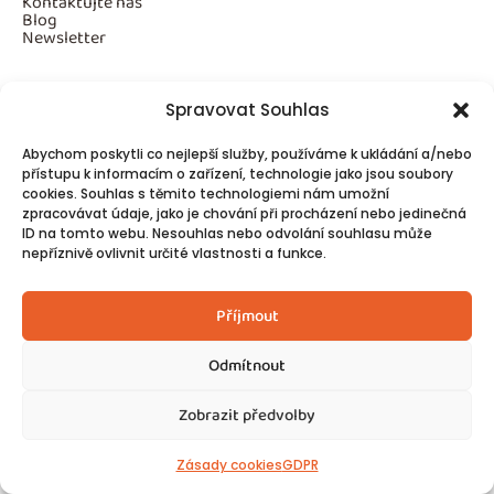
Kontaktujte nás
Blog
Newsletter
Spravovat Souhlas
Povinné informace
Abychom poskytli co nejlepší služby, používáme k ukládání a/nebo
GDPR
přístupu k informacím o zařízení, technologie jako jsou soubory
Cookies
cookies. Souhlas s těmito technologiemi nám umožní
zpracovávat údaje, jako je chování při procházení nebo jedinečná
ID na tomto webu. Nesouhlas nebo odvolání souhlasu může
Spojte se s námi!
nepříznivě ovlivnit určité vlastnosti a funkce.
Kontakty
Příjmout
Odmítnout
Zobrazit předvolby
© 2025
Made by Ziveweby.cz
Design by Blondesign.cz
Zásady cookies
GDPR