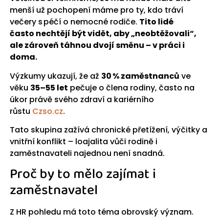
menší už pochopení máme pro ty, kdo tráví
večery s péčí o nemocné rodiče.
Tito lidé
často nechtějí být vidět, aby „neobtěžovali“,
ale zároveň táhnou dvojí směnu – v práci i
doma.
Výzkumy ukazují, že až
30 % zaměstnanců
ve
věku
35–55 let
pečuje o člena rodiny, často na
úkor právě svého zdraví a kariérního
růstu
Czso.cz
.
Tato skupina zažívá chronické přetížení, výčitky a
vnitřní konflikt – loajalita vůči rodině i
zaměstnavateli najednou není snadná.
Proč by to mělo zajímat i
zaměstnavatel
Z HR pohledu má toto téma obrovský význam.