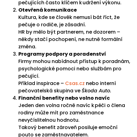
pečujících často klíčem k udržení výkonu.
Otevřená komunikace
Kultura, kde se člověk nemusí bát říct, že
pečuje o rodiče, je zásadní.
HR by mělo být partnerem, ne dozorem –
někdy stačí pochopení, ne nutně formální
změna.
Programy podpory a poradenství
Firmy mohou nabídnout přístup k poradnám,
psychologické pomoci nebo službám pro
pečující.
Příklad inspirace –
Csas.cz
nebo interní
pečovatelská skupina ve
Škoda Auto.
Finanční benefity nebo volno navíc
Jeden den volna ročně navíc k péči o člena
rodiny může mít pro zaměstnance
nevyčíslitelnou hodnotu.
Takový benefit zároveň posiluje emoční
pouto se zaměstnavatelem.