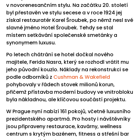
v novorenesančním stylu. Na začátku 20. století
byl přestavěn ve stylu secese a v roce 1924 jej
získal restauratér Karel Šroubek, po němž nesl své
slavné jméno Hotel Šroubek. Tehdy se stal
místem setkávání společenské smetánky a
synonymem luxusu.
Po letech chátrání se hotel dočkal nového
majitele, Ferida Nasra, který se rozhodl vrátit mu
jeho původní kouzlo. Náklady na rekonstrukci se
podle odborníků z
Cushman & Wakefield
pohybovaly v řádech stovek milionů korun,
přičemž přístavba moderní budovy ve vnitrobloku
byla nákladnou, ale klíčovou součástí projektu.
W Prague nyní nabízí 161 pokojů, včetně luxusního
prezidentského apartmá. Pro hosty i návštěvníky
jsou připraveny restaurace, kavárny, wellness
centrum s krytým bazénem, fitness a střešní bar