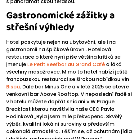
s panoramatickou terasou.
Gastronomické zážitky a
střešní výhledy
Hotel poskytuje nejen na ubytování, ale i na
gastronomii na špičkové úrovni. Hotelová
restaurace o které nyní píše většina kritiků se
jmenuje
Le Petit Beefbar au Grand Café
a láká
všechny masožravce. Mimo to hotel nabízí ještě
francouzskou restauraci se širokou nabídkou vín
Bisou
. Dále bar Minus One a v létě 2025 se otevře
venkovní bar Above Rooftop. V neposlední řadě si
v hotelu můžete dopřát snídani v W Prague
Breakfast kterou navštívila naše CEO Pavla
Hodinková „Byla jsem mile překvapena. Skvělý
výběr, kvalitní lokální suroviny a především
dokonalá atmosféra. Těším se, až ochutnám jídla
i dalších restauracích pod W Prague.“.