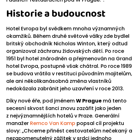
Historie a budoucnost
Hotel Evropa byl svědkem mnoha významných
okamžiků. Během druhé světové války zde bydlel
britský obchodník Nicholas Winton, který odtud
organizoval záchranu židovských dětí. Po roce
1951 byl hotel znárodněn a přejmenován na Grand
hotel Evropa, postupně však chátral. Po roce 1989
se budova vrátila v restituci původním majitelům,
ale ani několikanásobná změna vlastníků
nedokázala zabránit jeho uzavření v roce 2013.
Díky nové éře, pod jménem
W Prague
má tento
secesní skvost šanci znovu zazářit jako jeden
z nejvýznamnějších hotelů v Praze. Generální
manažer
Remco Van Kamp
popsal cíl projektu
slovy: „Chceme přinést cestovatelům nečekaný a
nezapomenutelný zážitek v srdci jednoho