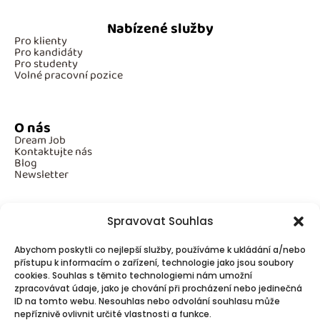
Nabízené služby
Pro klienty
Pro kandidáty
Pro studenty
Volné pracovní pozice
O nás
Dream Job
Kontaktujte nás
Blog
Newsletter
Spravovat Souhlas
Povinné informace
Abychom poskytli co nejlepší služby, používáme k ukládání a/nebo
GDPR
přístupu k informacím o zařízení, technologie jako jsou soubory
Cookies
cookies. Souhlas s těmito technologiemi nám umožní
zpracovávat údaje, jako je chování při procházení nebo jedinečná
ID na tomto webu. Nesouhlas nebo odvolání souhlasu může
Spojte se s námi!
nepříznivě ovlivnit určité vlastnosti a funkce.