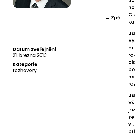
Ba
ho
Co
← Zpět
ka
Ja
Vy
př
Datum zveřejnění
ro
21. března 2013
dl
Kategorie
po
rozhovory
mo
ro
Ja
Vš
ja
se
v 
př