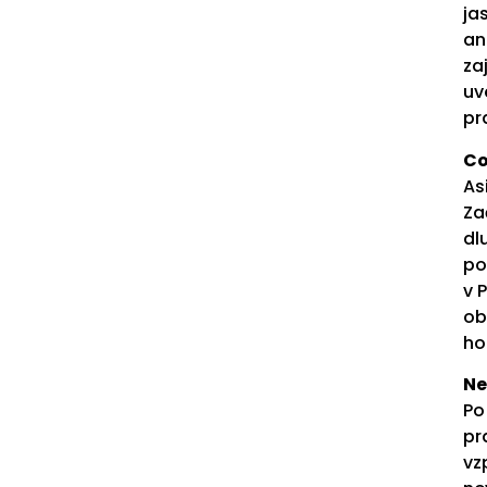
ja
an
za
uv
pr
Co
As
Za
dl
po
v 
ob
ho
Ne
Po
pr
vz