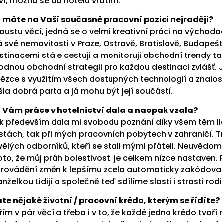
ví, možná se do hotelu vrátím.
 máte na Vaší současné pracovní pozici nejraději?
oustu věcí, jedná se o velmi kreativní práci na výcho
 své nemovitosti v Praze, Ostravě, Bratislavě, Budapešt
stinacemi stále cestuji a monitoruji obchodní trendy t
odnou obchodní strategii pro každou destinaci zvlášť
tězce s využitím všech dostupných technologií a znalo
šla dobrá parta a já mohu být její součástí.
 Vám práce v hotelnictví dala a naopak vzala?
k především dala mi svobodu poznání díky všem těm li
stách, tak při mých pracovních pobytech v zahraničí. Tro
vělých odborníků, kteří se stali mými přáteli. Neuvědomu
oto, že můj práh bolestivosti je celkem nízce nastaven. 
provádění změn k lepšímu zcela automaticky zakódovan
nželkou Lidijí a společně teď sdílíme slasti i strasti rod
te nějaké životní / pracovní krédo, kterým se řídíte?
řím v pár věcí a třeba i v to, že každé jedno krédo tvoří