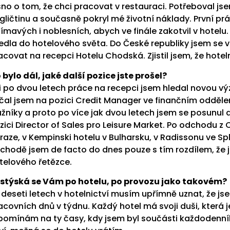
sno o tom, že chci pracovat v restauraci. Potřeboval jsem
gličtinu a současně pokryl mé životní náklady. První prác
jímavých i noblesních, abych ve finále zakotvil v hotel
edla do hotelového světa. Do České republiky jsem se vr
acovat na recepci Hotelu Chodská. Zjistil jsem, že hotel
 bylo dál, jaké další pozice jste prošel?
i po dvou letech práce na recepci jsem hledal novou výzv
čal jsem na pozici Credit Manager ve finančním oddělen
užníky a proto po více jak dvou letech jsem se posunu
zici Director of Sales pro Leisure Market. Po odchodu z 
Praze, v Kempinski hotelu v Bulharsku, v Radissonu ve S
chodě jsem de facto do dnes pouze s tím rozdílem, že 
telového řetězce.
stýská se Vám po hotelu, po provozu jako takovém?
 deseti letech v hotelnictví musím upřímně uznat, že j
acovních dnů v týdnu. Každý hotel má svoji duši, která 
pomínám na ty časy, kdy jsem byl součásti každodenního 