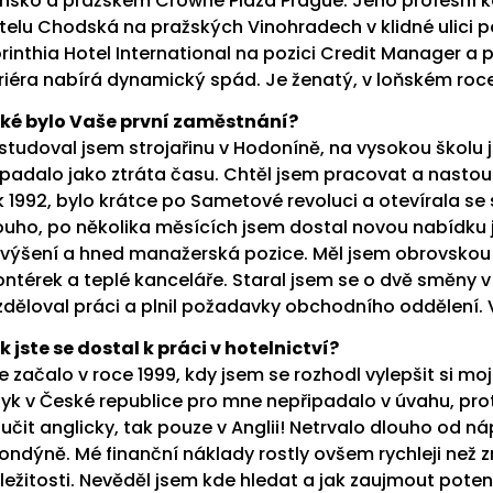
nsko a pražském Crowne Plaza Prague. Jeho profesní k
telu Chodská na pražských Vinohradech v klidné ulici 
rinthia Hotel International na pozici Credit Manager a p
riéra nabírá dynamický spád. Je ženatý, v loňském roc
ké bylo Vaše první zaměstnání?
studoval jsem strojařinu v Hodoníně, na vysokou školu 
ipadalo jako ztráta času. Chtěl jsem pracovat a nastoup
k 1992, bylo krátce po Sametové revoluci a otevírala s
ouho, po několika měsících jsem dostal novou nabídku j
výšení a hned manažerská pozice. Měl jsem obrovskou r
ntérek a teplé kanceláře. Staral jsem se o dvě směny v p
zděloval práci a plnil požadavky obchodního oddělení. 
k jste se dostal k práci v hotelnictví?
e začalo v roce 1999, kdy jsem se rozhodl vylepšit si moji
zyk v České republice pro mne nepřipadalo v úvahu, pro
 učit anglicky, tak pouze v Anglii! Netrvalo dlouho od n
Londýně. Mé finanční náklady rostly ovšem rychleji než z
íležitosti. Nevěděl jsem kde hledat a jak zaujmout pot