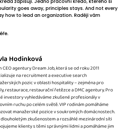
kréda zapisuji. Jedno pracovní krédo, kterého si
pularity goes away, principles stays. And not every
way how to lead an organization. Raději vám
éře.
vla Hodinková
 CEO agentury Dream Job, která se od roku 2011
ializuje na recruitment a executive search
žerských pozic v oblasti hospitality – zejména pro
ly, restaurace, restaurační řetězce a DMC agentury. Pro
é investory vyhledáváme zkušené profesionály v
ovním ruchu po celém světě. VIP rodinám pomáháme
zovat manažerské pozice v soukromých domácnostech.
 dlouholetým zkušenostem a rozsáhlé mezinárodní síti
ojujeme klienty s těmi správnými lidmi a pomáháme jim