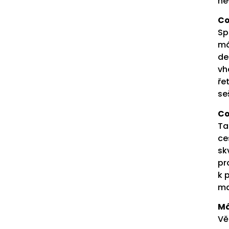
ne
Co
Sp
má
de
vh
ře
se
Co
Ta
ce
sk
pr
k 
ma
Má
Vě