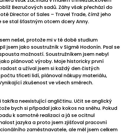
ariéra však začínala v malém tříhvězdičkovém
poblíž Bezručových sadů. Záhy však přechází do
oté Director of Sales – Travel Trade, čímž jeho
e se stal šťastným otcem dcery Anny.
jsem nešel, protože mi v té době studium
il jsem jako soustružník v Sigmě Hodonín. Psal se
e spousta možností. Soustružníkem jsem nebyl
ako plánovač výroby. Moje historicky první
adost a užíval jsem si každý den čistých
očtu třiceti lidí, plánoval nákupy materiálu,
Vynikající zkušenost ve všech směrech.
 takřka neexistující angličtinu. Učit se anglický
tože bych si připadal jako kokos na sněhu. Pokud
ápadu k samotné realizaci a já se ocitnul
nalost jazyka a proto jsem zjišťoval pracovní
encionálního zaměstnavatele, ale měl jsem celkem