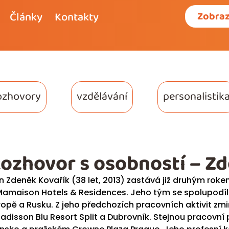
Články
Kontakty
Zobraz
ozhovory
vzdělávání
personalistik
ozhovor s osobností – Z
n Zdeněk Kovařík (38 let, 2013) zastává již druhým rok
Mamaison Hotels & Residences. Jeho tým se spolupodíl
ropě a Rusku. Z jeho předchozích pracovních aktivit zmi
Radisson Blu Resort Split a Dubrovník. Stejnou pracovní 