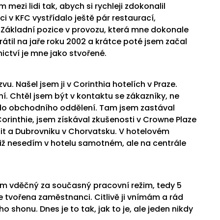
 mezi lidi tak, abych si rychleji zdokonalil
i v KFC vystřídalo ještě pár restaurací,
u. Základní pozice v provozu, která mne dokonale
átil na jaře roku 2002 a krátce poté jsem začal
nictví je mne jako stvořené.
u. Našel jsem ji v Corinthia hotelích v Praze.
í. Chtěl jsem být v kontaktu se zákazníky, ne
l do obchodního oddělení. Tam jsem zastával
Corinthie, jsem získával zkušenosti v Crowne Plaze
plit a Dubrovniku v Chorvatsku. V hotelovém
již nesedím v hotelu samotném, ale na centrále
sem vděčný za současný pracovní režim, tedy 5
je tvořena zaměstnanci. Citlivě ji vnímám a rád
shonu. Dnes je to tak, jak to je, ale jeden nikdy