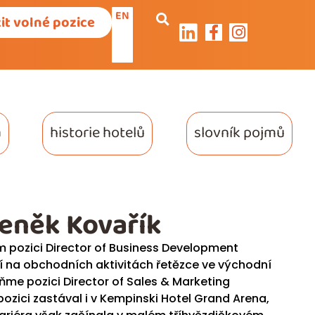
EN
it volné pozice
a
historie hotelů
slovník pojmů
deněk Kovařík
em pozici Director of Business Development
í na obchodních aktivitách řetězce ve východní
ňme pozici Director of Sales & Marketing
pozici zastával i v Kempinski Hotel Grand Arena,