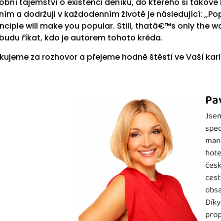
obní tajemství o existenci deníku, do kterého si takové 
ním a dodržuji v každodenním životě je následující: ,,Po
inciple will make you popular. Still, thatâ€™s only the 
budu říkat, kdo je autorem tohoto kréda.
kujeme za rozhovor a přejeme hodně štěstí ve Vaší kari
Pa
Jsem
spec
mana
hote
česk
cest
obsa
Díky
prop