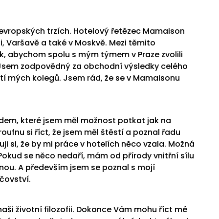
doevropských trzích. Hotelový řetězec Mamaison
i, Varšavě a také v Moskvě. Mezi těmito
ak, abychom spolu s mým týmem v Praze zvolili
. Jsem zodpovědný za obchodní výsledky celého
stí mých kolegů. Jsem rád, že se v Mamaisonu
dem, které jsem měl možnost potkat jak na
ufnu si říct, že jsem měl štěstí a poznal řadu
ji si, že by mi práce v hotelích něco vzala. Možná
Pokud se něco nedaří, mám od přírody vnitřní sílu
ou. A především jsem se poznal s mojí
ičovství.
 naši životní filozofii. Dokonce Vám mohu říct mé