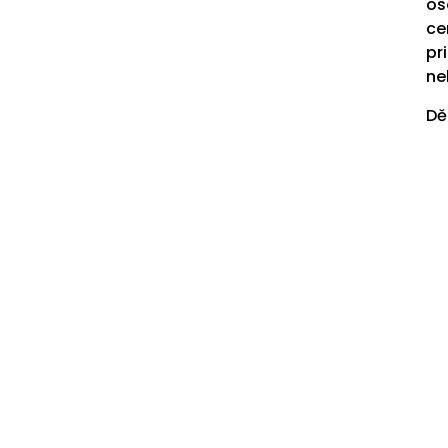
os
ce
pr
ne
Dě