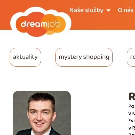
Naše služby
O nás
aktuality
mystery shopping
r
R
Pa
v 
Ev
v 