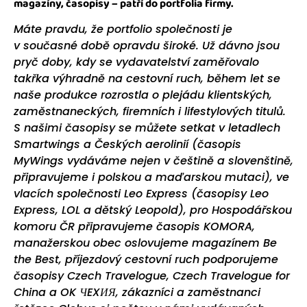
magazíny, časopisy – patří do portfolia firmy.
Máte pravdu, že portfolio společnosti je
v současné době opravdu široké. Už dávno jsou
pryč doby, kdy se vydavatelství zaměřovalo
takřka výhradně na cestovní ruch, během let se
naše produkce rozrostla o plejádu klientských,
zaměstnaneckých, firemních i lifestylových titulů.
S našimi časopisy se můžete setkat v letadlech
Smartwings a Českých aerolinií (časopis
MyWings vydáváme nejen v češtině a slovenštině,
připravujeme i polskou a maďarskou mutaci), ve
vlacích společnosti Leo Express (časopisy Leo
Express, LOL a dětský Leopold), pro Hospodářskou
komoru ČR připravujeme časopis KOMORA,
manažerskou obec oslovujeme magazínem Be
the Best, příjezdový cestovní ruch podporujeme
časopisy Czech Travelogue, Czech Travelogue for
China a OK ЧEXИЯ, zákazníci a zaměstnanci