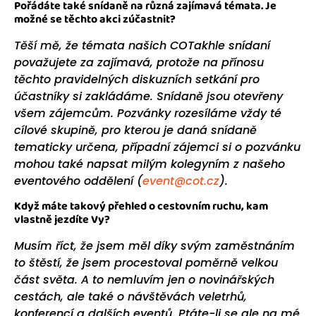
Pořádáte také snídaně na různá zajímavá témata. Je
možné se těchto akci zúčastnit?
Těší mě, že témata našich COTakhle snídaní
považujete za zajímavá, protože na přínosu
těchto pravidelných diskuzních setkání pro
účastníky si zakládáme. Snídaně jsou otevřeny
všem zájemcům. Pozvánky rozesíláme vždy té
cílové skupině, pro kterou je daná snídaně
tematicky určena, případní zájemci si o pozvánku
mohou také napsat milým kolegyním z našeho
eventového oddělení (
event@cot.cz
).
Když máte takový přehled o cestovním ruchu, kam
vlastně jezdíte Vy?
Musím říct, že jsem měl díky svým zaměstnáním
to štěstí, že jsem procestoval poměrně velkou
část světa. A to nemluvím jen o novinářských
cestách, ale také o návštěvách veletrhů,
konferencí a dalších eventů. Ptáte-li se ale na mé