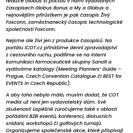
řetězce Globus si počtou v námi vydávaných
časopisech Globus Bonus a My a Globus a
nejnovějším přírůstkem je pak časopis Živý
Foxconn, zaměstnanecký časopis technologické
společnosti Foxconn.
Nejsme ale živi jen z produkce časopisů. Na
portálu iCOT.cz přinášíme denní zpravodajství
z cestovního ruchu, podílíme se na interní
komunikaci farmaceutické skupiny Sanofi a
vydáváme katalogy (Meeting Planners‘ Guide –
Prague, Czech Convention Catalogue či BEST for
EVENTS in Czech Republic).
A aby toho nebylo málo, musím dodat, že COT
media už není jen vydavatelský dům. Své
zkušenosti úspěšně zúročujeme také v oblasti
pořádání B2B eventů, konferencí, diskusních
snídaní, workshopů či golfových turnajů.
Organizujeme společenské akce, které přispívají