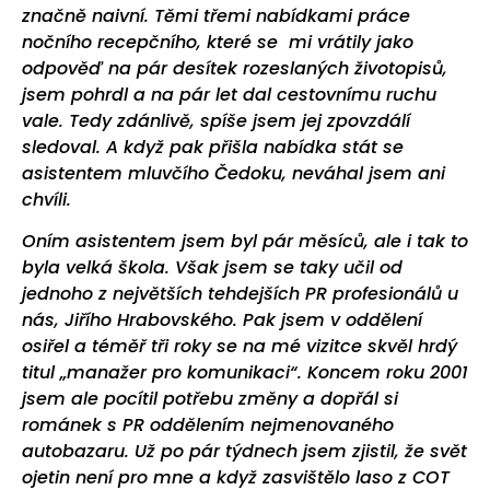
značně naivní. Těmi třemi nabídkami práce
nočního recepčního, které se mi vrátily jako
odpověď na pár desítek rozeslaných životopisů,
jsem pohrdl a na pár let dal cestovnímu ruchu
vale. Tedy zdánlivě, spíše jsem jej zpovzdálí
sledoval. A když pak přišla nabídka stát se
asistentem mluvčího Čedoku, neváhal jsem ani
chvíli.
Oním asistentem jsem byl pár měsíců, ale i tak to
byla velká škola. Však jsem se taky učil od
jednoho z největších tehdejších PR profesionálů u
nás, Jiřího Hrabovského. Pak jsem v oddělení
osiřel a téměř tři roky se na mé vizitce skvěl hrdý
titul „manažer pro komunikaci“. Koncem roku 2001
jsem ale pocítil potřebu změny a dopřál si
románek s PR oddělením nejmenovaného
autobazaru. Už po pár týdnech jsem zjistil, že svět
ojetin není pro mne a když zasvištělo laso z COT