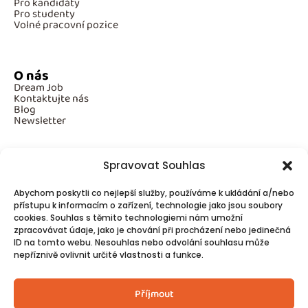
Pro kandidáty
Pro studenty
Volné pracovní pozice
O nás
Dream Job
Kontaktujte nás
Blog
Newsletter
Spravovat Souhlas
Povinné informace
Abychom poskytli co nejlepší služby, používáme k ukládání a/nebo
GDPR
Cookies
přístupu k informacím o zařízení, technologie jako jsou soubory
cookies. Souhlas s těmito technologiemi nám umožní
zpracovávat údaje, jako je chování při procházení nebo jedinečná
ID na tomto webu. Nesouhlas nebo odvolání souhlasu může
Spojte se s námi!
nepříznivě ovlivnit určité vlastnosti a funkce.
Kontakty
Příjmout