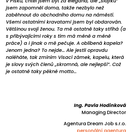
v Písku, chtěl jsem být za elegána, ale „šlajfku“
jsem zapomněl doma, takže nezbylo než
zaběhnout do obchodního domu na náměstí.
Všemi ostatními kravatami jsem byl obdarován.
Většinou svojí ženou. Ta mě ostatně taky stříhá (a
s přibývajícími roky s tím má méně a méně
práce) a i jinak o mě pečuje. A oblíbená kapela?
Jenom jedna? To nejde… Ale jestli opravdu
naléháte, tak zmíním Visací zámek, kapelu, která
je slovy svých členů „skromná, ale nejlepší“. Což
je ostatně taky pěkné motto…
Ing. Pavla Hodinková
Managing Director
Agentura Dream Job s.r.o.
personální agentura