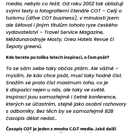
media, nebylo co řešit. Od roku 2002 tak oblažuji
svými texty a fotografiemi čtenáře COT – Celý o
turismu (dříve COT business), v minulosti jsem
ale šéfoval i jiným titulům tohoto ryze českého
vydavatelství – Travel Service Magazine,
Měždunarodnyje Mosty, Orea Hotels Revue či
Šepoty greenů.
Kde berete po tolika letech inspiraci, o čem psát?
To se sám sebe taky občas ptám. Ale vážně –
myslím, že kdo chce psát, musí taky hodně číst.
Snažím se proto číst maximum toho, co je
k dispozici nejen u nás, ale taky ve světě.
Inspirací jsou samozřejmě i četné konference,
kterých se účastním, stejně jako osobní rozhovory
s odborníky. Bez těch by se samozřejmě B2B
časopis dělat nedal…
Časopis COT je jeden z mnoha C.O.T media. Jaké další