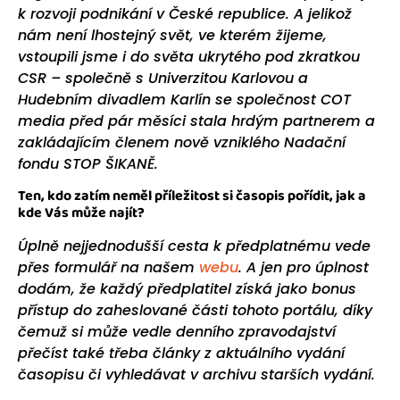
k rozvoji podnikání v České republice. A jelikož
nám není lhostejný svět, ve kterém žijeme,
vstoupili jsme i do světa ukrytého pod zkratkou
CSR – společně s Univerzitou Karlovou a
Hudebním divadlem Karlín se společnost COT
media před pár měsíci stala hrdým partnerem a
zakládajícím členem nově vzniklého Nadační
fondu STOP ŠIKANĚ.
Ten, kdo zatím neměl příležitost si časopis pořídit, jak a
kde Vás může najít?
Úplně nejjednodušší cesta k předplatnému vede
přes formulář na našem
webu
. A jen pro úplnost
dodám, že každý předplatitel získá jako bonus
přístup do zaheslované části tohoto portálu, díky
čemuž si může vedle denního zpravodajství
přečíst také třeba články z aktuálního vydání
časopisu či vyhledávat v archivu starších vydání.