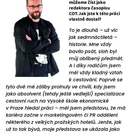
můžeme číst jako
redaktora časopisu
COT.
Jak jste k této práci
vlastně dostal?
To je dlouhá – už víc
jak sedmnáctiletá –
historie. Mne vždy
bavilo psát, sloh byl
můj oblíbený předmět.
A i díky rodičům jsem
měl vždy kladný vztah
k cestování. Poprvé se
tyto dvě mé záliby prolnuly ve chvíli, kdy jsem
jako absolvent (tehdy ještě vedlejší) specializace
cestovní ruch na Vysoké škole ekonomické
v Praze hledal práci – měl jsem představu, že má
kariéra začne v marketingovém či PR oddělení
některého z velkých pražských hotelů. Jenže, jak
už to tak bývá, moje představa se ukázala jako