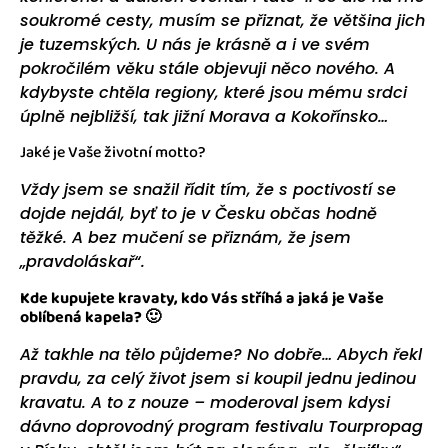
soukromé cesty, musím se přiznat, že většina jich
je tuzemských. U nás je krásně a i ve svém
pokročilém věku stále objevuji něco nového. A
kdybyste chtěla regiony, které jsou mému srdci
úplně nejbližší, tak jižní Morava a Kokořínsko…
Jaké je Vaše životní motto?
Vždy jsem se snažil řídit tím, že s poctivostí se
dojde nejdál, byť to je v Česku občas hodně
těžké. A bez mučení se přiznám, že jsem
„pravdoláskař“.
Kde kupujete kravaty, kdo Vás stříhá a jaká je Vaše
oblíbená kapela? 🙂
Až takhle na tělo půjdeme? No dobře… Abych řekl
pravdu, za celý život jsem si koupil jednu jedinou
kravatu. A to z nouze – moderoval jsem kdysi
dávno doprovodný program festivalu Tourpropag