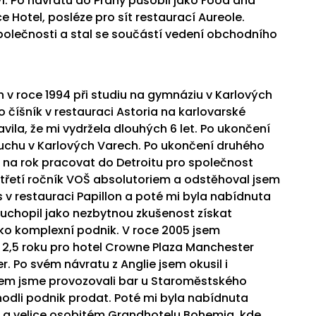
tví. Po návratu do Prahy působil jako Food and
otel, posléze pro sít restaurací Aureole.
lečnosti a stal se součástí vedení obchodního
ch v roce 1994 při studiu na gymnáziu v Karlových
 číšník v restauraci Astoria na karlovarské
ila, že mi vydržela dlouhých 6 let. Po ukončení
ruchu v Karlových Varech. Po ukončení druhého
m na rok pracovat do Detroitu pro společnost
 třetí ročník VOŠ absolutoriem a odstěhoval jsem
s v restauraci Papillon a poté mi byla nabídnuta
uchopil jako nezbytnou zkušenost získat
ako komplexní podnik. V roce 2005 jsem
 2,5 roku pro hotel Crowne Plaza Manchester
. Po svém návratu z Anglie jsem okusil i
m jsme provozovali bar u Staroměstského
hodli podnik prodat. Poté mi byla nabídnuta
a velice osobitém Grandhotelu Bohemia, kde