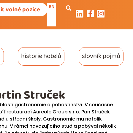
EN
it volné pozice
a
historie hotelů
slovník pojmů
rtin Struček
blasti gastronomie a pohostinství. V současné
ť restaurací Aureole Group s.r.o. Pan Struček
studiu střední školy. Gastronomie mu natolik
ráhu. V rámci navazujícího studia pobýval několik