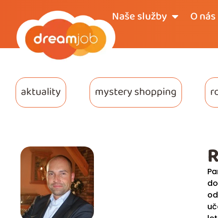
Naše služby
O nás
aktuality
mystery shopping
r
R
Pa
do
od
uč