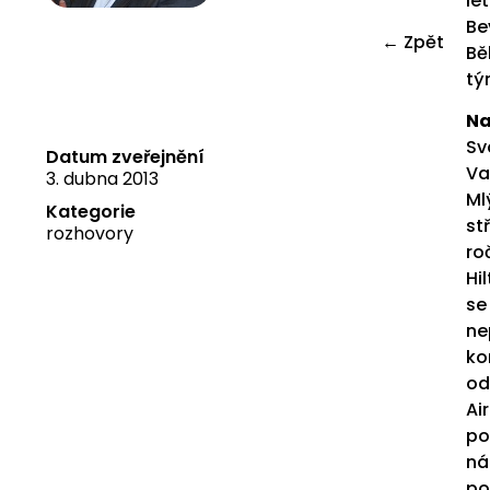
le
Be
← Zpět
Bě
tý
Na
Sv
Datum zveřejnění
Va
3. dubna 2013
Ml
Kategorie
st
rozhovory
ro
Hi
se
ne
ko
od
Ai
po
ná
po