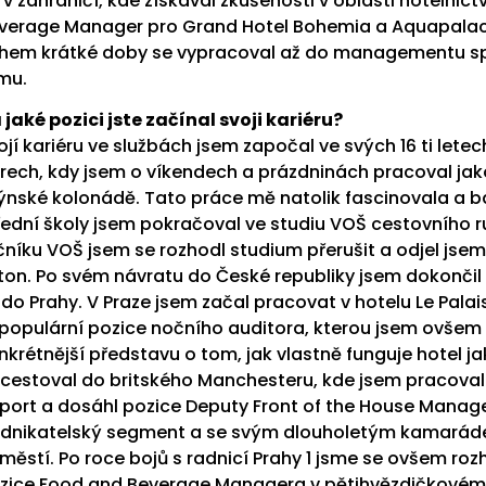
t v zahraničí, kde získával zkušenosti v oblasti hotelnic
verage Manager pro Grand Hotel Bohemia a Aquapalace H
hem krátké doby se vypracoval až do managementu spo
mu.
 jaké pozici jste začínal svoji kariéru?
ojí kariéru ve službách jsem započal ve svých 16 ti lete
rech, kdy jsem o víkendech a prázdninách pracoval jako
ýnské kolonádě. Tato práce mě natolik fascinovala a bav
řední školy jsem pokračoval ve studiu VOŠ cestovního 
čníku VOŠ jsem se rozhodl studium přerušit a odjel jse
lton. Po svém návratu do České republiky jsem dokončil
 do Prahy. V Praze jsem začal pracovat v hotelu Le Palai
populární pozice nočního auditora, kterou jsem ovšem 
nkrétnější představu o tom, jak vlastně funguje hotel j
cestoval do britského Manchesteru, kde jsem pracoval
rport a dosáhl pozice Deputy Front of the House Manager
dnikatelský segment a se svým dlouholetým kamaráde
městí. Po roce bojů s radnicí Prahy 1 jsme se ovšem roz
zice Food and Beverage Managera v pětihvězdičkovém 