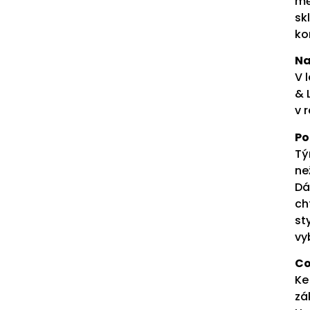
mě
sk
ko
Na
V 
& 
v 
Po
Tý
ne
Dá
ch
st
vy
Co
Ke
zá