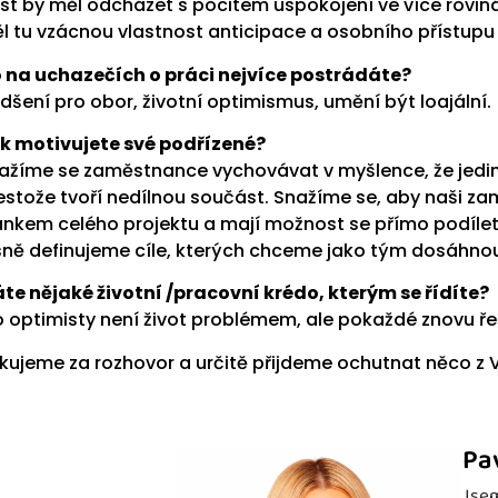
st by měl odcházet s pocitem uspokojení ve více roviná
l tu vzácnou vlastnost anticipace a osobního přístupu 
 na uchazečích o práci nejvíce postrádáte?
dšení pro obor, životní optimismus, umění být loajální.
k motivujete své podřízené?
ažíme se zaměstnance vychovávat v myšlence, že jedin
estože tvoří nedílnou součást. Snažíme se, aby naši za
ánkem celého projektu a mají možnost se přímo podílet
sně definujeme cíle, kterých chceme jako tým dosáhnou
te nějaké životní /pracovní krédo, kterým se řídíte?
o optimisty není život problémem, ale pokaždé znovu ře
kujeme za rozhovor a určitě přijdeme ochutnat něco z
Pa
Jsem