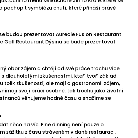
ustačního menu šéfkuchaře Jiřího Krále, které se
 pochopit symbiózu chutí, které přináší právě
 se budou prezentovat Aureole Fusion Restaurant
e Golf Restaurant Dýšina se bude prezentovat
daný obor zájem a chtějí od své práce trochu více
dlouholetými zkušenostmi, kteří tvoří základ.
u tolik zkušeností, ale mají o gastronomii zájem,
 vnímají svojí práci osobně, tak trochu jako životní
městnanců věnujeme hodně času a snažíme se
?
at něco na víc. Fine dinning není pouze o
m zážitku z času stráveném v dané restauraci.