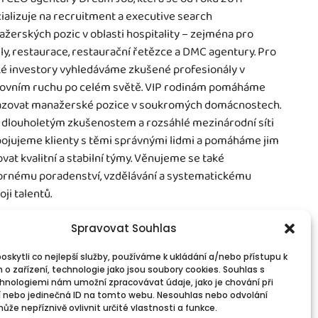
ializuje na recruitment a executive search
žerských pozic v oblasti hospitality – zejména pro
ly, restaurace, restaurační řetězce a DMC agentury. Pro
é investory vyhledáváme zkušené profesionály v
ovním ruchu po celém světě. VIP rodinám pomáháme
zovat manažerské pozice v soukromých domácnostech.
 dlouholetým zkušenostem a rozsáhlé mezinárodní síti
ojujeme klienty s těmi správnými lidmi a pomáháme jim
vat kvalitní a stabilní týmy. Věnujeme se také
rnému poradenství, vzdělávání a systematickému
oji talentů.
Spravovat Souhlas
skytli co nejlepší služby, používáme k ukládání a/nebo přístupu k
 o zařízení, technologie jako jsou soubory cookies. Souhlas s
vinné informace
Spojte se s námi!
hnologiemi nám umožní zpracovávat údaje, jako je chování při
PR
Kontakty
 nebo jedinečná ID na tomto webu. Nesouhlas nebo odvolání
okies
že nepříznivě ovlivnit určité vlastnosti a funkce.