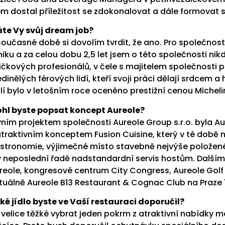
em dostal příležitost se zdokonalovat a dále formovat 
te Vy svůj dream job?
současné době si dovolím tvrdit, že ano. Pro společnost 
niku a za celou dobu 2,5 let jsem o této společnosti nik
ičkových profesionálů, v čele s majitelem společnost
edinělých férových lidí, kteří svoji práci dělají srdcem 
ilí bylo v letošním roce oceněno prestižní cenou Michel
hl byste popsat koncept Aureole?
vním projektem společnosti Aureole Group s.r.o. byla Au
atraktivním konceptem Fusion Cuisine, který v té době neb
stronomie, výjimečné místo stavebně nejvýše položené r
v neposlední řadě nadstandardní servis hostům. Dalšími
reole, kongresové centrum City Congress, Aureole Golf R
tuálně Aureole B13 Restaurant & Cognac Club na Praze 1
ké jídlo byste ve Vaší restauraci doporučil?
 velice těžké vybrat jeden pokrm z atraktivní nabídky