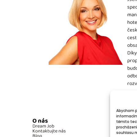
spec
mana
hote
česk
cest
obsa
Díky
prop
budo
odbo
rozv
Abychom po
informacím
O nás
Po
těmito tec
Dream Job
GD
procházení
Kontaktujte nás
Co
souhlasu mů
Blog