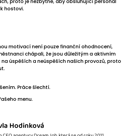
ch, proto je nezbytné, aby obsluhující personál
k hostovi.
ou motivací není pouze finanční ohodnocení,
městnanci chápali, že jsou důležitým a aktivním
 na úspěších a neúspěších našich provozů, proto
t.
šením. Práce šlechtí.
 Vašeho menu.
vla Hodinková
 CEO agentury Dream Job, která se od roku 2011