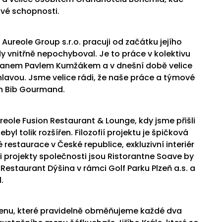
své schopnosti.
Aureole Group s.r.o. pracuji od začátku jejího
dy vnitřně nepochyboval. Je to práce v kolektivu
i panem Pavlem Kumžákem a v dnešní době velice
a hlavou. Jsme velice rádi, že naše práce a týmové
in Bib Gourmand.
reole Fusion Restaurant & Lounge, kdy jsme přišli
yl tolik rozšířen. Filozofií projektu je špičková
estaurace v České republice, exkluzivní interiér
 projekty společnosti jsou Ristorantne Soave by
estaurant Dýšina v rámci Golf Parku Plzeň a.s. a
.
 menu, které pravidelně obměňujeme každé dva