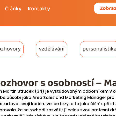
Články
Kontakty
Zobraz
ozhovory
vzdělávání
personalistik
ozhovor s osobností – Ma
n Martin Struček (34) je vystudovaným odborníkem v o
bě působí jako Area Sales and Marketing Manager pro sí
startoval svoji kariéru velice brzy, a to jako číšník při 
arovala, že se rozhodl zasvětit jí celou svou profesní d