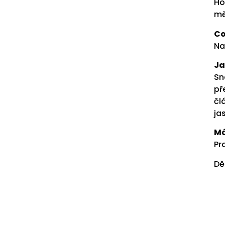
Ho
mě
Co
Na
Ja
Sn
př
čl
ja
Má
Pr
Dě