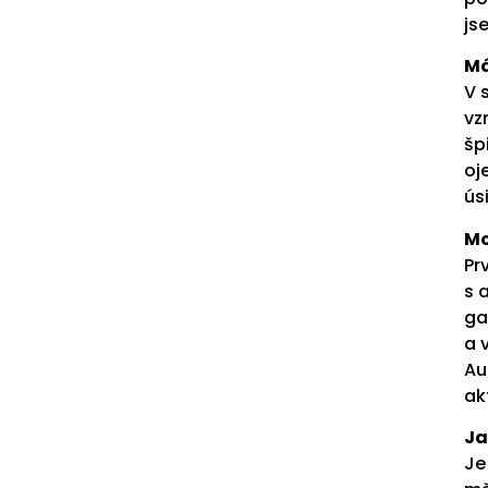
js
Má
V 
vz
šp
oj
ús
Mo
Pr
s 
ga
a 
Au
ak
Ja
Je