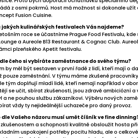
síce. Proto bych doporučil ochutnávku speciálního deg
ládá z osmi pokrmů. Host má možnost si dokonale užít a
ncept Fusion Cuisine.
 jakých kulinářských festivalech Vás najdeme?
letošním roce se účastníme Prague Food Festivalu, kde
Lounge a Aureole B13 Restaurant & Cognac Club. Aureol
rámci plzeňského Apetit festivalu.
dle čeho si vybíráte zaměstnance do svého týmu?
m by měl být sestaven v první řadě z lidí, kteří mají o 
ž pouze zaměstnání. V týmu máme zkušené pracovníky s 
le tým doplňují mladí lidé, kteří nemají například v obor
tějí se učit, sbírat zkušenosti, jsou zdravě ambiciózní a
yl a ne pouhou službu zákazníkovi. Výběru nových za
bírat vždy ty nejideálnější uchazeče pro daný provoz.
 dle Vašeho názoru musí umět číšník ve fine dinning
 zkušenostem a schopnosti kvalitně obsloužit hosta přid
kladním uspokojení potřeby pocitu hladu, ale o celkové