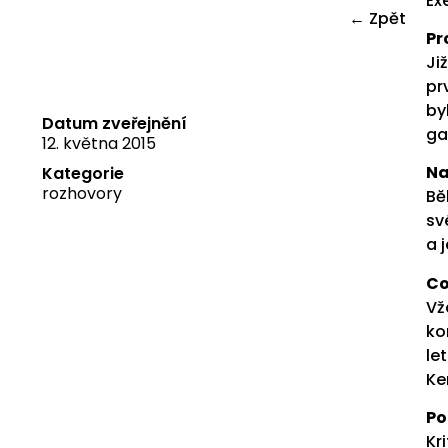
Ex
← Zpět
Pr
Ji
pr
by
Datum zveřejnění
ga
12. května 2015
Na
Kategorie
rozhovory
Bĕ
sv
a 
Co
Vž
ko
le
Ke
Po
Kr