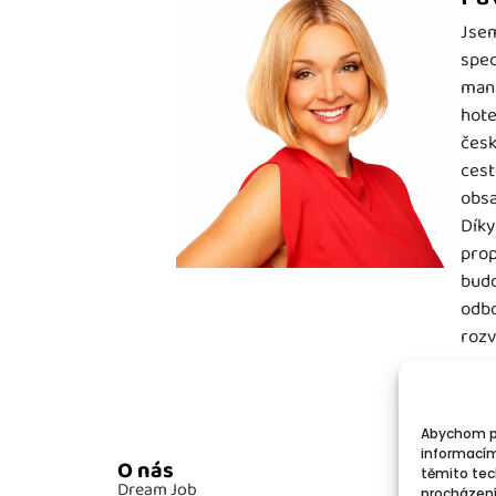
Jsem
spec
mana
hote
česk
cest
obsa
Díky
prop
budo
odbo
rozv
Abychom po
informacím
O nás
Po
těmito tec
Dream Job
GD
procházení