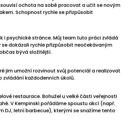
ce souvisí ochota na sobĕ pracovat a učit se novým
lakem. Schopnost rychle se přizpůsobit
ak i psychické stránce. Můj team tuto práci zvládá
y se dokázali rychle přizpůsobit neočekávaným
občas bývá složitĕjší.
eré jim umožní rozvinout svůj potenciál a realizovat
ro zvládání každodenních úkolů.
lové restaurace. Bohužel u velké části veřejnosti
 drahé. V Kempinski pořádáme spoustu akcí (např.
 DJ, letní barbecue), kterými se snažíme tento