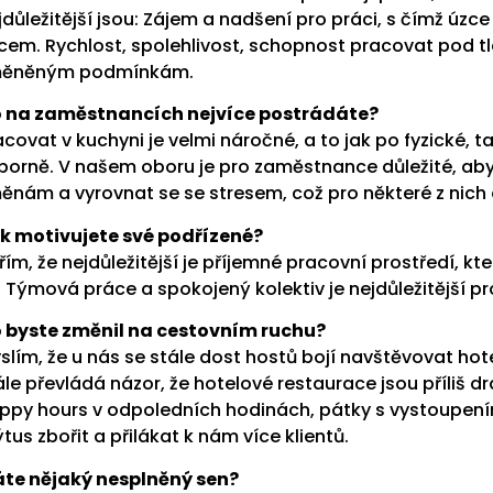
jdůležitĕjší jsou: Zájem a nadšení pro práci, s čímž úz
cem. Rychlost, spolehlivost, schopnost pracovat pod t
ĕnĕným podmínkám.
 na zamĕstnancích nejvíce postrádáte?
acovat v kuchyni je velmi náročné, a to jak po fyzické, t
bornĕ. V našem oboru je pro zamĕstnance důležité, ab
ĕnám a vyrovnat se se stresem, což pro nĕkteré z nich 
k motivujete své podřízené?
řím, že nejdůležitĕjší je příjemné pracovní prostředí, kt
. Týmová práce a spokojený kolektiv je nejdůležitĕjší p
 byste zmĕnil na cestovním ruchu?
slím, že u nás se stále dost hostů bojí navštĕvovat hote
ále převládá názor, že hotelové restaurace jsou příliš
ppy hours v odpoledních hodinách, pátky s vystoupením
tus zbořit a přilákat k nám více klientů.
te nĕjaký nesplnĕný sen?