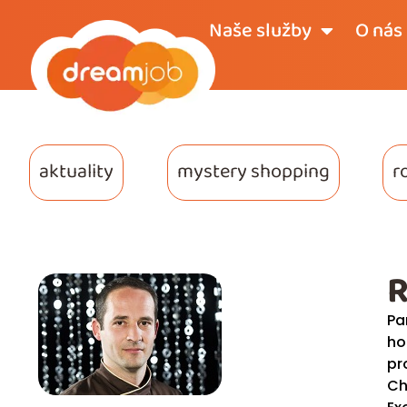
Naše služby
O nás
aktuality
mystery shopping
r
R
Pa
ho
pr
Ch