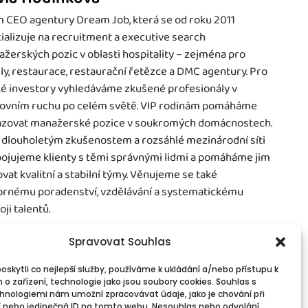
 CEO agentury Dream Job, která se od roku 2011
ializuje na recruitment a executive search
žerských pozic v oblasti hospitality – zejména pro
ly, restaurace, restaurační řetězce a DMC agentury. Pro
é investory vyhledáváme zkušené profesionály v
ovním ruchu po celém světě. VIP rodinám pomáháme
zovat manažerské pozice v soukromých domácnostech.
 dlouholetým zkušenostem a rozsáhlé mezinárodní síti
ojujeme klienty s těmi správnými lidmi a pomáháme jim
vat kvalitní a stabilní týmy. Věnujeme se také
rnému poradenství, vzdělávání a systematickému
oji talentů.
Spravovat Souhlas
skytli co nejlepší služby, používáme k ukládání a/nebo přístupu k
 o zařízení, technologie jako jsou soubory cookies. Souhlas s
vinné informace
Spojte se s námi!
hnologiemi nám umožní zpracovávat údaje, jako je chování při
PR
Kontakty
 nebo jedinečná ID na tomto webu. Nesouhlas nebo odvolání