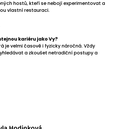
ných hostů, kteří se nebojí experimentovat a
ou vlastní restauraci.
“
stejnou kariéru jako Vy?
á je velmi časovĕ i fyzicky náročná. Vždy
 vyhledávat a zkoušet netradiční postupy a
vla Hodinková