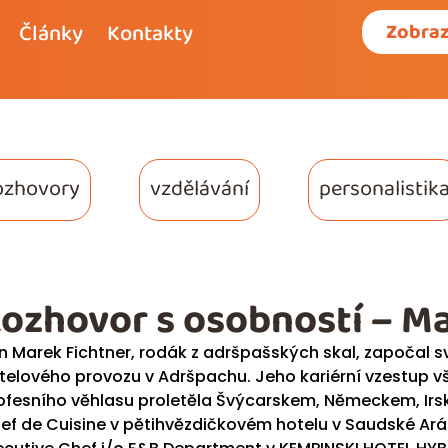
Články
Kontakty
Zobraz
ozhovory
vzdělávání
personalistik
ozhovor s osobností – Ma
n Marek Fichtner, rodák z adršpašských skal, započal s
telového provozu v Adršpachu. Jeho kariérní vzestup 
ofesního vĕhlasu proletĕla Švýcarskem, Nĕmeckem, Irske
ef de Cuisine v pĕtihvĕzdičkovém hotelu v Saudské Aráb