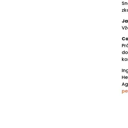
Sn
zk
Ja
Vž
Co
Pr
do
ko
In
He
Ag
pe