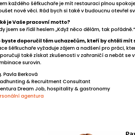
em každého šéfkuchaře je mít restauraci plnou spokoje
oušet nové vĕci. Rád bych si také v budoucnu otevřel sv
ké je Vaše pracovní motto?
dy jsem se řídil heslem „Když nĕco dĕlám, tak pořádnĕ.
 byste doporučil tĕm uchazečům, kteří by chtĕli mít 
áce šéfkuchaře vyžaduje zájem a nadšení pro práci, kter
poručuji také získat zkušenosti v zahraničí a nebát se
mbinace surovin.
g. Pavla Berková
adhunting
& Recruitment Consultant
entura Dream Job, hospitality & gastronomy
rsonální agentura
Pa