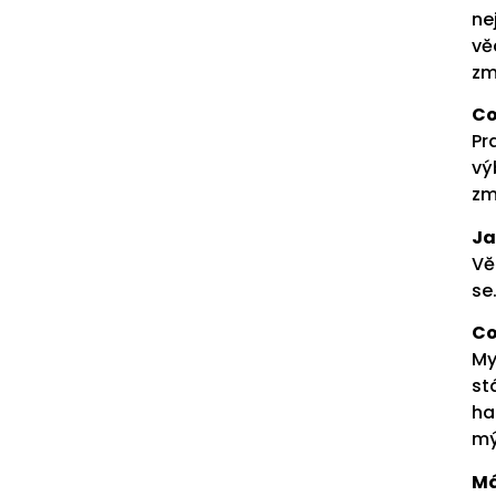
ne
vĕ
zm
Co
Pr
vý
zm
Ja
Vĕ
se
Co
My
st
ha
mý
Má