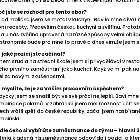
ecutive Chef i/o F&B Department v KEMPINSKI HOTEL HYB
oč jste se rozhodl pro tento obor?
ž od malička jsem se motal v kuchyni. Bavilo mne dívat se
vní recepty. Především českou kuchyni a zvĕřinu. Protož
la u nás zvĕřina upravená na různé způsoby velmi oblíb
stronomie bude pro mne to pravé a dnes vím,že jsem s
 jaké pozici jste začínal?
hem studia na střední škole jsem si přivydĕlával v resta
ého prvního zamĕstnání jako kuchař. Když se mi pak nask
jel za novými zkušenostmi.
 myslíte, že je za Vaším pracovním úspĕchem?
dycky jsem se snažil být ve své práci nejlepší. Baví mn
mbinace pokrmů. V zahraničí jsem mĕl možnost učit se 
tech vrátil zpĕt do české republiky, začal jsem nasbíran
mpinski.
dle čeho si vybíráte zamĕstnance do týmu – hlavní 3 
itéria kladená na zamĕstnance odpovídají pozici, o kter