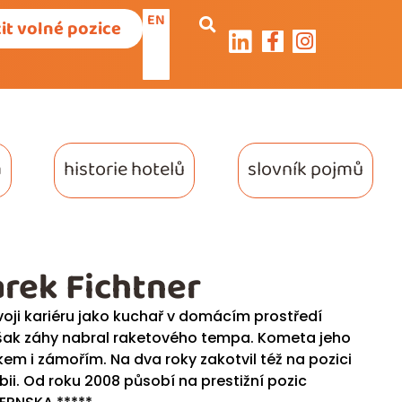
EN
it volné pozice
a
historie hotelů
slovník pojmů
rek Fichtner
voji kariéru jako kuchař v domácím prostředí
však záhy nabral raketového tempa. Kometa jeho
m i zámořím. Na dva roky zakotvil též na pozici
ii. Od roku 2008 působí na prestižní pozic