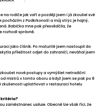
ERNSKA *****.
 na rodiče jak vaří a pozdĕji jsem i já zkoušel své
e pocházím z Podkrkonoší a můj strýc je hajný,
ená. Babička mne pak přesvĕdčila, že
e rozhodl správnĕ.
uraci jako číšník. Po maturitĕ jsem nastoupil do
ytla příležitost odjet do zahraničí, neváhal jsem
e zkoušet nové postupy a vymýšlet netradiční
od mistrů v tomto oboru a když jsem se pak po 8
é zkušenosti uplatňovat v restauraci hotelu
kritéria?
ou zamĕstnanec usiluje. Obecnĕ lze však říci, že