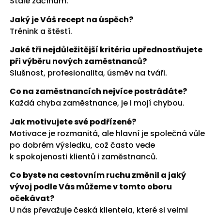
Stále začínám.
Jaký je Váš recept na úspěch?
Trénink a štěstí.
Jaké tři nejdůležitější kritéria upřednostňujete
při výběru nových zaměstnanců?
Slušnost, profesionalita, úsměv na tváři.
Co na zaměstnancích nejvíce postrádáte?
Každá chyba zaměstnance, je i mojí chybou.
Jak motivujete své podřízené?
Motivace je rozmanitá, ale hlavní je společná vůle
po dobrém výsledku, což často vede
k spokojenosti klientů i zaměstnanců.
Co byste na cestovním ruchu změnil a jaký
vývoj podle Vás můžeme v tomto oboru
očekávat?
U nás převažuje česká klientela, které si velmi