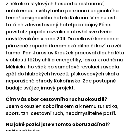
z několika stylových hospod a restaurací,
autokempu, svébytného penzionu i originálního,
téměř designového hotelu Kokořín. V minulosti
totálně zdevastovaný hotel jako bájný Fénix
povstal z popela rozvalin a otevřel své dveře
návštěvníkům v roce 2011. Do celkové koncepce
přirozeně zapadá i keramická dílna či kozí a ovčí
farma. Pan Jaroslav Kroužek pracoval dlouhá léta
v oblasti těžby uhlí a energetiky, láska k rodnému
Mělnicku ho však po sametové revoluci zavedla
zpět do hlubokých hvozdů, pískovcových skal a
neporušené přírody Kokořínska. Zde postupně
buduje svůj zajímavý projekt.
Čím Vás obor cestovního ruchu okouzlil?
Jsem okouzlen Kokořínskem a k němu turistika,
sport, tzn. cestovní ruch, neodmyslitelně patří.
Na jaké pozici jste v tomto oboru začínal?