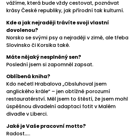
vážíme, která bude vždy cestovat, poznávat
krásy České republiky, jak přírodní tak kulturní.
Kde a jak nejraději trávíte svoji vlastní
dovolenou?
Norsko se svými psy a nejraději v zimě, ale třeba
Slovinsko či Korsika také.
Máte nějaký nesplněný sen?
Poslední jsem si zapomněl zapsat.
Oblíbená kniha?
Kdo nečetl Hrabalova „Obsluhoval jsem
anglického krále“ – jen obtížně porozumí
restauratérství. Měl jsem to štěstí, že jsem mohl
úspěšnou divadelní adaptaci fotit v Malém
divadle v Liberci.
Jaké je Vaše pracovní motto?
Radost…..