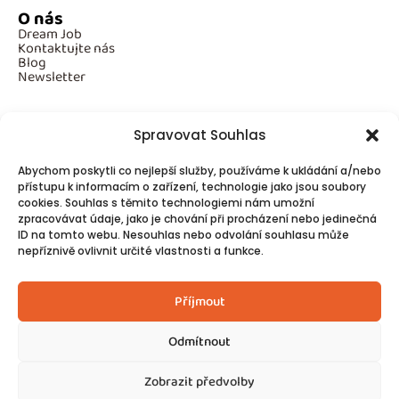
O nás
Dream Job
Kontaktujte nás
Blog
Newsletter
Spravovat Souhlas
Povinné informace
Abychom poskytli co nejlepší služby, používáme k ukládání a/nebo
GDPR
přístupu k informacím o zařízení, technologie jako jsou soubory
Cookies
cookies. Souhlas s těmito technologiemi nám umožní
zpracovávat údaje, jako je chování při procházení nebo jedinečná
ID na tomto webu. Nesouhlas nebo odvolání souhlasu může
Spojte se s námi!
nepříznivě ovlivnit určité vlastnosti a funkce.
Kontakty
Příjmout
Odmítnout
Zobrazit předvolby
© 2025
Made by Ziveweby.cz
Design by Blondesign.cz