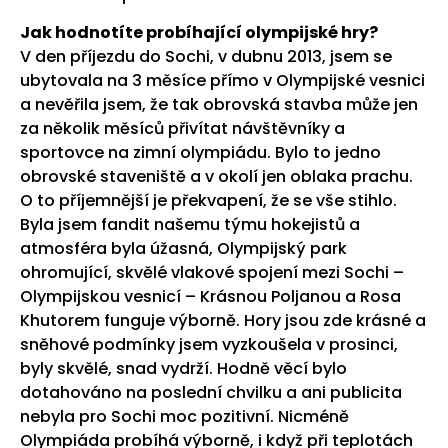
Jak hodnotíte probíhající olympijské hry?
V den příjezdu do Sochi, v dubnu 2013, jsem se
ubytovala na 3 měsíce přímo v Olympijské vesnici
a nevěřila jsem, že tak obrovská stavba může jen
za několik měsíců přivítat návštěvníky a
sportovce na zimní olympiádu. Bylo to jedno
obrovské staveniště a v okolí jen oblaka prachu.
O to příjemnější je překvapení, že se vše stihlo.
Byla jsem fandit našemu týmu hokejistů a
atmosféra byla úžasná, Olympijský park
ohromující, skvělé vlakové spojení mezi Sochi –
Olympijskou vesnicí – Krásnou Poljanou a Rosa
Khutorem funguje výborně. Hory jsou zde krásné a
sněhové podmínky jsem vyzkoušela v prosinci,
byly skvělé, snad vydrží. Hodně věcí bylo
dotahováno na poslední chvilku a ani publicita
nebyla pro Sochi moc pozitivní. Nicméně
Olympiáda probíhá výborně, i když při teplotách