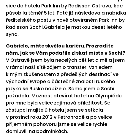
sice do hotelu Park Inn by Radisson Ostrava, kde
působila téměř 5 let. Poté již následovala nabídka
ředitelského postu v nově otevíraném Park Inn by
Radisson Sochi.Gabriela je matkou desetiletého
syna.
Gabrielo, máte skvělou kariéru. Prozradíte
nám, jak se Vám podařilo získat místo v Sochi?
V Ostravě jsem byla necelých pět let a měla jsem
v rámci naší sítě zájem o transfer. Vzhledem
k mým zkušenostem z předešlých destinací ve
východní Evropě a částečné znalosti ruského
jazyka se Rusko nabízelo. Sama jsem o Sochi
požádala. Možnost otevírat hotel na Olympiádu
pro mne byla velice zajímavá příležitost. Se
zástupci majitelů hotelu jsem se setkala
v prosinci roku 2012 v Petrohradě a po velice
příjemném pohovoru jsme se velice rychle
domluvili na podmínkách.