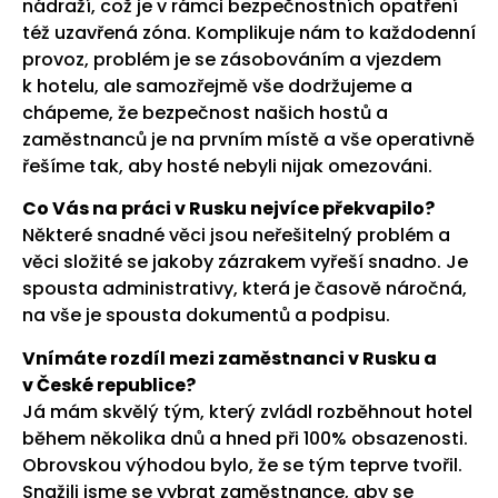
nádraží, což je v rámci bezpečnostních opatření
též uzavřená zóna. Komplikuje nám to každodenní
provoz, problém je se zásobováním a vjezdem
k hotelu, ale samozřejmě vše dodržujeme a
chápeme, že bezpečnost našich hostů a
zaměstnanců je na prvním místě a vše operativně
řešíme tak, aby hosté nebyli nijak omezováni.
Co Vás na práci v Rusku nejvíce překvapilo?
Některé snadné věci jsou neřešitelný problém a
věci složité se jakoby zázrakem vyřeší snadno. Je
spousta administrativy, která je časově náročná,
na vše je spousta dokumentů a podpisu.
Vnímáte rozdíl mezi zaměstnanci v Rusku a
v České republice?
Já mám skvělý tým, který zvládl rozběhnout hotel
během několika dnů a hned při 100% obsazenosti.
Obrovskou výhodou bylo, že se tým teprve tvořil.
Snažili jsme se vybrat zaměstnance, aby se