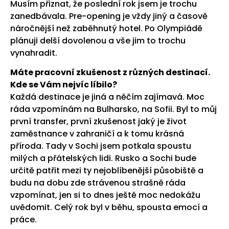
Musím přiznat, že poslední rok jsem je trochu
zanedbávala. Pre-opening je vždy jiný a časově
náročnější než zaběhnutý hotel. Po Olympiádě
plánuji delší dovolenou a vše jim to trochu
vynahradit.
Máte pracovní zkušenost z různých destinací.
Kde se Vám nejvíc líbilo?
Každá destinace je jiná a něčím zajímavá. Moc
ráda vzpomínám na Bulharsko, na Sofii. Byl to můj
první transfer, první zkušenost jaký je život
zaměstnance v zahraničí a k tomu krásná
příroda. Tady v Sochi jsem potkala spoustu
milých a přátelských lidi. Rusko a Sochi bude
určitě patřit mezi ty nejoblíbenější působiště a
budu na dobu zde strávenou strašně ráda
vzpomínat, jen si to dnes ještě moc nedokážu
uvědomit. Celý rok byl v běhu, spousta emocí a
práce.