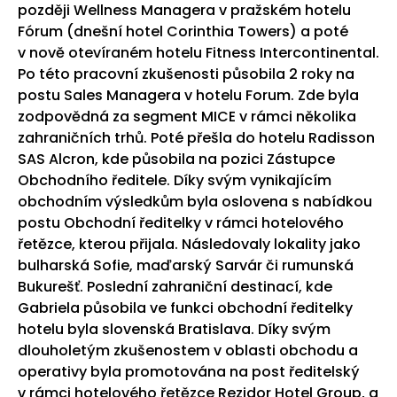
později Wellness Managera v pražském hotelu
Fórum (dnešní hotel Corinthia Towers) a poté
v nově otevíraném hotelu Fitness Intercontinental.
Po této pracovní zkušenosti působila 2 roky na
postu Sales Managera v hotelu Forum. Zde byla
zodpovědná za segment MICE v rámci několika
zahraničních trhů. Poté přešla do hotelu Radisson
SAS Alcron, kde působila na pozici Zástupce
Obchodního ředitele. Díky svým vynikajícím
obchodním výsledkům byla oslovena s nabídkou
postu Obchodní ředitelky v rámci hotelového
řetězce, kterou přijala. Následovaly lokality jako
bulharská Sofie, maďarský Sarvár či rumunská
Bukurešť. Poslední zahraniční destinací, kde
Gabriela působila ve funkci obchodní ředitelky
hotelu byla slovenská Bratislava. Díky svým
dlouholetým zkušenostem v oblasti obchodu a
operativy byla promotována na post ředitelský
v rámci hotelového řetězce Rezidor Hotel Group, a