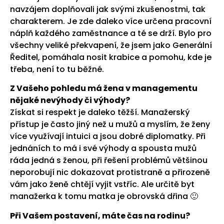
navzájem doplňovali jak svými zkušenostmi, tak
charakterem. Je zde daleko více určena pracovní
náplň každého zaměstnance a té se drží. Bylo pro
všechny veliké překvapení, že jsem jako Generální
Ředitel, pomáhala nosit krabice a pomohu, kde je
třeba, není to tu běžné.
Z Vašeho pohledu má žena v managementu
nějaké nevýhody či výhody?
Získat si respekt je daleko těžší. Manažerský
přístup je často jiný než u mužů a myslím, že ženy
více využívají intuici a jsou dobré diplomatky. Při
jednáních to má i své výhody a spousta mužů
ráda jedná s ženou, při řešení problémů většinou
neporobují nic dokazovat protistraně a přirozeně
vám jako ženě chtějí vyjit vstříc. Ale určitě byt
manažerka k tomu matka je obrovská dřina 🙂
Při Vašem postavení, máte čas na rodinu?