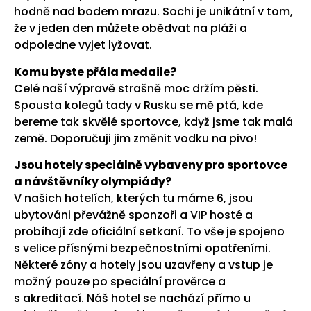
hodně nad bodem mrazu. Sochi je unikátní v tom,
že v jeden den můžete obědvat na pláži a
odpoledne vyjet lyžovat.
Komu byste přála medaile?
Celé naší výpravě strašně moc držím pěsti.
Spousta kolegů tady v Rusku se mě ptá, kde
bereme tak skvělé sportovce, když jsme tak malá
země. Doporučuji jim změnit vodku na pivo!
Jsou hotely speciálně vybaveny pro sportovce
a návštěvníky olympiády?
V našich hotelích, kterých tu máme 6, jsou
ubytováni převážně sponzoři a VIP hosté a
probíhají zde oficiální setkaní. To vše je spojeno
s velice přísnými bezpečnostními opatřeními.
Některé zóny a hotely jsou uzavřeny a vstup je
možný pouze po speciální prověrce a
s akreditací. Náš hotel se nachází přímo u