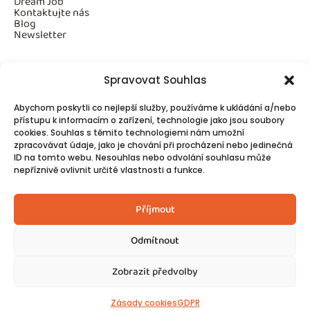
Dream Job
Kontaktujte nás
Blog
Newsletter
Spravovat Souhlas
Povinné informace
Abychom poskytli co nejlepší služby, používáme k ukládání a/nebo
GDPR
přístupu k informacím o zařízení, technologie jako jsou soubory
Cookies
cookies. Souhlas s těmito technologiemi nám umožní
zpracovávat údaje, jako je chování při procházení nebo jedinečná
ID na tomto webu. Nesouhlas nebo odvolání souhlasu může
Spojte se s námi!
nepříznivě ovlivnit určité vlastnosti a funkce.
Kontakty
Příjmout
Odmítnout
Zobrazit předvolby
© 2025
Made by Ziveweby.cz
Design by Blondesign.cz
Zásady cookies
GDPR