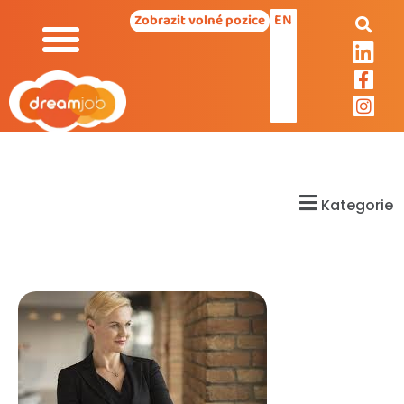
EN
Zobrazit volné pozice
Kategorie