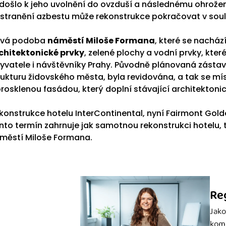
došlo k jeho uvolnění do ovzduší a následnému ohrožen
stranění azbestu může rekonstrukce pokračovat v soul
vá podoba
náměstí Miloše Formana
, které se nachá
chitektonické prvky
, zelené plochy a vodní prvky, kter
yvatele i návštěvníky Prahy. Původně plánovaná zástav
rukturu židovského města, byla revidována, a tak se mí
prosklenou fasádou, který doplní stávající architektoni
konstrukce hotelu InterContinental, nyní Fairmont Go
nto termín zahrnuje jak samotnou rekonstrukci hotelu, 
městí Miloše Formana.
Re
Jako
komp