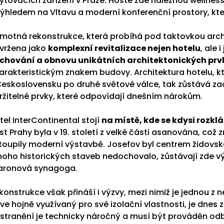
ytovacích zařízení v Praze. Hosté zde naleznou wellnes
výhledem na Vltavu a moderní konferenční prostory, kte
motná rekonstrukce, která probíhá pod taktovkou arch
vržena jako
komplexní revitalizace nejen hotelu
, ale 
chování a obnovu unikátních architektonických prv
arakteristickým znakem budovy. Architektura hotelu, kte
Československu po druhé světové válce, tak zůstává z
ržitelné prvky, které odpovídají dnešním nárokům.
tel InterContinental stojí
na místě, kde se kdysi rozkl
st Prahy byla v 19. století z velké části asanována, c
toupily moderní výstavbě. Josefov byl centrem židovskéh
oho historických staveb nedochovalo, zůstávají zde v
aronová synagoga.
konstrukce však přináší i výzvy, mezi nimiž je jednou z
íve hojně využívaný pro své izolační vlastnosti, je dne
stranění je technicky náročný a musí být prováděn od