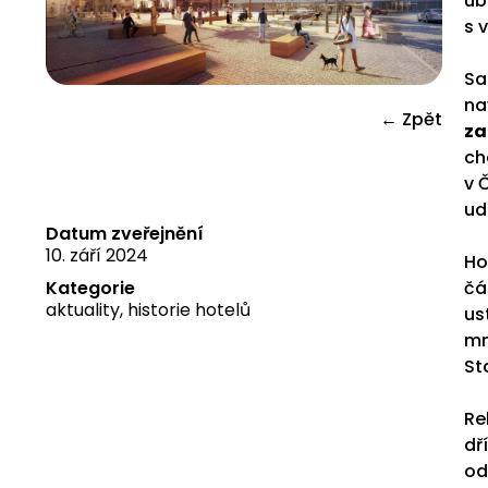
ub
s 
Sa
na
← Zpět
za
ch
v 
ud
Datum zveřejnění
10. září 2024
Ho
čá
Kategorie
aktuality
,
historie hotelů
us
mn
St
Re
dř
od