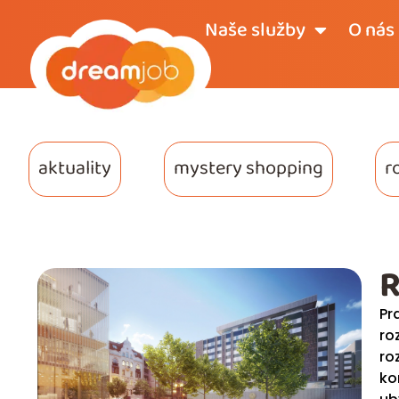
Naše služby
O nás
aktuality
mystery shopping
r
R
Pr
ro
ro
ko