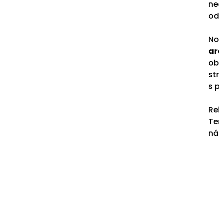
ne
od
No
ar
ob
st
s 
Re
Te
ná