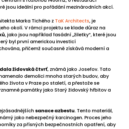
s centrum s rozlohou 1400m2, 6 restaurací
ré jsou ideální pro pořádání mezinárodních akcí.
itekta Marka Tichého z
TaK Architects
, je
i jeho okolí. V rámci projektu se klade důraz na
ků
, jako jsou například fasádní „žiletky“, které jsou
rý byl první americkou investicí
achována, přičemž současně získává moderní a
ádala židovská čtvrť
, známá jako Josefov. Tato
ož znamenalo demolici mnoha starých budov, aby
o života v Praze po staletí, a přestože se
ýznamné památky jako Starý židovský hřbitov a
 nejzásadnějších
sanace azbestu
. Tento materiál,
s známý jako nebezpečný karcinogen. Proces jeho
borníky za přísných bezpečnostních opatření, aby