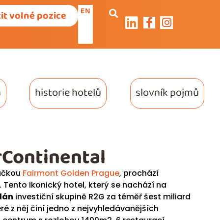
EN
it volné pozice
a
historie hotelů
slovník pojmů
rContinental
načkou
Fairmont Golden Prague
, prochází
 Tento ikonický hotel, který se nachází na
odán
investiční skupině R2G za téměř šest miliard
ré z něj činí jedno z nejvyhledávanějších