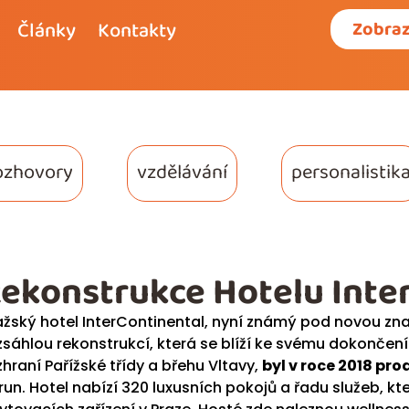
Články
Kontakty
Zobraz
ozhovory
vzdělávání
personalistik
ekonstrukce Hotelu Inte
ažský hotel InterContinental, nyní známý pod novou z
zsáhlou rekonstrukcí, která se blíží ke svému dokončení.
zhraní Pařížské třídy a břehu Vltavy,
byl v roce 2018 pr
run. Hotel nabízí 320 luxusních pokojů a řadu služeb, kte