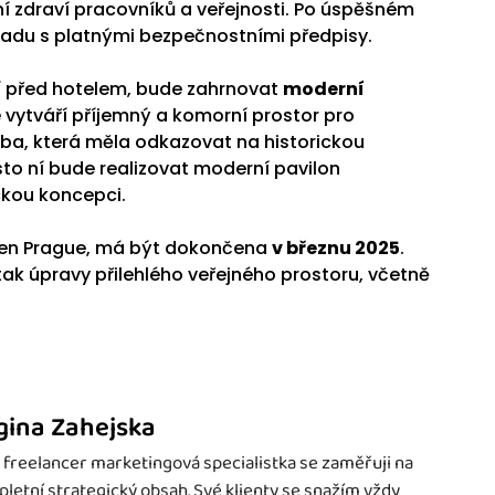
í zdraví pracovníků a veřejnosti. Po úspěšném
adu s platnými bezpečnostními předpisy.
zí před hotelem, bude zahrnovat
moderní
é vytváří příjemný a komorní prostor pro
ba, která měla odkazovat na historickou
sto ní bude realizovat moderní pavilon
ckou koncepci.
lden Prague, má být dokončena
v březnu 2025
.
tak úpravy přilehlého veřejného prostoru, včetně
gina Zahejska
 freelancer marketingová specialistka se zaměřuji na
letní strategický obsah. Své klienty se snažím vždy