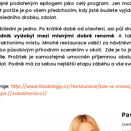
ejně podařeným epilogem jako celý program. Jen mo
t potíže je po všem předchozím, kdy jistě budete vyjída
sledního drobku, zdolat.
bíledni je jedno. Po krátké době od otevření, asi půl dr
dnik vydobyl mezi mlsnými dobré renomé
. A ta
raktivnímu místu. Mnohé restaurace vděčí za návště
bo působivým přírodním scenériím v okolí. Zde je to j
lo.
Prožitek je samozřejmě umocněn příjemnou obslu
lat. Podnik má za sebou nejtěžší etapu záběhu a vše svě
roje:
http://www.foodology.cz/restaurace/zas-a-znova
tps://zasaznova.cz/
Pa
Jsem