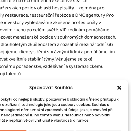
ializuje na recruitment a executive search
žerských pozic v oblasti hospitality – zejména pro
ly, restaurace, restaurační řetězce a DMC agentury. Pro
é investory vyhledáváme zkušené profesionály v
ovním ruchu po celém světě. VIP rodinám pomáháme
zovat manažerské pozice v soukromých domácnostech.
 dlouholetým zkušenostem a rozsáhlé mezinárodní síti
ojujeme klienty s těmi správnými lidmi a pomáháme jim
vat kvalitní a stabilní týmy. Věnujeme se také
rnému poradenství, vzdělávání a systematickému
oji talentů.
Spravovat Souhlas
skytli co nejlepší služby, používáme k ukládání a/nebo přístupu k
 o zařízení, technologie jako jsou soubory cookies. Souhlas s
vinné informace
Spojte se s námi!
hnologiemi nám umožní zpracovávat údaje, jako je chování při
PR
Kontakty
 nebo jedinečná ID na tomto webu. Nesouhlas nebo odvolání
okies
že nepříznivě ovlivnit určité vlastnosti a funkce.