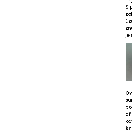
S 
ze
úz
zn
je
Ov
su
po
př
kd
kn