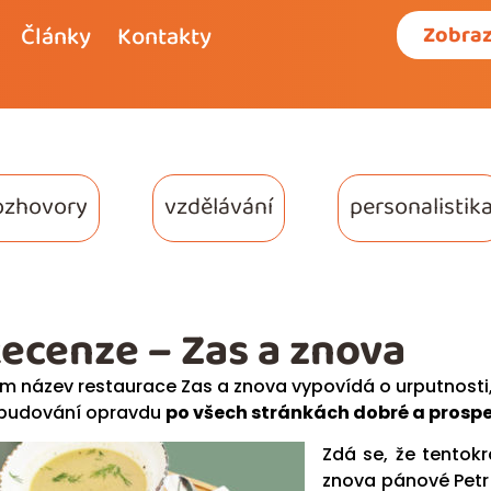
Články
Kontakty
Zobraz
ozhovory
vzdělávání
personalistik
ecenze – Zas a znova
m název restaurace Zas a znova vypovídá o urputnosti, 
budování opravdu
po všech stránkách dobré a prospe
Zdá se, že tentok
znova pánové Petr 