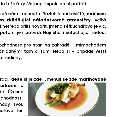
o téže řeky. Vstoupili spolu do ní potřetí!
dařeném konceptu. Rozlehlé parkoviště,
noblesní
em zklidňující náladotvorné atmosféry,
velká
i netřeba příliš hovořit, jméno
šéfkuchařovo
je víc,
u potom jen potvrdí Hajného neutuchající radost
e rozhodnete pro stan na zahradě – mimochodem
chladnými tam či tam. Nebo si v případě větší
tu rodinný.
ací, dejte si je zde. Jmenují se zde
marinované
urkami
a
de. Úžasná
lahodnosti.
nády svou
hařova ten