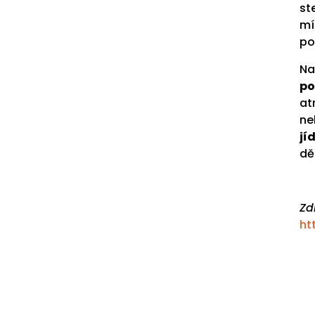
st
mí
po
Na
po
at
ne
jíd
dě
Zd
ht