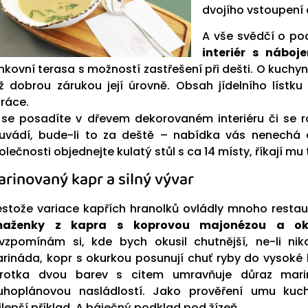
dvojího vstoupení d
A vše svědčí o po
interiér s náboj
nkovní terasa s možností zastřešení při dešti. O kuchyn
ž dobrou zárukou její úrovně. Obsah jídelního lístk
práce.
 se posadíte v dřevem dekorovaném interiéru či s
uvádí, bude-li to za deště – nabídka vás nenechá 
olečnosti objednejte kulatý stůl s ca 14 místy, říkají mu 
rinovaný kapr a silný vývar
estože variace kapřích hranolků ovládly mnoho restaur
maženky z kapra s koprovou
majonézou a ok
vzpomínám si, kde bych okusil chutnější, ne-li nik
rináda, kopr s okurkou posunují chuť ryby do vysoké 
rotka dvou barev s citem umravňuje důraz mari
uhoplánovou nasládlostí. Jako prověření umu kuc
jlepší příklad. A báječný podklad pod žízeň.