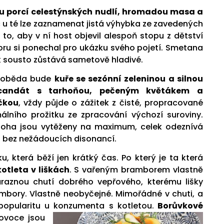
nou porcí celestýnských nudlí, hromadou masa a
c u té lze zaznamenat jistá výhybka ze zavedených
í to, aby v ní host objevil alespoň stopu z dětství
ru si ponechal pro ukázku svého pojetí. Smetana
k sousto zůstává sametově hladivé.
u oběda bude
kuře se sezónní zeleninou a silnou
 candát s tarhoňou, pečeným květákem a
čkou
, vždy půjde o zážitek z čisté, propracované
álního prožitku ze zpracování výchozí suroviny.
loha jsou vytěženy na maximum, celek odeznívá
 bez nežádoucích disonancí.
 která běží jen krátký čas. Po který je ta která
otleta v liškách
. S vařeným bramborem vlastně
raznou chutí dobrého vepřového, kterému lišky
ambory. Vlastně neobyčejné. Mimořádné v chuti, a
popularitu u konzumenta s kotletou.
Borůvkové
ovoce jsou