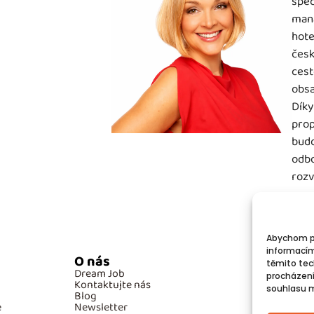
spec
mana
hote
česk
cest
obsa
Díky
prop
budo
odbo
rozv
Abychom po
informacím
O nás
Po
těmito tec
Dream Job
GD
procházení
Kontaktujte nás
Co
souhlasu mů
Blog
e
Newsletter