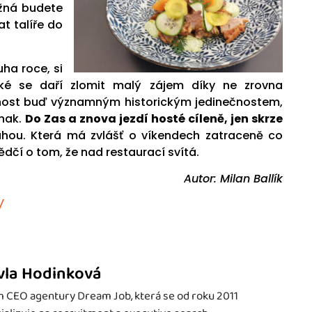
žná budete
t talíře do
uha roce, si
ké se daří zlomit malý zájem díky ne zrovna
vnost buď významným historickým jedinečnostem,
inak.
Do Zas a znova jezdí hosté cíleně, jen skrze
hou. Která má zvlášť o víkendech zatraceně co
dčí o tom, že nad restaurací svítá.
Autor: Milan Ballík
/
vla Hodinková
 CEO agentury Dream Job, která se od roku 2011