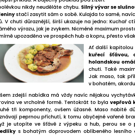
polévkou nikdy neuděláte chybu.
Silný vývar se sluš
leniny
stačí zasytit sám o sobě. Kulajda to samé, naví
ů. V chuti důraznější, širší ukazuje na jedno: Kuchař ct
ámého výrazu, jak je zvykem. Nicméně maximum prosto
 mírně upozaděna ve prospěch hub a kopru, přesto vša
Ať další kapitolo
kuřecí šťávou,
holandskou omá
chuti. Také maxim
Jak maso, tak pří
v bohatém, akordu
šem zdejší nabídka má vždy navíc nějakou vychytávku,
rovina ve vrcholné formě. Tentokrát to byla
vepřová k
uhé tři komponenty, ovšem úžasné. Maso nabité dů
iznávají peprnou příchutí, k tomu obyčejné vařené br
yž je utopíte ve šťávě z výpeku a hub, perou se o 
edlíky
s bohatým doprovodem oblíbeného lesního 