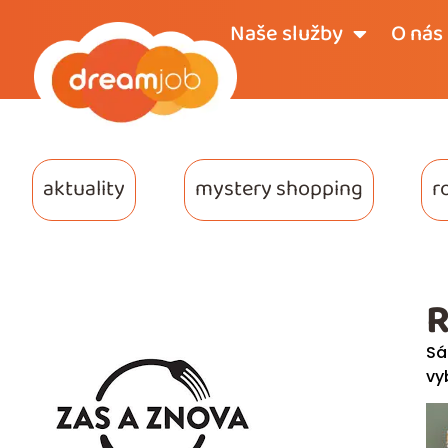
Naše služby
O nás
aktuality
mystery shopping
r
R
Sá
vy