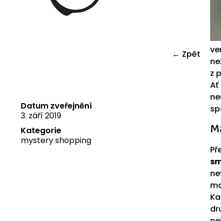
ve
← Zpět
ne
z 
Ať
ne
Datum zveřejnění
sp
3. září 2019
Ma
Kategorie
mystery shopping
Př
s
ne
ma
Ka
dr
ne