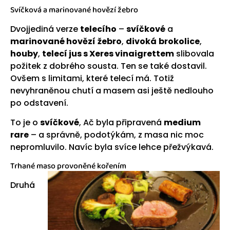
Svíčková a marinované hovězí žebro
Dvojjediná verze
telecího
–
svíčkové
a
marinované hovězí
žebro
,
divoká
brokolice
,
houby
,
telecí jus s Xeres vinaigrettem
slibovala
požitek z dobrého sousta. Ten se také dostavil.
Ovšem s limitami, které telecí má. Totiž
nevyhraněnou chutí a masem asi ještě nedlouho
po odstavení.
To je o
svíčkové
, Ač byla připravená
medium
rare
– a správně, podotýkám, z masa nic moc
nepromluvilo. Navíc byla svíce lehce přežvýkavá.
Trhané maso provoněné kořením
Druhá