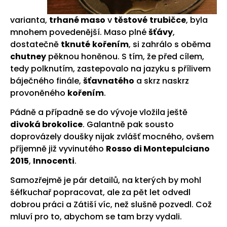
varianta,
trhané maso
v
těstové
trubičce
, byla
mnohem povedenější. Maso plné
šťávy
,
dostatečně
tknuté
kořením
, si zahrálo s oběma
chutney
pěknou honěnou. S tím, že před cílem,
tedy polknutím, zastepovalo na jazyku s přílivem
báječného finále,
šťavnatého
a skrz naskrz
provoněného
kořením
.
Pádně a případně se do vývoje vložila ještě
divoká brokolice
. Galantně pak sousto
doprovázely doušky nijak zvlášť mocného, ovšem
příjemně již vyvinutého
Rosso di Montepulciano
2015
,
Innocenti
.
Samozřejmě je pár detailů, na kterých by mohl
šéfkuchař popracovat, ale za pět let odvedl
dobrou práci a Zátiší víc, než slušně pozvedl. Což
mluví pro to, abychom se tam brzy vydali.