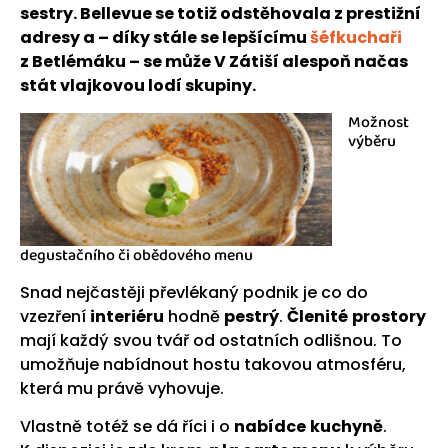
sestry. Bellevue se totiž odstěhovala z prestižní
adresy a – díky stále se lepšícímu
šéfkuchaři
z Betlémáku – se může V Zátiší alespoň načas
stát vlajkovou lodí skupiny.
Možnost
výběru
degustačního či obědového menu
Snad nejčastěji převlékaný podnik je co do
vzezření
interiéru
hodně
pestrý
.
Členité
prostory
mají každý svou tvář od ostatních odlišnou. To
umožňuje nabídnout hostu takovou atmosféru,
která mu právě vyhovuje.
Vlastně totéž se dá říci i o
nabídce
kuchyně
.