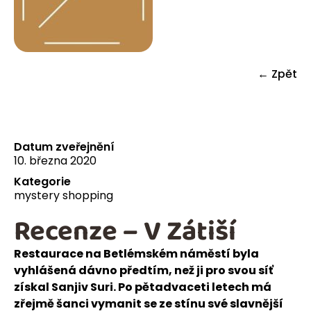
← Zpět
Datum zveřejnění
10. března 2020
Kategorie
mystery shopping
Recenze – V Zátiší
Restaurace na Betlémském náměstí byla
vyhlášená dávno předtím, než ji pro svou síť
získal Sanjiv Suri. Po pětadvaceti letech má
zřejmě šanci vymanit se ze stínu své slavnější