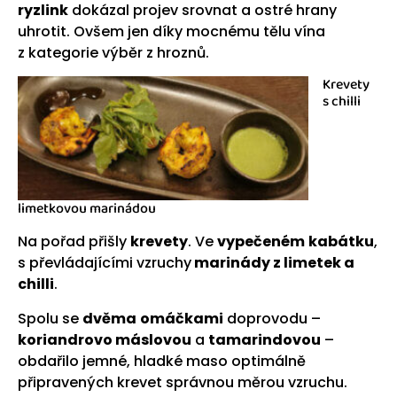
ryzlink
dokázal projev srovnat a ostré hrany
uhrotit. Ovšem jen díky mocnému tělu vína
z kategorie výběr z hroznů.
Krevety
s chilli
limetkovou marinádou
Na pořad přišly
krevety
. Ve
vypečeném
kabátku
,
s převládajícími vzruchy
marinády z limetek a
chilli
.
Spolu se
dvěma
omáčkami
doprovodu –
koriandrovo máslovou
a
tamarindovou
–
obdařilo jemné, hladké maso optimálně
připravených krevet správnou měrou vzruchu.