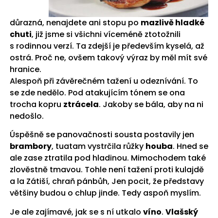
důrazná, nenajdete ani stopu po
mazlivě hladké
chuti
, již jsme si všichni víceméně ztotožnili
s rodinnou verzí. Ta zdejší je především kyselá, až
ostrá. Proč ne, ovšem takový výraz by měl mít své
hranice.
Alespoň při závěrečném tažení u odeznívání. To
se zde nedělo. Pod atakujícím tónem se ona
trocha kopru
ztrácela
. Jakoby se bála, aby na ni
nedošlo.
Úspěšně se panovačnosti sousta postavily jen
brambory
, tuatam vystrčila růžky
houba
. Hned se
ale zase ztratila pod hladinou. Mimochodem také
zlověstně tmavou. Tohle není tažení proti kulajdě
a la Zátiší, chraň pánbůh, Jen pocit, že představy
většiny budou o chlup jinde. Tedy aspoň myslím.
Je ale zajímavé, jak se s ní utkalo
víno
.
Vlašský