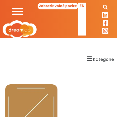
EN
Zobrazit volné pozice
Kategorie