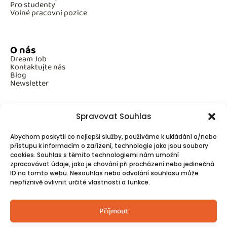
Pro studenty
Volné pracovní pozice
O nás
Dream Job
Kontaktujte nás
Blog
Newsletter
Spravovat Souhlas
Povinné informace
Abychom poskytli co nejlepší služby, používáme k ukládání a/nebo
GDPR
přístupu k informacím o zařízení, technologie jako jsou soubory
Cookies
cookies. Souhlas s těmito technologiemi nám umožní
zpracovávat údaje, jako je chování při procházení nebo jedinečná
ID na tomto webu. Nesouhlas nebo odvolání souhlasu může
Spojte se s námi!
nepříznivě ovlivnit určité vlastnosti a funkce.
Kontakty
Příjmout