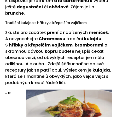
K dispozici je zde krom
a la carte menu
k výběru
ještě
degustační
či
obědové
. Zájem je i o
brunche
.
Tradiční kulajda s hříbky a křepelčím vajíčkem
Zkuste pro začátek
první
z nabízených
meníček
.
A nevynechejte
Chramcovu
tradiční
kulajdu
.
S
hříbky
a
křepelčím
vajíčkem
,
bramborami
a
skromnou dávkou
kopru
budete nejspíš čekat
obecnou verzi, od obvyklých receptur jen málo
odlišnou. Ale ouha… Zdejší šéfkuchař se do své
receptury jak se patří obul. Výsledkem je
kulajda
,
která se z mantinelů obvyklých, jako vejce vejci si
podobných kreací řádně liší.
Je