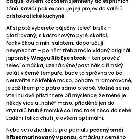
bisque, ovšem kokosem zjemněný do espritních
tónů. Kaviár pak exponuje její projev do valérů
aristokratické kuchyně.
Ať si poté vyberete báječný telecí brzlík –
glazírovaný, s kaštanovým pyré, skořicí,
ředkvičkou a mini salátem, doporučuji
nevynechat – po něm třeba málo vídaný originál
japonský
Wagyu Rib Eye steak
– ten provází
telecí omáčka, uzená dýně/pastiňák a římský
salát v černé tempuře, bude to správná volba.
Neuvěřitelně křehké maso, bohatě mramorované,
je zážitkem pro patro samo o sobě. Možná se na
vteřinu dvě přistihnete při myšlence, že méně je
někdy více a „nahé“ maso, přioděné jen do
krystalů hrubé mořské soli má také něco do sebe.
Ladění tolika chutí je ovšem optimální.
Nebo se rozhodnete pro pomalu
pečený srnčí
hřbet marinovaný v ponzu
, omáčku z černého