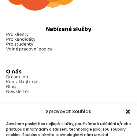
Nabízené služby
Pro klienty
Pro kandidáty
Pro studenty
Volné pracovní pozice
O nás
Dream Job
Kontaktujte nás
Blog
Newsletter
Spravovat Souhlas
Povinné informace
Abychom poskytli co nejlepší služby, používáme k ukládání a/nebo
GDPR
přístupu k informacím o zařízení, technologie jako jsou soubory
Cookies
cookies. Souhlas s těmito technologiemi nám umožní