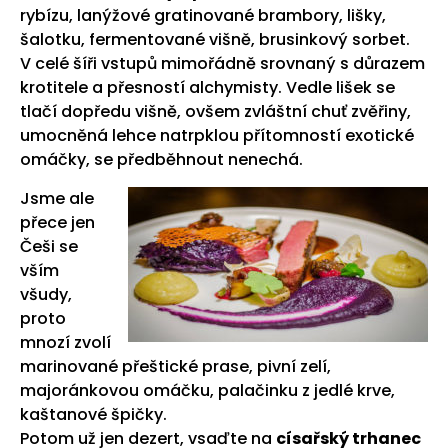
rybízu, lanýžové gratinované brambory, lišky,
šalotku, fermentované višně, brusinkový sorbet.
V celé šíři vstupů mimořádně srovnaný s důrazem
krotitele a přesností alchymisty. Vedle lišek se
tlačí dopředu višně, ovšem zvláštní chuť zvěřiny,
umocněná lehce natrpklou přítomností exotické
omáčky, se předběhnout nenechá.
Jsme ale
přece jen
Češi se
vším
všudy,
proto
mnozí zvolí
marinované přeštické prase, pivní zelí,
majoránkovou omáčku, palačinku z jedlé krve,
kaštanové špičky.
Potom už jen dezert, vsaďte na
císařský trhanec