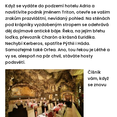
Když se vydáte do podzemí hotelu Adria a
navštívíte podnik jménem Triton, otevře se vašim
zrakům prazvláštní, nevídaný pohled. Na stěnách
pod krápníky vyzdobeným stropem se odehrává
děj dojímavé antické báje. Řeka, na jejím břehu
loďka, převozník Charón a krásná Euridika.
Nechybí Kerberos, spatříte Pýthii i Háda.
Samozřejmě také Orfea. Ano, tou řekou je Léthé a
vy se, alespoň na pár chvil, stáváte hosty
podsvětí.
Číšník
vám, když
se znovu