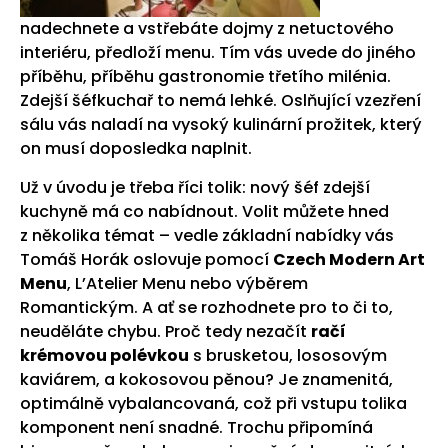
nadechnete a vstřebáte dojmy z netuctového
interiéru, předloží menu. Tím vás uvede do jiného
příběhu, příběhu gastronomie třetího milénia.
Zdejší šéfkuchař to nemá lehké. Oslňující vzezření
sálu vás naladí na vysoký kulinární prožitek, který
on musí doposledka naplnit.
Už v úvodu je třeba říci tolik: nový šéf zdejší
kuchyně má co nabídnout. Volit můžete hned
z několika témat – vedle základní nabídky vás
Tomáš Horák oslovuje pomocí
Czech Modern Art
Menu
, L’Atelier Menu nebo výběrem
Romantickým. A ať se rozhodnete pro to či to,
neuděláte chybu. Proč tedy nezačít
račí
krémovou polévkou
s brusketou, lososovým
kaviárem, a kokosovou pěnou? Je znamenitá,
optimálně vybalancovaná, což při vstupu tolika
komponent není snadné. Trochu připomíná