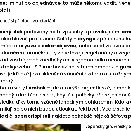
seti minut po objednávce, to může někomu vadit. Nenec
platí!
chuť si přijdou i vegetariáni
čený lilek
podávaný na tři způsoby s provokujícími
om
rakcí hlavně pro cizince. Saláty –
eryngii
z pěti druhů
h
omáčkami
yuzu
a
saké-sójovou,
nebo salát ze dvou d
kukuřičnou
omáčkou, ty zase lákají vegetariány a vega
kud vás báječné knedlíčky ani vege- nabídka nenadchn
extraligového US Prime hovězího, s triem omáček –
guac
so je křehké jako skleněná vánoční ozdoba a s každým
borný.
bo krevety
Lombok
– jde o korýše argentinské, lombok 
mocným krabím bisque, kdy sílu polévky přece jen poněk
sledku díky tomu vzácně lahodným pohlazením. Kdo krev
 milují se po nich budou utloukat, řekl bych. Vedle stáli
lad
či
sasa crispi roll
najdete pokaždé nějaká šéfova p
Japonský gin, whisky a