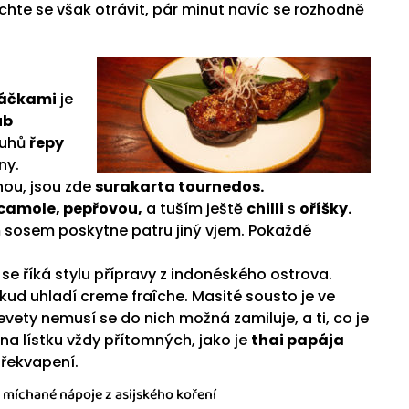
hte se však otrávit, pár minut navíc se rozhodně
áčkami
je
ub
ruhů
řepy
ny.
ou, jsou zde
surakarta tournedos.
amole, pepřovou,
a tuším ještě
chilli
s
oříšky.
 sosem poskytne patru jiný vjem. Pokaždé
se říká stylu přípravy z indonéského ostrova.
ud uhladí creme fraîche. Masité sousto je ve
ety nemusí se do nich možná zamiluje, a ti, co je
c na lístku vždy přítomných, jako je
thai papája
řekvapení.
 míchané nápoje z asijského koření