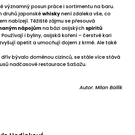
ště významný posun práce i sortimentu na baru.
 druhů japonské
whisky
není zdaleka vše, co
rem nabízejí. Těžiště zájmu se přesouvá
haným nápojům
na bázi asijských
spiritů
oužívají i byliny, asijská koření – čerstvé kari
m zvyšují apetit a umocňují dojem z krmě. Ale také
e dřív bývalo doménou cizinců, se stále více stává
nusů nadčasové restaurace SaSaZu.
Autor: Milan Ballík