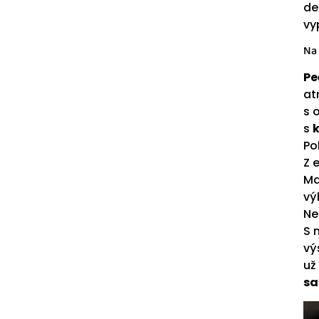
de
vy
Na 
Pe
at
s 
s
Po
Z 
Ma
vý
Ne
S 
vý
už
sa