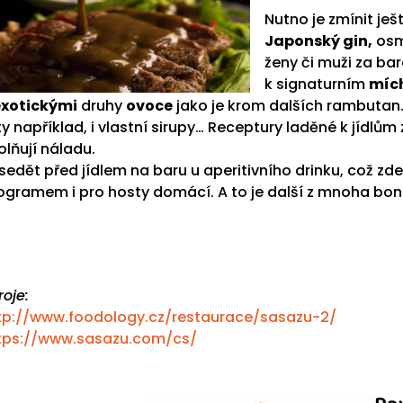
Nutno je zmínit je
Japonský gin,
osm
ženy či muži za ba
k signaturním
míc
exotickými
druhy
ovoce
jako je krom dalších rambutan. P
sty například, i vlastní sirupy… Receptury laděné k jídlů
olňují náladu.
sedět před jídlem na baru u aperitivního drinku, což zd
ogramem i pro hosty domácí. A to je další z mnoha bo
roje:
tp://www.foodology.cz/restaurace/sasazu-2/
tps://www.sasazu.com/cs/