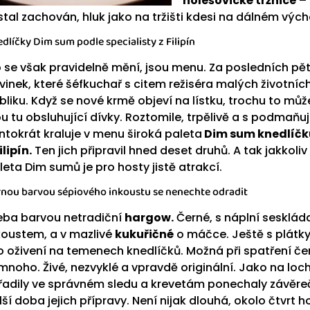
holešovické tržnice
– 
stal zachován, hluk jako na tržišti kdesi na dálném výcho
dlíčky Dim sum podle specialisty z Filipín
 se však pravidelně mění, jsou menu. Za posledních pět
vinek, které šéfkuchař s citem režiséra malých životn
bliku. Když se nové krmě objeví na lístku, trochu to můž
ou tu obsluhující dívky. Roztomile, trpělivě a s podmaň
ntokrát kraluje v menu široká paleta
Dim sum knedlíčk
ilipín.
Ten jich připravil hned deset druhů. A tak jakkoli
leta Dim sumů je pro hosty jistě atrakcí.
nou barvou sépiového inkoustu se nenechte odradit
eba barvou netradiční
hargow.
Černé, s náplní sesklá
koustem, a v mazlivé
kukuřičné
o máčce. Ještě s plátky
o oživení na temenech knedlíčků. Možná při spatření čer
 mnoho. Živé, nezvyklé a vpravdě originální. Jako na loc
řadily ve správném sledu a krevetám ponechaly závěr
lší doba jejich přípravy. Není nijak dlouhá, okolo čtvrt h