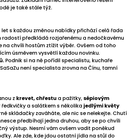
SaSaZu. Základní rámec interierového řešení
dě je také stále týž.
 let s každou změnou nabídky přichází celá řada
ích radostí předkládá rozjařenému a nedočkavému
e na chvíli hostům ztížit výběr. Ovšem od toho
ujícím úsměvem vysvětlí každou novinku.
ů.
Podnik si na ně pořídil specialistu, kuchaře
v SaSaZu není specialista zrovna na Čínu, tamní
danou z
krevet, chřestu
a pažitky,
sépiovým
 ředkvičky a salátkem s několika
jedlými květy
né skládačky zaváháte, ale nic se nelekejte. Chutí
hnesce předbíhají jedna druhou, aby se po chvíli
ečný výstup. Nesmí vám ovšem vadit poněkud
oďky. Ale zde, kde jdou ostatní jídla na stůl do