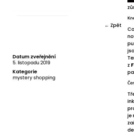
zů
Kne
← Zpět
Co
no
pu
js
Datum zveřejnění
Te
5. listopadu 2019
z
F
Kategorie
pa
mystery shopping
Čer
Tř
in
pr
je
za
de