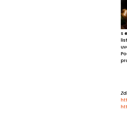
s
li
uv
Po
pr
Zd
ht
ht