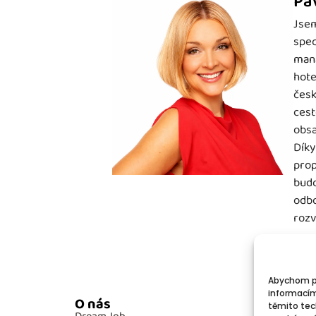
Pa
Jsem
spec
mana
hote
česk
cest
obsa
Díky
prop
budo
odbo
rozv
Abychom po
informacím
O nás
Po
těmito tec