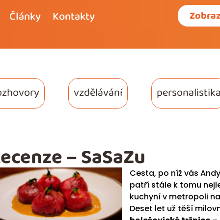
Články
Kontakty
Zobraz
ozhovory
vzdělávání
personalistik
ecenze – SaSaZu
Cesta, po níž vás And
patří stále k tomu nej
kuchyní v metropoli na
Deset let už těší milo