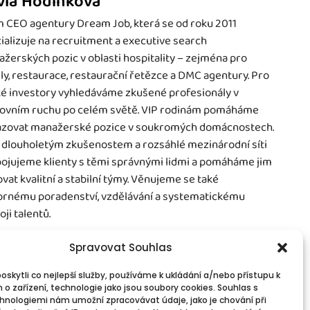
vla Hodinková
 CEO agentury Dream Job, která se od roku 2011
ializuje na recruitment a executive search
žerských pozic v oblasti hospitality – zejména pro
ly, restaurace, restaurační řetězce a DMC agentury. Pro
é investory vyhledáváme zkušené profesionály v
ovním ruchu po celém světě. VIP rodinám pomáháme
zovat manažerské pozice v soukromých domácnostech.
 dlouholetým zkušenostem a rozsáhlé mezinárodní síti
ojujeme klienty s těmi správnými lidmi a pomáháme jim
vat kvalitní a stabilní týmy. Věnujeme se také
rnému poradenství, vzdělávání a systematickému
oji talentů.
Spravovat Souhlas
skytli co nejlepší služby, používáme k ukládání a/nebo přístupu k
 o zařízení, technologie jako jsou soubory cookies. Souhlas s
vinné informace
Spojte se s námi!
hnologiemi nám umožní zpracovávat údaje, jako je chování při