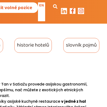
EN
it volné pozice
a
historie hotelů
slovník pojmů
y Tan v SaSaZu provede asijskou gastronomií,
lepšímu, nač můžete z exotických etnických
razit.
vníky asijské kuchyně restaurace
v jedné z hal