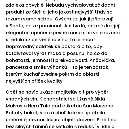
zdaleka obvyklé. Nebudu vychvalovat základní
produkt ze Sicílie, jeho jakost nejvyšší třídy se
rozumí sama sebou. Ovšem to, jak ji připravují
v Santu, nelze pominout. Ani tvrdá, ani měkká, její
elegantně opečené pevné maso si skvěle rozumí
s redukcí z červeného vína, to je něco!
Doprovodný salátek se postará o to, aby
katalyzoval výraz masa a posunul ho co do
bohatosti, jemnosti i překvapivosti. Ančovička,
pancetta a směs výhonků – to je ten zázrak,
kterým kuchař zvedne pokrm do oblasti
nejvyšších příček kvality.
Opět se navíc ukázal majitelův cit pro výběr
vhodných vín. K chobotnici se úžasně šikla
Malvasia Nera Talo pod etiketou San Marzano.
Bohatý buket, široká chuť, kde se uplatnilo
uměřené, neznásilňující objetí dřevem. Plné tělo
bez silných taninů se setkalo s redukcí v jídle a