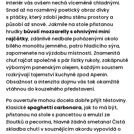
Interiér vás ovšem nechá víceméně chladnými.
Snad až na rozměrný poetický obraz dívky
s ptáčky, který zdobí jednu stěnu prostory a
působí až snově. Jakmile na stole přistanou
hrudky
bůvolí mozzarelly s ohnivými mini
rajčátky
, zdánlivě nedbale poházenými okolo
bílého monolitu jemného, patro hladícího sýra,
zapomenete na výzdobu místnosti. Znamenitá
chuť rajčat společně s pár lístky rukoly, zakápnuté
výborným panenským olejem, každým soustem
rozkrývají tajemství kuchyně zpod Apenin.
Obsažnost a intenzita dojmu vás tak okamžitě
vtáhnou do kouzelného představení.
Po ouvertuře mohou docela dobře přijít těstoviny.
Klasické
spaghetti carbonara
, jak to má být,
přistanou na stole s pancettou a emulzí ze
žloutků a pecorina, hlavně žádná smetana! Čistá
skladba chutí v souznějícím akordu vypovídá o