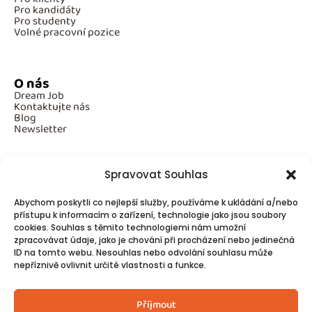
Pro kandidáty
Pro studenty
Volné pracovní pozice
O nás
Dream Job
Kontaktujte nás
Blog
Newsletter
Spravovat Souhlas
Povinné informace
Abychom poskytli co nejlepší služby, používáme k ukládání a/nebo
GDPR
přístupu k informacím o zařízení, technologie jako jsou soubory
Cookies
cookies. Souhlas s těmito technologiemi nám umožní
zpracovávat údaje, jako je chování při procházení nebo jedinečná
ID na tomto webu. Nesouhlas nebo odvolání souhlasu může
Spojte se s námi!
nepříznivě ovlivnit určité vlastnosti a funkce.
Kontakty
Příjmout