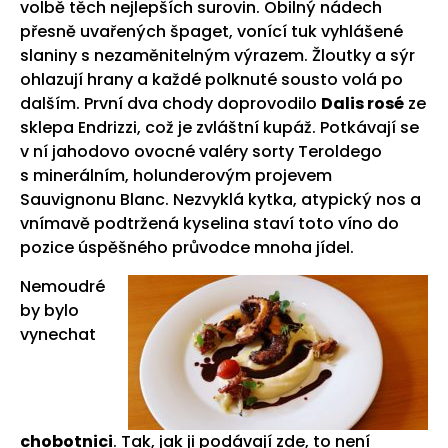
volbě těch nejlepších surovin. Obilný nádech
přesně uvařených špaget, vonící tuk vyhlášené
slaniny s nezaměnitelným výrazem. Žloutky a sýr
ohlazují hrany a každé polknuté sousto volá po
dalším. První dva chody doprovodilo
Dalis rosé
ze
sklepa Endrizzi, což je zvláštní kupáž. Potkávají se
v ní jahodovo ovocné valéry sorty Teroldego
s minerálním, holunderovým projevem
Sauvignonu Blanc. Nezvyklá kytka, atypický nos a
vnímavě podtržená kyselina staví toto víno do
pozice úspěšného průvodce mnoha jídel.
Nemoudré
by bylo
vynechat
chobotnici
. Tak, jak ji podávají zde, to není