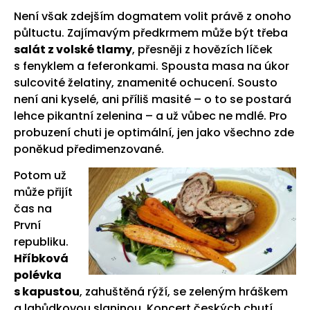
Není však zdejším dogmatem volit právě z onoho
půltuctu. Zajímavým předkrmem může být třeba
salát z volské tlamy
, přesněji z hovězích líček
s fenyklem a feferonkami. Spousta masa na úkor
sulcovité želatiny, znamenité ochucení. Sousto
není ani kyselé, ani příliš masité – o to se postará
lehce pikantní zelenina – a už vůbec ne mdlé. Pro
probuzení chuti je optimální, jen jako všechno zde
poněkud předimenzované.
Potom už
může přijít
čas na
První
republiku.
Hříbková
polévka
s kapustou
, zahuštěná rýží, se zeleným hráškem
a lahůdkovou slaninou. Koncert českých chutí