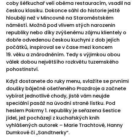
coby šéfkuchař velí oběma restauracím, vsadil na
českou klasiku. Dokonce sáhl do historie ještě
hlouběji než v Mincovně na Staroměstském
náměstí. Možná pod vlivem stých narozenin
republiky nebo díky zvýšenému zájmu klientely o
dobře odvedenou českou kuchyni z dob jejích
počátků, inspiroval se v čase mezi koncem
19. věku a znárodněním. Tedy s výjimkou obou
válek dobou největšího rozkvětu tuzemského
pohostinství.
Když dostanete do ruky menu, svlažíte se prvními
doušky báječně ošetřeného Prazdroje a začnete
vybírat jednotlivé chody, jistě vám neujde
speciální pasáž na úvodní straně lístku. Pod
heslem Pokrmy 1. republiky je seřazena šestice
jídel, jež pocházejí z kuchařských knih
vyhlášených autorek – Marie Trachtové, Hanny
Dumkové či „Sandtnerky“.