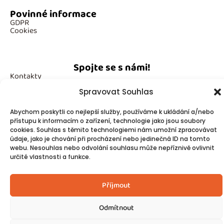
Povinné informace
GDPR
Cookies
Spojte se s námi!
Kontakty
Spravovat Souhlas
Abychom poskytli co nejlepší služby, používáme k ukládání a/nebo
přístupu k informacím o zařízení, technologie jako jsou soubory
cookies. Souhlas s těmito technologiemi nám umožní zpracovávat
údaje, jako je chování při procházení nebo jedinečná ID na tomto
© 2025
Made by Ziveweby.cz
Design by Blondesign.cz
webu. Nesouhlas nebo odvolání souhlasu může nepříznivě ovlivnit
určité vlastnosti a funkce.
Příjmout
Odmítnout