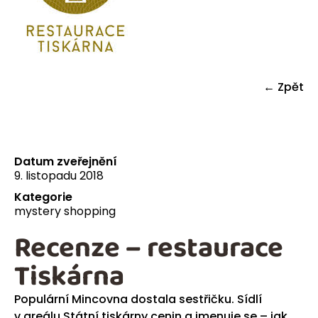
← Zpět
Datum zveřejnění
9. listopadu 2018
Kategorie
mystery shopping
Recenze – restaurace
Tiskárna
Populární Mincovna dostala sestřičku. Sídlí
v areálu Státní tiskárny cenin a jmenuje se – jak