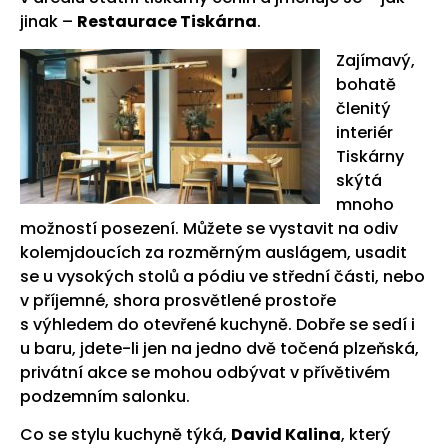
jinak –
Restaurace Tiskárna
.
Zajímavý,
bohatě
členitý
interiér
Tiskárny
skýtá
mnoho
možností posezení. Můžete se vystavit na odiv
kolemjdoucích za rozměrným auslágem, usadit
se u vysokých stolů a pódiu ve střední části, nebo
v příjemné, shora prosvětlené prostoře
s výhledem do otevřené kuchyně. Dobře se sedí i
u baru, jdete-li jen na jedno dvě točená plzeňská,
privátní akce se mohou odbývat v přívětivém
podzemním salonku.
Co se stylu kuchyně týká,
David Kalina
, který