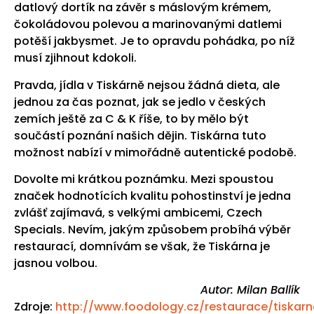
datlový dortík na závěr s máslovým krémem,
čokoládovou polevou a marinovanými datlemi
potěší jakbysmet. Je to opravdu pohádka, po níž
musí zjihnout kdokoli.
Pravda, jídla v Tiskárně nejsou žádná dieta, ale
jednou za čas poznat, jak se jedlo v českých
zemích ještě za C & K říše, to by mělo být
součástí poznání našich dějin. Tiskárna tuto
možnost nabízí v mimořádně autentické podobě.
Dovolte mi krátkou poznámku. Mezi spoustou
značek hodnotících kvalitu pohostinství je jedna
zvlášť zajímavá, s velkými ambicemi, Czech
Specials. Nevím, jakým způsobem probíhá výběr
restaurací, domnívám se však, že Tiskárna je
jasnou volbou.
Autor: Milan Ballík
Zdroje:
http://www.foodology.cz/restaurace/tiskarn