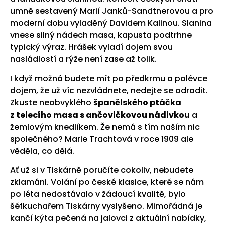
umně sestavený Marií Janků-Sandtnerovou a pro
moderní dobu vyladěný Davidem Kalinou. Slanina
vnese silný nádech masa, kapusta podtrhne
typický výraz. Hrášek vyladí dojem svou
nasládlostí a rýže není zase až tolik.
I když možná budete mít po předkrmu a polévce
dojem, že už víc nezvládnete, nedejte se odradit.
Zkuste neobvyklého
španělského ptáčka
z telecího masa s ančovičkovou nádivkou
a
žemlovým knedlíkem. Že nemá s tím naším nic
společného? Marie Trachtová v roce 1909 ale
věděla, co dělá.
Ať už si v Tiskárně poručíte cokoliv, nebudete
zklamáni. Volání po české klasice, které se nám
po léta nedostávalo v žádoucí kvalitě, bylo
šéfkuchařem Tiskárny vyslyšeno. Mimořádná je
kančí kýta pečená na jalovci z aktuální nabídky,