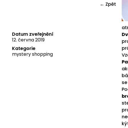
← Zpět
at
Datum zveřejnění
Dv
12. června 2019
pr
pr
Kategorie
mystery shopping
Vz
Pa
ak
bá
se
Po
br
st
pr
ne
ký