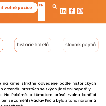
EN
it volné pozice
a
historie hotelů
slovník pojmů
e na krmě striktně odvedené podle historických
o arzenálu prostých selských jídel ani nepatřily.
ci Na Pekárně, a tématem právě zvolna končící
 ten se zaměřil i Václav Frič a byla z toho náramná