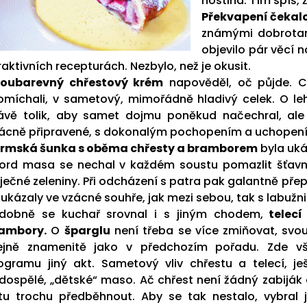
hostina. Tím spíš,
Překvapení čekalo
známými dobrotami
objevilo pár věcí 
raktivních recepturách. Nezbylo, než je okusit.
oubarevný chřestový krém
napověděl, oč půjde. C
omíchali, v sametový, mimořádně hladivý celek. O leh
ávě tolik, aby samet dojmu poněkud načechral, ale 
ácně připravené, s dokonalým pochopením a uchopením 
rmská šunka s oběma chřesty a bramborem
byla uká
ord masa se nechal v každém soustu pomazlit šťavna
ječné zeleniny. Při odcházení s patra pak galantně pře
 ukázaly ve vzácné souhře, jak mezi sebou, tak s labuž
dobně se kuchař srovnal i s jiným chodem,
telecí
ambory.
O
šparglu
není třeba
se více zmiňovat, svou 
ejně znamenitě jako v předchozím pořadu. Zde v
ogramu jiný akt. Sametový vliv chřestu a telecí, je
dospělé, „dětské“ maso. Ač chřest není žádný zabiják 
tu trochu předběhnout. Aby se tak nestalo, vybral j