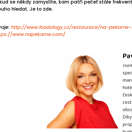
kud se někdy zamyslíte, kam patří pečeť stále frekven
ouho hledat. Je to zde.
roje:
http://www.foodology.cz/restaurace/na-pekarne-
tps://www.napekarne.com/
Pa
Jsem
spec
mana
hote
česk
cest
obsa
Díky
prop
budo