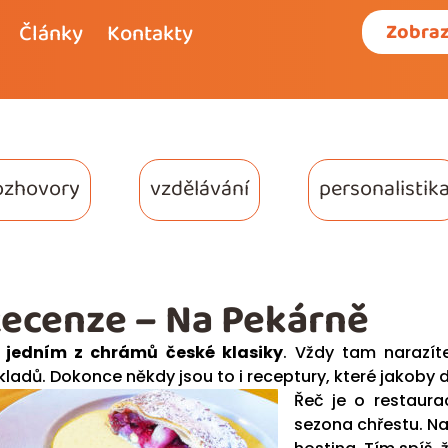
Články
Kontakty
Zobraz
ozhovory
vzdělávání
personalistik
ecenze – Na Pekárně
e
jedním z chrámů české klasiky
. Vždy tam narazít
kladů. Dokonce někdy jsou to i receptury, které jakoby d
Řeč je o restaura
sezona chřestu. Na