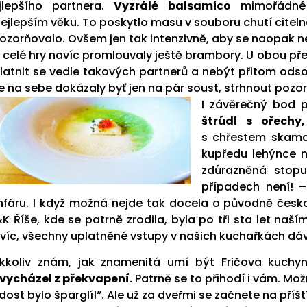
jlepšího partnera.
Vyzrálé balsamico
mimořádné 
nejlepším věku. To poskytlo masu v souboru chutí citeln
ozorňovalo. Ovšem jen tak intenzivně, aby se naopak nez
 celé hry navíc promlouvaly ještě brambory. U obou př
latnit se vedle takových partnerů a nebýt přitom ods
e na sebe dokázaly byť jen na pár soust, strhnout pozor
I závěrečný bod 
štrúdl s ořech
s chřestem skamar
kupředu lehýnce n
zdůrazněná stop
případech není! –
nfáru. I když možná nejde tak docela o původně česk
K Říše, kde se patrně zrodila, byla po tři sta let n
víc, všechny uplatněné vstupy v našich kuchařkách dáv
kkoliv znám, jak znamenitá umí být Fričova kuchy
vycházel z překvapení.
Patrně se to přihodí i vám. Mož
 dost bylo šparglí!“. Ale už za dveřmi se začnete na příš