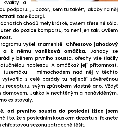
kvality a
ou podporu. „… pozor, jsem tu také!“, jakoby na něj
tratil zase špargl.
edchozích chodů měly krátké, ovšem zřetelné sólo.
ouzen do pozice komparzu, to není jen tak. Ovšem
nost.
programu vyšel znamenitě.
Chřestovo jahodový
y, a k němu vanilková omáčka.
Jahody se
ádily během prvního sousta, ořechy vše tlačily
atučnělou noblesou. A omáčka? její přítomnost,
u tuzemáku – mimochodem nad něj v těchto
 vytvořila z celé parády tu nejlepší závěrečnou
ou recepturu, svým způsobem vlastně ano. Vždyť
aším domovem. Jakkoliv nechtěným a nenáviděným.
no existovaly.
ně,
od prvního sousta do poslední lžíce jsem
ná i to, že s posledním kouskem dezertu si řeknete
tí chřestovou sezonu zatraceně těšit.