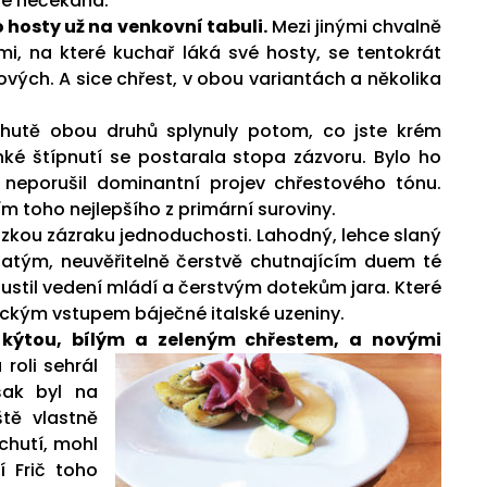
 že nečekaná.
 hosty už na venkovní tabuli.
Mezi jinými chvalně
, na které kuchař láká své hosty, se tentokrát
nových. A sice chřest, v obou variantách a několika
hutě obou druhů splynuly potom, co jste krém
ké štípnutí se postarala stopa zázvoru. Bylo ho
neporušil dominantní projev chřestového tónu.
toho nejlepšího z primární suroviny.
zkou zázraku jednoduchosti. Lahodný, lehce slaný
tým, neuvěřitelně čerstvě chutnajícím duem té
pustil vedení mládí a čerstvým dotekům jara. Které
nickým vstupem báječné italské uzeniny.
 kýtou, bílým a zeleným chřestem, a novými
roli sehrál
šak byl na
ště vlastně
chutí, mohl
í Frič toho