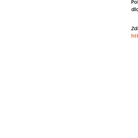
Po
dl
Zd
ht