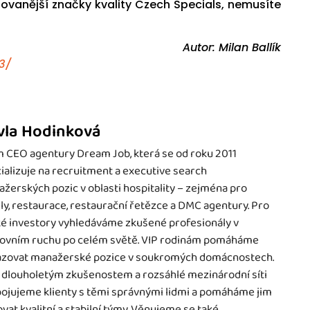
tovanější značky kvality Czech Specials, nemusíte
Autor: Milan Ballík
3/
vla Hodinková
 CEO agentury Dream Job, která se od roku 2011
ializuje na recruitment a executive search
žerských pozic v oblasti hospitality – zejména pro
ly, restaurace, restaurační řetězce a DMC agentury. Pro
é investory vyhledáváme zkušené profesionály v
ovním ruchu po celém světě. VIP rodinám pomáháme
zovat manažerské pozice v soukromých domácnostech.
 dlouholetým zkušenostem a rozsáhlé mezinárodní síti
ojujeme klienty s těmi správnými lidmi a pomáháme jim
vat kvalitní a stabilní týmy. Věnujeme se také