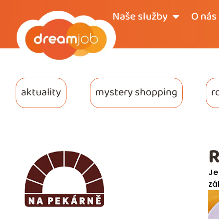
Naše služby
O nás
aktuality
mystery shopping
r
R
J
zá