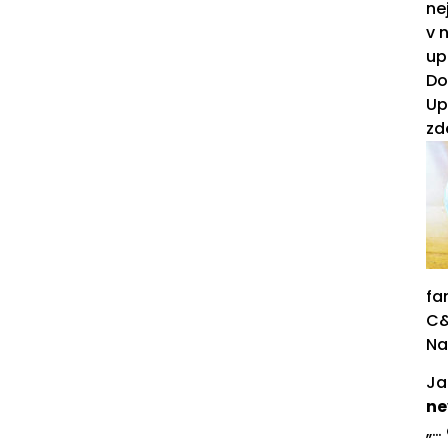
ne
v 
up
Do
Up
zd
fa
C&
Na
Ja
ne
„…