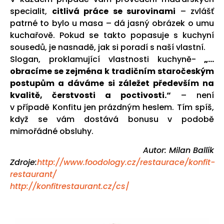
specialit,
citlivá práce se surovinami
– zvlášť
patrné to bylo u masa – dá jasný obrázek o umu
kuchařově. Pokud se takto popasuje s kuchyní
sousedů, je nasnadě, jak si poradí s naší vlastní.
Slogan, proklamující vlastnosti kuchyně-
„…
obracíme se zejména k tradičním staročeským
postupům a dáváme si záležet především na
kvalitě, čerstvosti a poctivosti.“
– není
v případě Konfitu jen prázdným heslem. Tím spíš,
když se vám dostává bonusu v podobě
mimořádné obsluhy.
Autor: Milan Ballík
Zdroje:
http://www.foodology.cz/restaurace/konfit-
restaurant/
http://konfitrestaurant.cz/cs
/