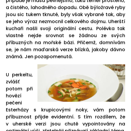
případě je masa pevnějšího, tuku téměř prostého,
a čistého, lahodného dopadu. Obě býložravé ryby
jsou sic tukem tknuté, byly však vybrané tak, aby
se jeho výraz nezmocnil celkového dojmu. Uherští
kuchaři našli svoji originální cestu. Polévka tak
vlastně nejde srovnat se žádnou ze svých
příbuzných na mořské bázi. Přičemž, domnívám
se, je nám maďarská verze blízká, jakoby dávno
známá. Jen pozapomenutá.
U perkeltu,
zvlášť
potom při
hovězí
pečeni
Esterházy s krupicovými noky, vám potom
příbuznost přijde evidentní. S tím rozdílem, že
v uherské verzi jsou chutě vypointovány na
optimální výši, zřetelněji přiznávají základní téma.