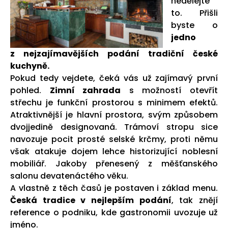
nedělejte
to. Přišli
byste o
jedno
z nejzajímavějších podání tradiční české
kuchyně.
Pokud tedy vejdete, čeká vás už zajímavý první
pohled.
Zimní zahrada
s možností otevřít
střechu je funkční prostorou s minimem efektů.
Atraktivnější je hlavní prostora, svým způsobem
dvojjedině designovaná. Trámoví stropu sice
navozuje pocit prosté selské krčmy, proti němu
však atakuje dojem lehce historizující noblesní
mobiliář. Jakoby přenesený z měšťanského
salonu devatenáctého věku.
A vlastně z těch časů je postaven i základ menu.
Česká tradice v nejlepším podání
, tak znějí
reference o podniku, kde gastronomii uvozuje už
jméno.