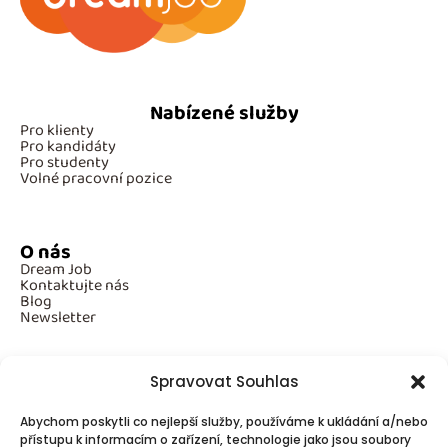
Nabízené služby
Pro klienty
Pro kandidáty
Pro studenty
Volné pracovní pozice
O nás
Dream Job
Kontaktujte nás
Blog
Newsletter
Spravovat Souhlas
Povinné informace
Abychom poskytli co nejlepší služby, používáme k ukládání a/nebo
GDPR
přístupu k informacím o zařízení, technologie jako jsou soubory
Cookies