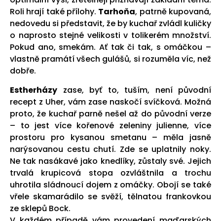
Roli hrají také přílohy.
Tarhoňa
, patrně kupovaná,
nedovedu si představit, že by kuchař zvládl kuličky
o naprosto stejné velikosti v tolikerém množství.
Pokud ano, smekám. Ať tak či tak, s omáčkou –
vlastně pramátí všech gulášů, si rozuměla víc, než
dobře.
Estherházy
zase, byť to, tuším, není původní
recept z Uher, vám zase naskočí svíčková. Možná
proto, že kuchař parně nešel až do původní verze
– to jest více kořenové zeleniny julienne, více
prostoru pro kysanou smetanu – měla jasně
narýsovanou cestu chutí. Zde se uplatnily noky.
Ne tak nasákavé jako knedlíky, zůstaly své. Jejich
trvalá krupicová stopa ozvláštnila a trochu
uhrotila sládnoucí dojem z omáčky. Obojí se také
vřele skamarádilo se svěží, tělnatou frankovkou
ze sklepů Bock.
V každém případě vám provedení maďarských