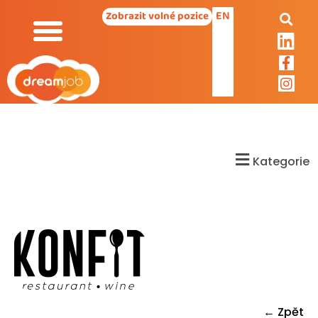
EN
Zobrazit volné pozice
Kategorie
← Zpět