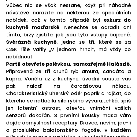
Vůbec nic se však nestane, když při náhodné
návštěvě narazíte na některou ze speciálních
nabídek, což v tomto případě byl
exkurz do
kuchyně maďarské
. Nenechte se odradit ani
tímto, brzy zjistíte, jak jsou tyto vstupy báječné.
Svérázná kuchyně
, jedna ze tří, které se za
C&K říše vařily „v jednom hrnci“, má vždy co
nabídnout.
Partii otevřete polévkou, samozřejmě Halászlé.
Připravená ze tří druhů ryb amura, candáta a
kapra. Voněla už z kuchyně, úvodní sousto vás
pak naladí na čardášovou náladu.
Charakteristický uherský odér paprik a rajčat, do
kterého se natlačila síla rybího vývaru.Lehká, spíš
jen latentní ostrost, otevřou vnímání vašich
senzorů dokořán. S prvními kousky masa vám
dojde obmyslnost receptury. Dravec, nevím, jde-li
o proslulého balatonského fogoše, v každém