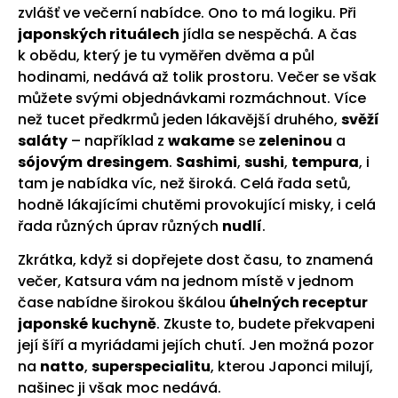
zvlášť ve večerní nabídce. Ono to má logiku. Při
japonských rituálech
jídla se nespěchá. A čas
k obědu, který je tu vyměřen dvěma a půl
hodinami, nedává až tolik prostoru. Večer se však
můžete svými objednávkami rozmáchnout. Více
než tucet předkrmů jeden lákavější druhého,
svěží
saláty
– například z
wakame
se
zeleninou
a
sójovým
dresingem
.
Sashimi
,
sushi
,
tempura
, i
tam je nabídka víc, než široká. Celá řada setů,
hodně lákajícími chutěmi provokující misky, i celá
řada různých úprav různých
nudlí
.
Zkrátka, když si dopřejete dost času, to znamená
večer, Katsura vám na jednom místě v jednom
čase nabídne širokou škálou
úhelných receptur
japonské
kuchyně
. Zkuste to, budete překvapeni
její šíří a myriádami jejích chutí. Jen možná pozor
na
natto
,
superspecialitu
, kterou Japonci milují,
našinec ji však moc nedává.