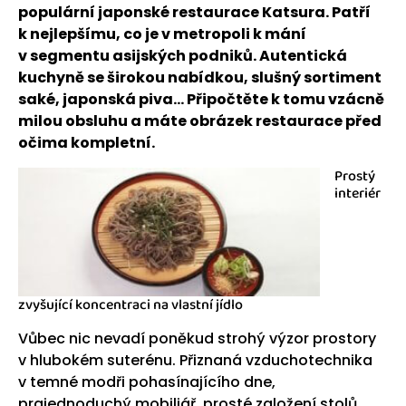
populární japonské restaurace Katsura. Patří
k nejlepšímu, co je v metropoli k mání
v segmentu asijských podniků. Autentická
kuchyně se širokou nabídkou, slušný sortiment
saké, japonská piva… Připočtěte k tomu vzácně
milou obsluhu a máte obrázek restaurace před
očima kompletní.
Prostý
interiér
zvyšující koncentraci na vlastní jídlo
Vůbec nic nevadí poněkud strohý výzor prostory
v hlubokém suterénu. Přiznaná vzduchotechnika
v temné modři pohasínajícího dne,
prajednoduchý mobiliář, prosté založení stolů.