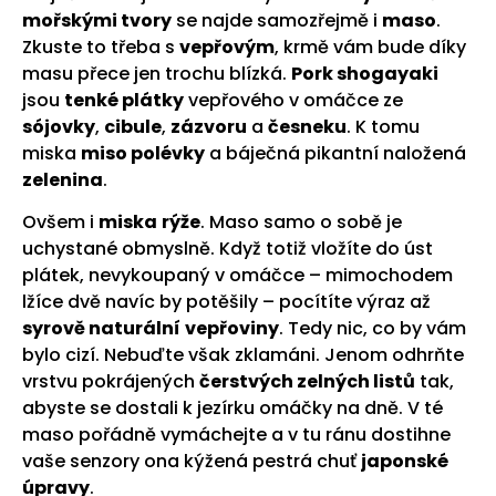
mořskými tvory
se najde samozřejmě i
maso
.
Zkuste to třeba s
vepřovým
, krmě vám bude díky
masu přece jen trochu blízká.
Pork shogayaki
jsou
tenké plátky
vepřového v omáčce ze
sójovky
,
cibule
,
zázvoru
a
česneku
. K tomu
miska
miso polévky
a báječná pikantní naložená
zelenina
.
Ovšem i
miska
rýže
. Maso samo o sobě je
uchystané obmyslně. Když totiž vložíte do úst
plátek, nevykoupaný v omáčce – mimochodem
lžíce dvě navíc by potěšily – pocítíte výraz až
syrově naturální
vepřoviny
. Tedy nic, co by vám
bylo cizí. Nebuďte však zklamáni. Jenom odhrňte
vrstvu pokrájených
čerstvých zelných listů
tak,
abyste se dostali k jezírku omáčky na dně. V té
maso pořádně vymáchejte a v tu ránu dostihne
vaše senzory ona kýžená pestrá chuť
japonské
úpravy
.