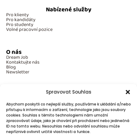
Nabízené služby
Pro klienty
Pro kandidáty
Pro studenty
Volné pracovní pozice
O nás
Dream Job
Kontaktujte nás
Blog
Newsletter
Spravovat Souhlas
Povinné informace
Abychom poskytli co nejlepší služby, používáme k ukládání a/nebo
GDPR
přístupu k informacím o zařízení, technologie jako jsou soubory
Cookies
cookies. Souhlas s těmito technologiemi nám umožní
zpracovávat údaje, jako je chování při procházení nebo jedinečná
ID na tomto webu. Nesouhlas nebo odvolání souhlasu může
Spojte se s námi!
nepříznivě ovlivnit určité vlastnosti a funkce.