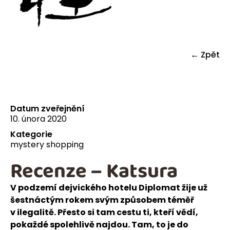
← Zpět
Datum zveřejnění
10. února 2020
Kategorie
mystery shopping
Recenze – Katsura
V podzemí dejvického hotelu Diplomat žije už
šestnáctým rokem svým způsobem téměř
v ilegalitě. Přesto si tam cestu ti, kteří vědí,
pokaždé spolehlivě najdou. Tam, to je do