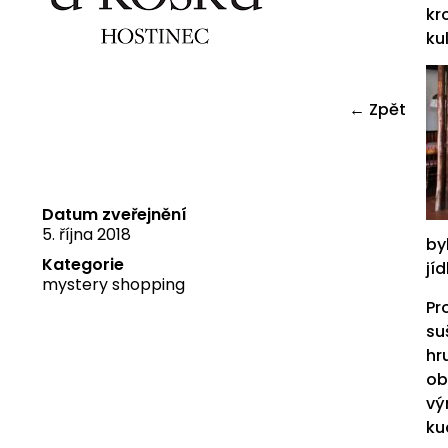
kr
ku
← Zpět
Datum zveřejnění
5. října 2018
by
Kategorie
jí
mystery shopping
Pr
su
hr
ob
vý
ku