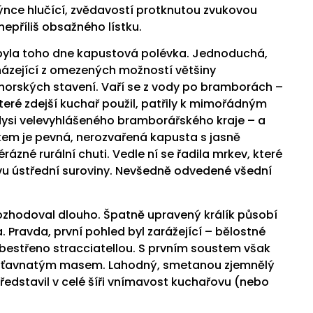
ýnce hlučící, zvědavostí protknutou zvukovou
nepříliš obsažného lístku.
yla toho dne kapustová polévka. Jednoduchá,
házející z omezených možností většiny
horských stavení. Vaří se z vody po bramborách –
ré zdejší kuchař použil, patřily k mimořádným
ysi velevyhlášeného bramborářského kraje – a
kem je pevná, nerozvařená kapusta s jasně
rázné rurální chuti. Vedle ní se řadila mrkev, které
jevu ústřední suroviny. Nevšedně odvedené všední
ozhodoval dlouho. Špatně upravený králík působí
. Pravda, první pohled byl zarážející – bělostné
bestřeno stracciatellou. S prvním soustem však
ně šťavnatým masem. Lahodný, smetanou zjemnělý
ředstavil v celé šíři vnímavost kuchařovu (nebo