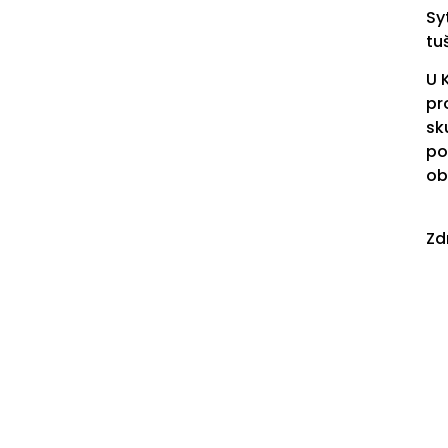
Sy
tu
U 
pr
sk
po
ob
Zd