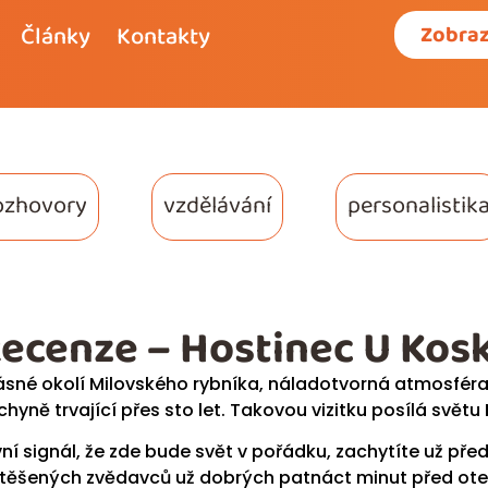
Články
Kontakty
Zobraz
ozhovory
vzdělávání
personalistik
ecenze – Hostinec U Kos
ásné okolí Milovského rybníka, náladotvorná atmosféra 
chyně trvající přes sto let. Takovou vizitku posílá světu
vní signál, že zde bude svět v pořádku, zachytíte už př
těšených zvědavců už dobrých patnáct minut před otev