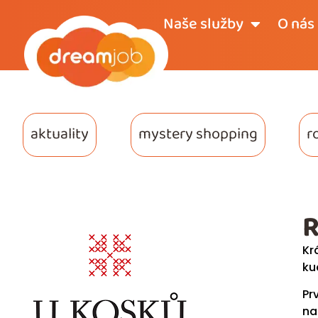
Naše služby
O nás
aktuality
mystery shopping
r
R
Kr
ku
Pr
na