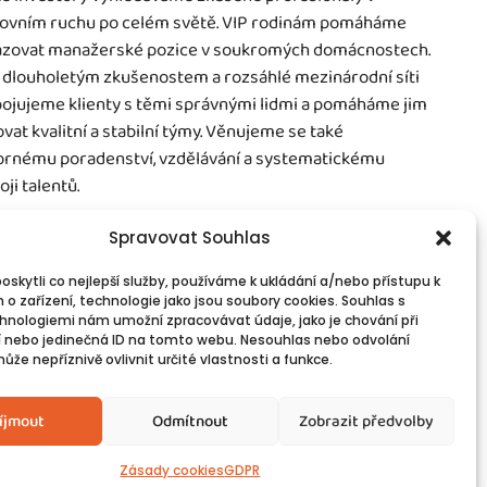
ovním ruchu po celém světě. VIP rodinám pomáháme
zovat manažerské pozice v soukromých domácnostech.
 dlouholetým zkušenostem a rozsáhlé mezinárodní síti
ojujeme klienty s těmi správnými lidmi a pomáháme jim
vat kvalitní a stabilní týmy. Věnujeme se také
rnému poradenství, vzdělávání a systematickému
oji talentů.
Spravovat Souhlas
skytli co nejlepší služby, používáme k ukládání a/nebo přístupu k
 o zařízení, technologie jako jsou soubory cookies. Souhlas s
vinné informace
Spojte se s námi!
hnologiemi nám umožní zpracovávat údaje, jako je chování při
PR
Kontakty
 nebo jedinečná ID na tomto webu. Nesouhlas nebo odvolání
okies
že nepříznivě ovlivnit určité vlastnosti a funkce.
íjmout
Odmítnout
Zobrazit předvolby
Zásady cookies
GDPR