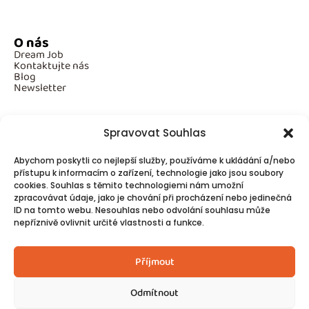
O nás
Dream Job
Kontaktujte nás
Blog
Newsletter
Spravovat Souhlas
Povinné informace
Abychom poskytli co nejlepší služby, používáme k ukládání a/nebo
GDPR
Cookies
přístupu k informacím o zařízení, technologie jako jsou soubory
cookies. Souhlas s těmito technologiemi nám umožní
zpracovávat údaje, jako je chování při procházení nebo jedinečná
ID na tomto webu. Nesouhlas nebo odvolání souhlasu může
Spojte se s námi!
nepříznivě ovlivnit určité vlastnosti a funkce.
Kontakty
Příjmout
Odmítnout