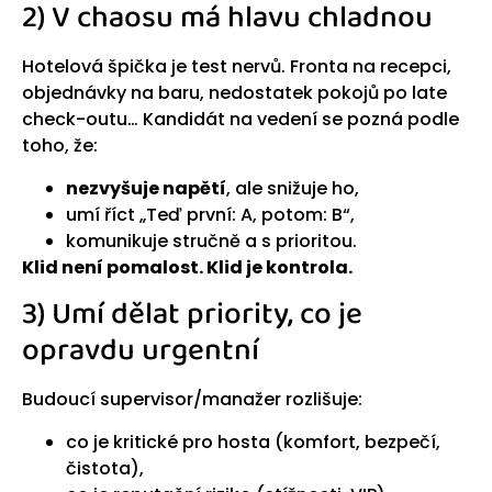
2) V chaosu má hlavu chladnou
Hotelová špička je test nervů. Fronta na recepci,
objednávky na baru, nedostatek pokojů po late
check-outu… Kandidát na vedení se pozná podle
toho, že:
nezvyšuje napětí
, ale snižuje ho,
umí říct „Teď první: A, potom: B“,
komunikuje stručně a s prioritou.
Klid není pomalost. Klid je kontrola.
3) Umí dělat priority, co je
opravdu urgentní
Budoucí supervisor/manažer rozlišuje:
co je kritické pro hosta (komfort, bezpečí,
čistota),