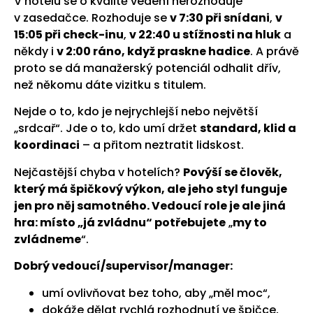
V hotelu se o kvalitě vedení nerozhoduje
v zasedačce. Rozhoduje se
v 7:30 při snídani
,
v
15:05 při check-inu
,
v 22:40 u stížnosti na hluk
a
někdy i
v 2:00 ráno, když praskne hadice
. A právě
proto se dá manažerský potenciál odhalit dřív,
než někomu dáte vizitku s titulem.
Nejde o to, kdo je nejrychlejší nebo největší
„srdcař“. Jde o to, kdo umí držet
standard, klid a
koordinaci
– a přitom neztratit lidskost.
Nejčastější chyba v hotelích?
Povýší se člověk,
který má špičkový výkon, ale jeho styl funguje
jen pro něj samotného. Vedoucí role je ale jiná
hra: místo „já zvládnu“ potřebujete
„
my to
zvládneme
“.
Dobrý vedoucí/supervisor/manager:
umí ovlivňovat bez toho, aby „měl moc“,
dokáže dělat rychlá rozhodnutí ve špičce,