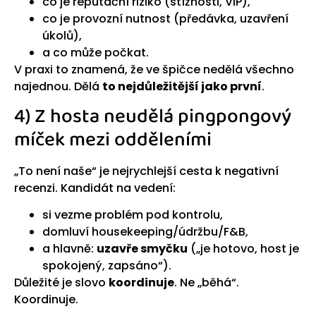
co je reputační riziko (stížnosti, VIP),
co je provozní nutnost (předávka, uzavření
úkolů),
a co může počkat.
V praxi to znamená, že ve špičce nedělá všechno
najednou. Dělá
to nejdůležitější jako první
.
4) Z hosta neudělá pingpongový
míček mezi odděleními
„To není naše“ je nejrychlejší cesta k negativní
recenzi. Kandidát na vedení:
si vezme problém pod kontrolu,
domluví housekeeping/údržbu/F&B,
a hlavně:
uzavře smyčku
(„je hotovo, host je
spokojený, zapsáno“).
Důležité je slovo
koordinuje
. Ne „běhá“.
Koordinuje.