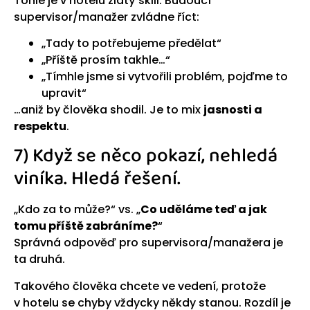
Tohle je v hotelu zlatý skill. Budoucí
supervisor/manažer zvládne říct:
„Tady to potřebujeme předělat“
„Příště prosím takhle…“
„Tímhle jsme si vytvořili problém, pojďme to
upravit“
…aniž by člověka shodil. Je to mix
jasnosti a
respektu
.
7) Když se něco pokazí, nehledá
viníka. Hledá řešení.
„Kdo za to může?“ vs. „
Co uděláme teď a jak
tomu příště zabráníme?
“
Správná odpověď pro supervisora/manažera je
ta druhá.
Takového člověka chcete ve vedení, protože
v hotelu se chyby vždycky někdy stanou. Rozdíl je