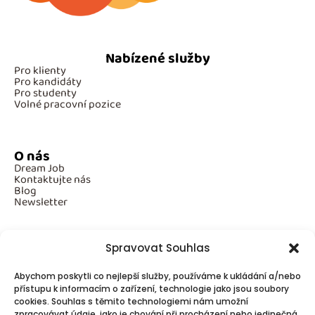
Nabízené služby
Pro klienty
Pro kandidáty
Pro studenty
Volné pracovní pozice
O nás
Dream Job
Kontaktujte nás
Blog
Newsletter
Spravovat Souhlas
Povinné informace
Abychom poskytli co nejlepší služby, používáme k ukládání a/nebo
GDPR
Cookies
přístupu k informacím o zařízení, technologie jako jsou soubory
cookies. Souhlas s těmito technologiemi nám umožní
zpracovávat údaje, jako je chování při procházení nebo jedinečná