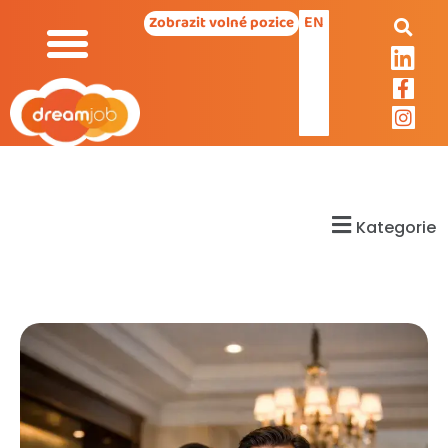
EN
Zobrazit volné pozice
Kategorie