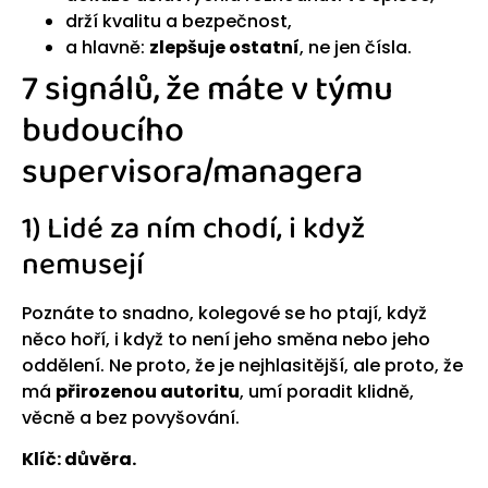
drží kvalitu a bezpečnost,
a hlavně:
zlepšuje ostatní
, ne jen čísla.
7 signálů, že máte v týmu
budoucího
supervisora/managera
1) Lidé za ním chodí, i když
nemusejí
Poznáte to snadno, kolegové se ho ptají, když
něco hoří, i když to není jeho směna nebo jeho
oddělení. Ne proto, že je nejhlasitější, ale proto, že
má
přirozenou autoritu
, umí poradit klidně,
věcně a bez povyšování.
Klíč: důvěra.