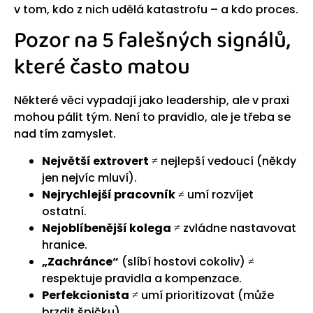
v tom, kdo z nich udělá katastrofu – a kdo proces.
Pozor na 5 falešných signálů,
které často matou
Některé věci vypadají jako leadership, ale v praxi
mohou pálit tým. Není to pravidlo, ale je třeba se
nad tím zamyslet.
Největší extrovert
≠ nejlepší vedoucí (někdy
jen nejvíc mluví).
Nejrychlejší pracovník
≠ umí rozvíjet
ostatní.
Nejoblíbenější kolega
≠ zvládne nastavovat
hranice.
„Zachránce“
(slíbí hostovi cokoliv) ≠
respektuje pravidla a kompenzace.
Perfekcionista
≠ umí prioritizovat (může
brzdit špičku).