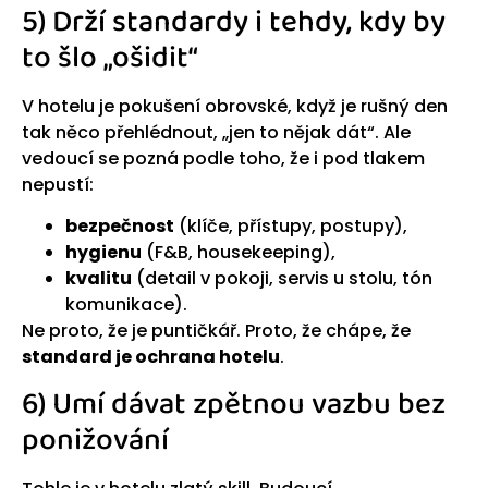
5) Drží standardy i tehdy, kdy by
to šlo „ošidit“
V hotelu je pokušení obrovské, když je rušný den
tak něco přehlédnout, „jen to nějak dát“. Ale
vedoucí se pozná podle toho, že i pod tlakem
nepustí:
bezpečnost
(klíče, přístupy, postupy),
hygienu
(F&B, housekeeping),
kvalitu
(detail v pokoji, servis u stolu, tón
komunikace).
Ne proto, že je puntičkář. Proto, že chápe, že
standard je ochrana hotelu
.
6) Umí dávat zpětnou vazbu bez
ponižování