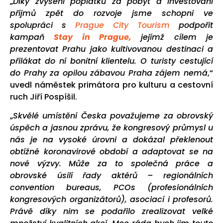
„
Díky zvýšení poplatku za pobyt a investování
příjmů zpět do rozvoje jsme schopni ve
spolupráci s
Prague City Tourism
podpořit
kampaň
Stay in Prague,
jejímž cílem je
prezentovat Prahu jako kultivovanou destinaci a
přilákat do ní bonitní klientelu. O turisty cestující
do Prahy za opilou zábavou Praha zájem nemá
,“
uvedl náměstek primátora pro kulturu a cestovní
ruch Jiří Pospíšil.
„
Skvělé umístění Česka považujeme za obrovský
úspěch a jasnou zprávu, že kongresový průmysl u
nás je na vysoké úrovni a dokázal překlenout
obtížné koronavirové období a adaptovat se na
nové výzvy. Může za to společná práce a
obrovské úsilí řady aktérů – regionálních
convention bureaus, PCOs (profesionálních
kongresových organizátorů), asociací i profesorů.
Právě díky nim se podařilo zrealizovat velké