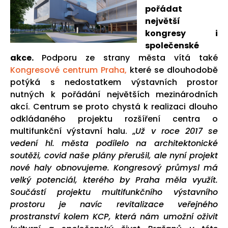
pořádat
největší
kongresy i
společenské
akce.
Podporu ze strany města vítá také
Kongresové centrum Praha,
které se dlouhodobě
potýká s nedostatkem výstavních prostor
nutných k pořádání největších mezinárodních
akcí. Centrum se proto chystá k realizaci dlouho
odkládaného projektu rozšíření centra o
multifunkční výstavní halu. „
Už v roce 2017 se
vedení hl. města podílelo na architektonické
soutěži, covid naše plány přerušil, ale nyní projekt
nové haly obnovujeme. Kongresový průmysl má
velký potenciál, kterého by Praha měla využít.
Součástí projektu multifunkčního výstavního
prostoru je navíc revitalizace veřejného
prostranství kolem KCP, která nám umožní oživit