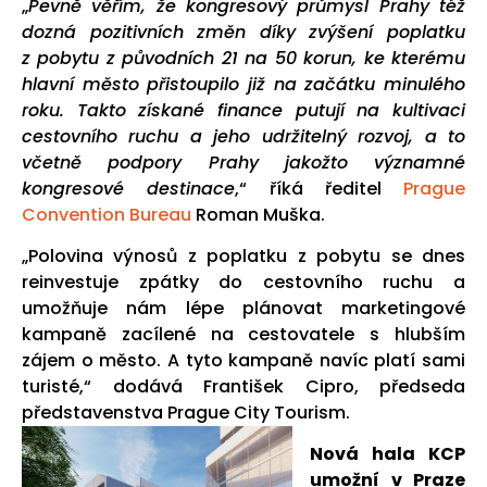
„
Pevně věřím, že kongresový průmysl Prahy též
dozná pozitivních změn díky zvýšení poplatku
z pobytu z původních 21 na 50 korun, ke kterému
hlavní město přistoupilo již na začátku minulého
roku. Takto získané finance putují na kultivaci
cestovního ruchu a jeho udržitelný rozvoj, a to
včetně podpory Prahy jakožto významné
kongresové destinace
,“ říká ředitel
Prague
Convention Bureau
Roman Muška.
„Polovina výnosů z poplatku z pobytu se dnes
reinvestuje zpátky do cestovního ruchu a
umožňuje nám lépe plánovat marketingové
kampaně zacílené na cestovatele s hlubším
zájem o město. A tyto kampaně navíc platí sami
turisté,“ dodává František Cipro, předseda
představenstva Prague City Tourism.
Nová hala KCP
umožní v Praze