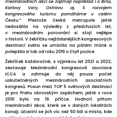
mezinárodních akcí se zajímají například i o Brno,
Karlovy Vary, Ostravu aj. S rozvojem
kongresového turismu pomáháme v celém
Česku
.“ Přestože česká metropole ještě
nedosáhla na výsledky z předchozích let,
v mezinárodním porovnání si stojí nejlépe
v historii. V žebříčku nejžádanějších kongresových
destinací světa se umístila na pátém místě a
polepšila si tak od roku 2019 o čtyři pozice.
Žebříček každoročně, s výjimkou let 2021 a 2022,
sestavuje Mezinárodní kongresová asociace
ICCA a zahrnuje do něj pouze počet
uskutečněných mezinárodních asociačních
kongresů. Posun mezi TOP 5 světových destinací
je pro Prahu obrovským úspěchem, ještě v roce
2010 byla na 19. příčce. Hodnotí přitom
mezinárodní akce, které se v daných lokalitách
konají, účastní se jich víc než 50 lidí a místa, kde