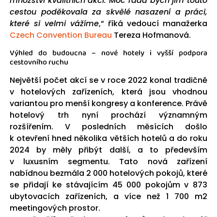
množství kvalitních akcí. Moc ráda bych jim touto
cestou poděkovala za skvělé nasazení a práci,
které si velmi vážíme
,“ říká vedoucí manažerka
Czech Convention Bureau
Tereza Hofmanová.
Výhled do budoucna – nové hotely i vyšší podpora
cestovního ruchu
Největší počet akcí se v roce 2022 konal tradičně
v hotelových zařízeních, která jsou vhodnou
variantou pro menší kongresy a konference. Právě
hotelový trh nyní prochází významným
rozšířením. V posledních měsících došlo
k otevření hned několika větších hotelů a do roku
2024 by měly přibýt další, a to především
v luxusním segmentu. Tato nová zařízení
nabídnou bezmála 2 000 hotelových pokojů, které
se přidají ke stávajícím 45 000 pokojům v 873
ubytovacích zařízeních, a více než 1 700 m2
meetingových prostor.