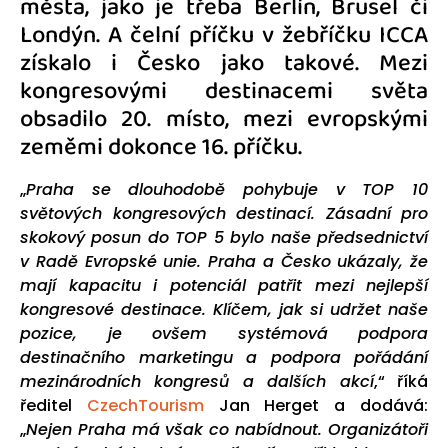
města, jako je třeba Berlín, Brusel či
Londýn. A čelní příčku v žebříčku ICCA
získalo i Česko jako takové. Mezi
kongresovými destinacemi světa
obsadilo 20. místo, mezi evropskými
zeměmi dokonce 16. příčku.
„
Praha se dlouhodobě pohybuje v TOP 10
světových kongresových destinací. Zásadní pro
skokový posun do TOP 5 bylo naše předsednictví
v Radě Evropské unie. Praha a Česko ukázaly, že
mají kapacitu i potenciál patřit mezi nejlepší
kongresové destinace. Klíčem, jak si udržet naše
pozice, je ovšem systémová podpora
destinačního marketingu a podpora pořádání
mezinárodních kongresů a dalších akcí
,“ říká
ředitel
CzechTourism
Jan Herget a dodává:
„
Nejen Praha má však co nabídnout. Organizátoři