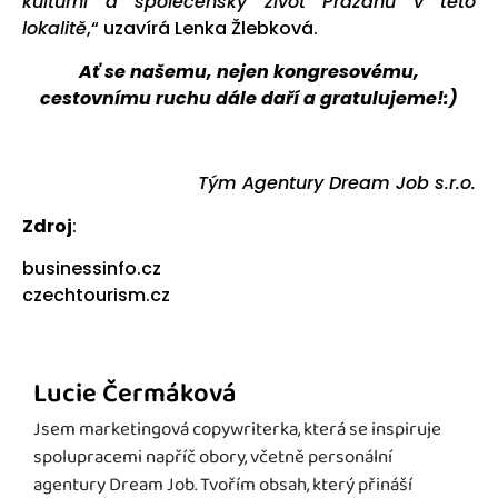
kulturní a společenský život Pražanů v této
lokalitě
,“ uzavírá Lenka Žlebková.
Ať se našemu, nejen kongresovému,
cestovnímu ruchu dále daří a gratulujeme!:)
Tým Agentury Dream Job s.r.o.
Zdroj
:
businessinfo.cz
czechtourism.cz
Lucie Čermáková
Jsem marketingová copywriterka, která se inspiruje
spolupracemi napříč obory, včetně personální
agentury Dream Job. Tvořím obsah, který přináší