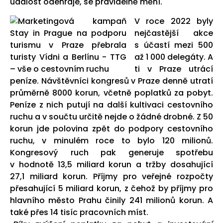
událost odehraje, se pravidelně mění.
V roce 2022 byly
nejčastější akce
s účastí mezi 500
až 1 000 delegáty. A
ti v Praze utrácí
peníze. Návštěvníci kongresů v Praze denně utratí
průměrně 8000 korun, včetně poplatků za pobyt.
Peníze z nich putují na další kultivaci cestovního
ruchu a v součtu určitě nejde o žádné drobné. Z 50
korun jde polovina zpět do podpory cestovního
ruchu, v minulém roce to bylo 120 milionů.
Kongresový ruch pak generuje spotřebu
v hodnotě 13,5 miliard korun a tržby dosahující
27,1 miliard korun. Příjmy pro veřejné rozpočty
přesahující 5 miliard korun, z čehož by příjmy pro
hlavního město Prahu činily 241 milionů korun. A
také přes 14 tisíc pracovních míst.