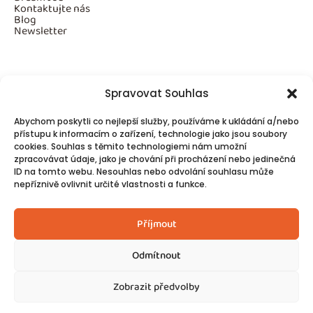
Kontaktujte nás
Blog
Newsletter
Povinné informace
Spravovat Souhlas
GDPR
Cookies
Abychom poskytli co nejlepší služby, používáme k ukládání a/nebo
přístupu k informacím o zařízení, technologie jako jsou soubory
cookies. Souhlas s těmito technologiemi nám umožní
zpracovávat údaje, jako je chování při procházení nebo jedinečná
Spojte se s námi!
ID na tomto webu. Nesouhlas nebo odvolání souhlasu může
Kontakty
nepříznivě ovlivnit určité vlastnosti a funkce.
Příjmout
Odmítnout
© 2025
Made by Ziveweby.cz
Design by Blondesign.cz
Zobrazit předvolby