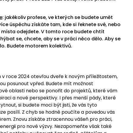
e
: jakékoliv profese, ve kterých se budete umět
jvíce úspěchu získáte tam, kde si řeknete své, nebo
místa odejdete. V tomto roce budete chtít
hýbat se, chcete, aby se v práci něco dělo. Aby se
lo. Budete motorem kolektivů.
 v roce 2024 otevřou dveře k novým příležitostem,
ou posunout vpřed. Budete mít možnost
vé oblasti nebo se ponořit do projektů, které vám
iraci a nové perspektivy. I přes menší pády, které
tnout, si budete moci být jisti, že vás tyto
ze posílí. Z chyb se hodně poučíte a povedou vás
em. Znovu získáte ztracennou vášeň pro práci,
energii pro nové výzvy. Nezapomeňte však také