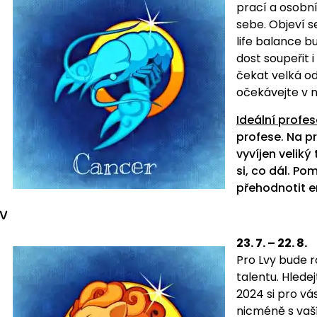
prací a osobní
sebe. Objeví s
life balance 
dost soupeřit 
čekat velká o
očekávejte v 
Ideální profes
profese. Na p
vyvíjen veliký
si, co dál. P
přehodnotit e
V
23. 7. – 22. 8.
Pro Lvy bude r
talentu. Hledej
2024 si pro vá
nicméně s vaš