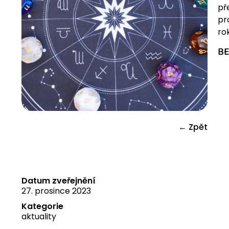
př
pr
ro
B
← Zpět
Datum zveřejnění
27. prosince 2023
Kategorie
aktuality