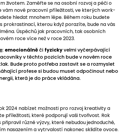
m životem. Zaměřte se na osobní rozvoj a péči o
e vám nové pracovní příležitosti, ve kterých work-
budete hledat mnohem lépe. Během roku budete
i s prokrastinací, kterou když porazíte, bude na vás
dměna. Úspěchů jak pracovních, tak osobních
novém roce více než v roce 2023.
e
:
emocionálně
či
fyzicky
velmi vyčerpávající
racovníky v těchto pozicích bude v novém roce
 tlak. Bude proto potřeba zastavit se a rozmyslet
omáhající profese si budou muset odpočinout nebo
nergii, která je do práce vkládána.
ok 2024 nabízet možnosti pro rozvoj kreativity a
te příležitosti, které podporují vaši tvořivost. Rok
s připravil různé výzvy, které nebudou jednoduché,
ím nasazením a vytrvalostí nakonec sklidíte ovoce.