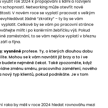
 využít rok 2024 k propojování s lidmi a rozvíjení
 schopností. Networking může otevřít nové
žitosti. V novém roce se vyplatí pracovat s velkým
evyhledávat žádné “zkratky” – ty by se vám
 vyplatit. Celkově by se vám po pracovní stránce
eváhejte mířit i po kariérním žebříčku výš. Pokud
ně zaměstnání, to se vám nejvíce vyplatí v březnu
áří a října.
e
:
vysněné
profese. Ty, o kterých dlouhou dobu
te. Mohou se k vám navrátit již brzy a to i ve
 je budete nejméně čekat. Také zpozorněte, když
ídne změnu směru, pracovního zaměření, nového
a nový typ klientů, pokud podnikáte. Je v tom
ní raka by měli v roce 2024 hledat rovnováhu mezi