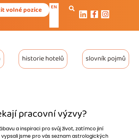
EN
it volné pozice
a
historie hotelů
slovník pojmů
ekají pracovní výzvy?
ábavu a inspiraci pro svůj život, zatímco jiní
te, vypsali jsme pro vás seznam astrologických