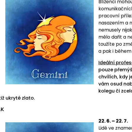
Blíženci mohou
komunikačních
pracovní příle
nasazením a n
nemusely nijak
mělo dařit a n
toužíte po změ
a pak i během z
Ideální profes
pouze přemýšlí
chvílích, kdy
vám osud nab
kolegu či zcel
tiž ukryté zlato.
AK
22. 6. – 22. 7.
Lidé ve zname