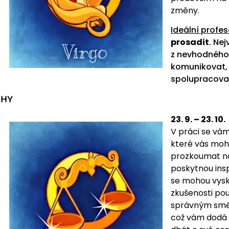
změny.
Ideální profes
prosadit
. Ne
z nevhodného 
komunikovat, 
spolupracova
ÁHY
23. 9. – 23. 10.
V práci se vám
které vás moh
prozkoumat no
poskytnou insp
se mohou vysky
zkušenosti pou
správným směr
což vám dodá 