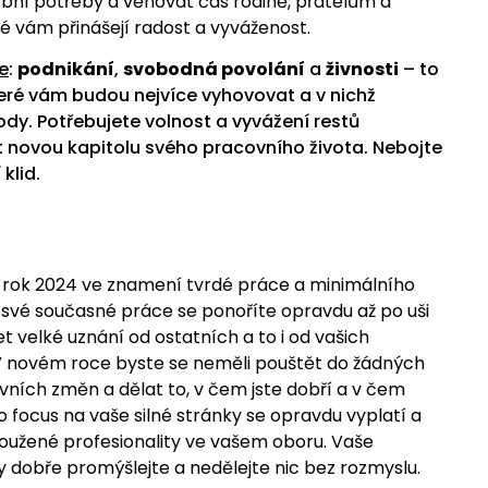
obní potřeby a věnovat čas rodině, přátelům a
ré vám přinášejí radost a vyváženost.
e
:
podnikání
,
svobodná povolání
a
živnosti
– to
teré vám budou nejvíce vyhovovat a v nichž
ody. Potřebujete volnost a vyvážení restů
čít novou kapitolu svého pracovního života. Nebojte
 klid.
e rok 2024 ve znamení tvrdé práce a minimálního
 své současné práce se ponoříte opravdu až po uši
et velké uznání od ostatních a to i od vašich
V novém roce byste se neměli pouštět do žádných
ních změn a dělat to, v čem jste dobří a v čem
o focus na vaše silné stránky se opravdu vyplatí a
toužené profesionality ve vašem oboru. Vaše
 dobře promýšlejte a nedělejte nic bez rozmyslu.