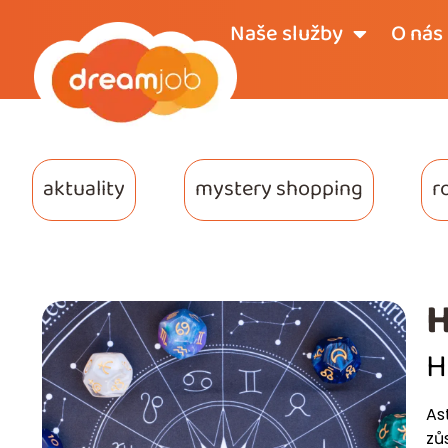
Naše služby
O nás
aktuality
mystery shopping
r
H
H
As
zů