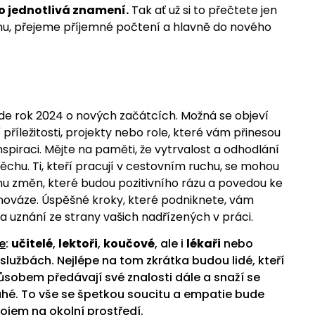
o jednotlivá znamení.
Tak ať už si to přečtete jen
u, přejeme příjemné počtení a hlavně do nového
de rok 2024 o nových začátcích. Možná se objeví
příležitosti, projekty nebo role, které vám přinesou
nspiraci. Mějte na paměti, že vytrvalost a odhodlání
chu. Ti, kteří pracují v cestovním ruchu, se mohou
lnu změn, které budou pozitivního rázu a povedou ke
vnováze. Úspěšné kroky, které podniknete, vám
t a uznání ze strany vašich nadřízených v práci.
e
:
učitelé
,
lektoři
,
koučové
, ale i
lékaři
nebo
službách. Nejlépe na tom zkrátka budou lidé, kteří
ůsobem předávají své znalosti dále a snaží se
hé. To vše se špetkou soucitu a empatie bude
dojem na okolní prostředí.