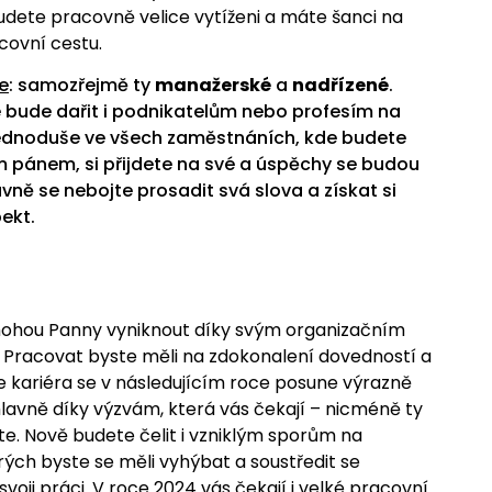
udete pracovně velice vytíženi a máte šanci na
covní cestu.
e
: samozřejmě ty
manažerské
a
nadřízené
.
 bude dařit i podnikatelům nebo profesím na
Jednoduše ve všech zaměstnáních, kde budete
 pánem, si přijdete na své a úspěchy se budou
avně se nebojte prosadit svá slova a získat si
pekt.
ohou Panny vyniknout díky svým organizačním
Pracovat byste měli na zdokonalení dovedností a
še kariéra se v následujícím roce posune výrazně
lavně díky výzvám, která vás čekají – nicméně ty
e. Nově budete čelit i vzniklým sporům na
erých byste se měli vyhýbat a soustředit se
voji práci. V roce 2024 vás čekají i velké pracovní