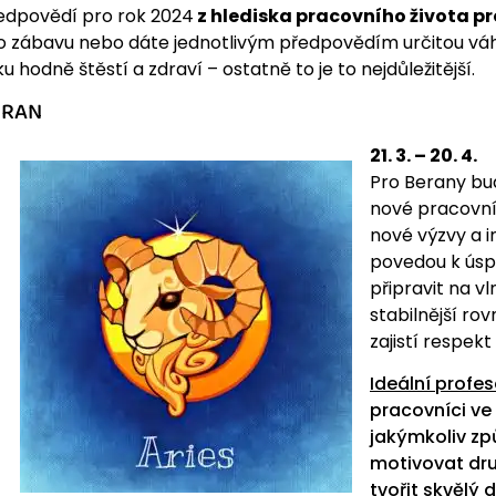
edpovědí pro rok 2024
z hlediska pracovního života pr
o zábavu nebo dáte jednotlivým předpovědím určitou váh
ku hodně štěstí a zdraví – ostatně to je to nejdůležitější.
ERAN
21. 3. – 20. 4.
Pro Berany bu
nové pracovní 
nové výzvy a i
povedou k úspě
připravit na v
stabilnější ro
zajistí respek
Ideální profes
pracovníci ve 
jakýmkoliv zp
motivovat dru
tvořit skvělý 