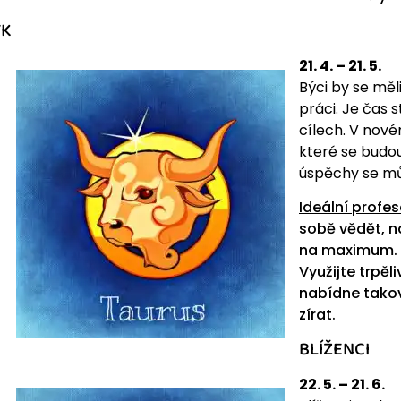
ÝK
21. 4. – 21. 5.
Býci by se měl
práci. Je čas
cílech. V nov
které se budou
úspěchy se mů
Ideální profes
sobě vědět, n
na maximum. V
Využijte trpěl
nabídne takov
zírat.
BLÍŽENCI
22. 5. – 21. 6.