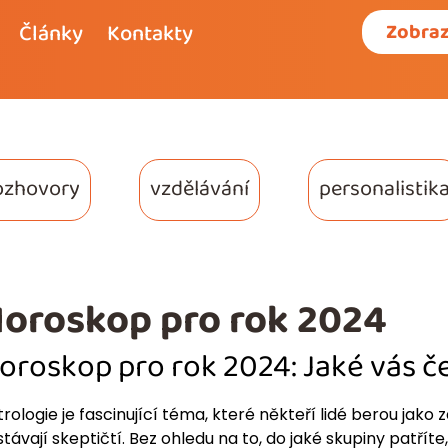
Články
Kontakty
Zobraz
ozhovory
vzdělávání
personalistik
oroskop pro rok 2024
oroskop pro rok 2024: Jaké vás č
trologie je fascinující téma, které někteří lidé berou jako z
stávají skeptičtí. Bez ohledu na to, do jaké skupiny patří