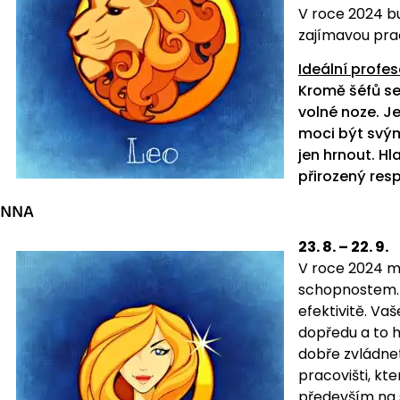
V roce 2024 b
zajímavou pra
Ideální profes
Kromě šéfů se
volné noze. 
moci být svým
jen hrnout. Hl
přirozený res
ANNA
23. 8. – 22. 9.
V roce 2024 m
schopnostem. 
efektivitě. Va
dopředu a to h
dobře zvládnet
pracovišti, kt
především na s