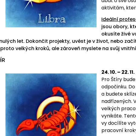
dbát o své os
aktivitám, kte
Ideální profes
jsou obory, k
okusíte živé v
nulých let. Dokončit projekty, uvést je v život, nebo za
 proto velkých kroků, ale zároveň myslete na svůj vnitřní
ÍR
24. 10. – 22. 11.
Pro Štíry bud
odpočinku. Do
a budete sklíz
nadřízených. 
velkých pracov
vynikáte. Tent
vy docílíte vy
pracovní kroky