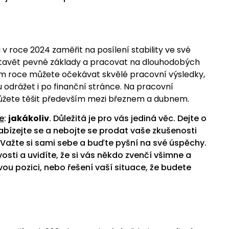
i v roce 2024 zaměřit na posílení stability ve své
 stavět pevné základy a pracovat na dlouhodobých
ém roce můžete očekávat skvělé pracovní výsledky,
 odrážet i po finanční stránce. Na pracovní
žete těšit především mezi březnem a dubnem.
e
:
jakákoliv
. Důležitá je pro vás jediná věc. Dejte o
abízejte se a nebojte se prodat vaše zkušenosti
ažte si sami sebe a buďte pyšní na své úspěchy.
ivosti a uvidíte, že si vás někdo zvenčí všimne a
ou pozici, nebo řešení vaší situace, že budete