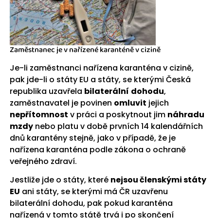
Zaměstnanec je v nařízené karanténě v cizině
Je-li zaměstnanci nařízena karanténa v cizině,
pak jde-li o státy EU a státy, se kterými Česká
republika uzavřela
bilaterální
dohodu
,
zaměstnavatel je povinen
omluvit
jejich
nepřítomnost
v práci a poskytnout jim
náhradu
mzdy
nebo platu v době prvních 14 kalendářních
dnů karantény stejně, jako v případě, že je
nařízena karanténa podle zákona o ochraně
veřejného zdraví.
Jestliže jde o státy, které
nejsou členskými státy
EU
ani státy, se kterými má ČR uzavřenu
bilaterální dohodu, pak pokud karanténa
nařízená v tomto státě trvá i po skončení