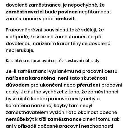
dovolené zaměstnance, je nepochybné, že
zaměstnavatel
bude
povinen
nepřítomnost
zaměstnance v práci
omluvit
.
Pracovněprávní souvislosti také sdělují, že
v případě, že v cizině zaměstnanec čerpá
dovolenou, nařízením karantény se dovolená
nepřerušuje.
Karanténa na pracovní cestě a cestovní náhrady
Je-li zaměstnanci vyslanému na pracovní cestu
nařízena karanténa
,
není
tato skutečnost
důvodem
pro
ukončení
nebo
přerušení
pracovní
cesty. Je nutno vycházet z toho, že zaměstnanci
by v místě konání pracovní cesty nebyla
karanténa nařízena, kdyby tam nebyl
zaměstnavatelem vyslán.Tato okolnost obecně
nemůže
být k
tíži zaměstnance
a není tomu tak
ani v případě dočasné pracovní neschopnosti