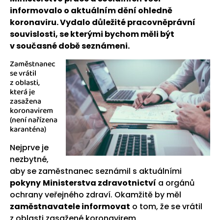
informovalo o aktuálním dění ohledně
koronaviru. Vydalo důležité pracovněprávní
souvislosti, se kterými bychom měli být
v současné době seznámeni.
Zaměstnanec
se vrátil
z oblasti,
která je
zasažena
koronavirem
(není nařízena
karanténa)
Nejprve je
nezbytné,
aby se zaměstnanec seznámil s aktuálními
pokyny
Ministerstva zdravotnictví
a orgánů
ochrany veřejného zdraví. Okamžitě by měl
zaměstnavatele informovat
o tom, že se vrátil
z oblasti zasažené koronavirem.