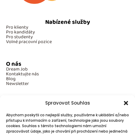
Nabízené služby
Pro klienty
Pro kandidáty
Pro studenty
Volné pracovní pozice
O nás
Dream Job
Kontaktujte nás
Blog
Newsletter
Spravovat Souhlas
Povinné informace
Abychom poskytli co nejlepší služby, používáme k ukládání a/nebo
GDPR
přístupu k informacím o zařízení, technologie jako jsou soubory
Cookies
cookies. Souhlas s těmito technologiemi nám umožní
zpracovávat údaje, jako je chování při procházení nebo jedinečná