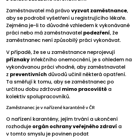
Zaměstnavatel má právo
vyzvat zaměstnance
,
aby se podrobil vyšetření u registrujícího lékaře.
Zejména je-li to důvodné vzhledem k vykonávané
práci nebo má zaměstnavatel
podezření
, že
zaměstnanec není způsobilý práci vykonávat.
V případě, že se u zaměstnance neprojevují
příznaky
infekčního onemocnění, je s ohledem na
vykonávanou práci vhodné, aby zaměstnavatel
z
preventivních
důvodů učinil některá opatření.
Ta směřují k tomu, aby se zaměstnanec po
určitou dobu zdržoval
mimo pracoviště
a
kolektiv spolupracovníků.
Zaměstnanec je v nařízené karanténě v ČR
O nařízení karantény, jejím trvání a ukončení
rozhoduje
orgán ochrany veřejného zdraví
a
v tomto smyslu je povinen podat