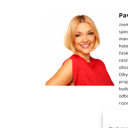
Pa
Jsem
spec
mana
hote
česk
cest
obsa
Díky
prop
budo
odbo
rozv