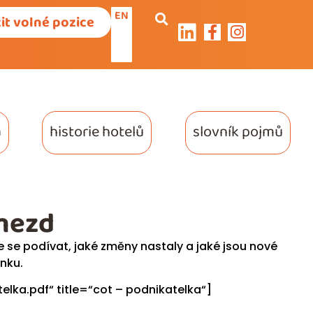
EN
it volné pozice
a
historie hotelů
slovník pojmů
 mezd
se podívat, jaké změny nastaly a jaké jsou nové
nku.
ka.pdf“ title=“cot – podnikatelka“]