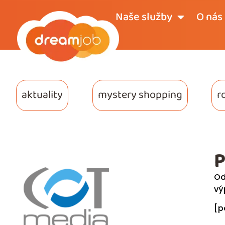
Naše služby
O nás
aktuality
mystery shopping
r
P
Od
vý
[p