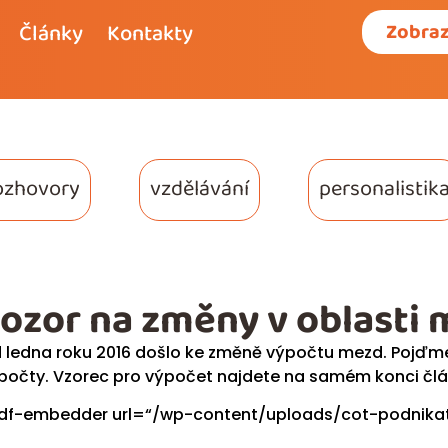
Články
Kontakty
Zobraz
ozhovory
vzdělávání
personalistik
ozor na změny v oblasti
 ledna roku 2016 došlo ke změně výpočtu mezd. Pojďme 
počty. Vzorec pro výpočet najdete na samém konci člá
df-embedder url=“/wp-content/uploads/cot-podnikatel