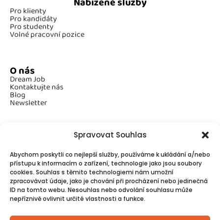
Nabízené služby
Pro klienty
Pro kandidáty
Pro studenty
Volné pracovní pozice
O nás
Dream Job
Kontaktujte nás
Blog
Newsletter
Spravovat Souhlas
Povinné informace
Abychom poskytli co nejlepší služby, používáme k ukládání a/nebo
GDPR
přístupu k informacím o zařízení, technologie jako jsou soubory
Cookies
cookies. Souhlas s těmito technologiemi nám umožní
zpracovávat údaje, jako je chování při procházení nebo jedinečná
ID na tomto webu. Nesouhlas nebo odvolání souhlasu může
Spojte se s námi!
nepříznivě ovlivnit určité vlastnosti a funkce.
Kontakty