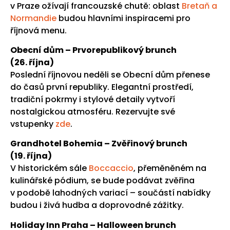
v Praze ožívají francouzské chutě: oblast
Bretaň a
Normandie
budou hlavními inspiracemi pro
říjnová menu.
Obecní dům – Prvorepublikový brunch
(26. října)
Poslední říjnovou neděli se Obecní dům přenese
do časů první republiky. Elegantní prostředí,
tradiční pokrmy i stylové detaily vytvoří
nostalgickou atmosféru. Rezervujte své
vstupenky
zde
.
Grandhotel Bohemia – Zvěřinový brunch
(19. října)
V historickém sále
Boccaccio
, přeměněném na
kulinářské pódium, se bude podávat zvěřina
v podobě lahodných variací – součástí nabídky
budou i živá hudba a doprovodné zážitky.
Holiday Inn Praha – Halloween brunch