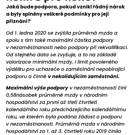
Jaká bude podpora, pokud vznikl řádný nárok
a byly splněny veškeré podmínky pro její
přiznání?
Od 1. ledna 2020 se zvýšila průměrná mzda a
spolu s tím také maximální částka podpory
v nezaměstnanosti nebo podpory při rekvalifikaci.
Od stejného data se zvyšuje, a to na základě
valorizace minimální mzdy, i limit povoleného
výdělku pro uchazeče o zaměstnání nepobírající
podporu a činné
v nekolidujícím zaměstnání.
Maximální výše podpory
v nezaměstnanosti činí
0,58násobek průměrné mzdy v národním
hospodářství za první až třetí čtvrtletí
kalendářního roku předcházejícího kalendářnímu
roku, ve kterém byla podána žádost o podporu
v nezaměstnanosti. Průměrná mzda v národním
hospodářství za 1. až 3. čtvrtletí roku 2019 činila