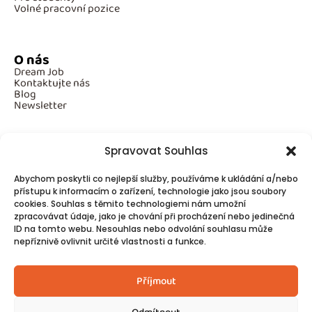
Volné pracovní pozice
O nás
Dream Job
Kontaktujte nás
Blog
Newsletter
Spravovat Souhlas
Povinné informace
Abychom poskytli co nejlepší služby, používáme k ukládání a/nebo
GDPR
Cookies
přístupu k informacím o zařízení, technologie jako jsou soubory
cookies. Souhlas s těmito technologiemi nám umožní
zpracovávat údaje, jako je chování při procházení nebo jedinečná
ID na tomto webu. Nesouhlas nebo odvolání souhlasu může
Spojte se s námi!
nepříznivě ovlivnit určité vlastnosti a funkce.
Kontakty
Příjmout