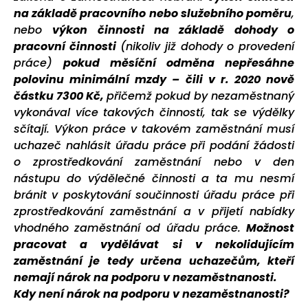
na základě pracovního
nebo služebního poměru
,
nebo
výkon činnosti na základě dohody o
pracovní činnosti
(nikoliv již dohody o provedení
práce)
pokud měsíční odměna nepřesáhne
polovinu minimální mzdy – čili v r. 2020 nově
částku 7300 Kč,
přičemž pokud by nezaměstnaný
vykonával více takových činností, tak se výdělky
sčítají.
Výkon práce v takovém zaměstnání musí
uchazeč nahlásit úřadu práce při podání žádosti
o zprostředkování zaměstnání nebo v den
nástupu do výdělečné činnosti a ta mu nesmí
bránit v poskytování součinnosti úřadu práce při
zprostředkování zaměstnání a v přijetí nabídky
vhodného zaměstnání od úřadu práce.
Možnost
pracovat a vydělávat si v nekolidujícím
zaměstnání je tedy určena uchazečům, kteří
nemají nárok na podporu v nezaměstnanosti.
Kdy není nárok na podporu v nezaměstnanosti?