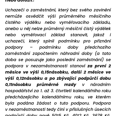
nebo doložit?
Uchazeči o zaměstnání, který bez svého zavinění
nemůže osvědčit výši průměrného měsíčního
čistého výdělku nebo vyměřovacího základu,
anebo u něj nelze průměrný měsíční čistý výdělek
nebo vyměřovací základ stanovit, jakož i
uchazeči, který splnil podmínku pro přiznání
podpory – podmínku doby předchozího
zaměstnání započtením náhradní doby (a tato
doba se posuzuje jako poslední zaměstnání) se
podpora v nezaměstnanosti stanoví
za první 2
měsíce ve výši 0,15násobku, další 2 měsíce ve
výši 0,12násobku a po zbývající podpůrčí dobu
0,11násobku průměrné mzdy
v národním
hospodářství za 1. až 3. čtvrtletí kalendářního roku
předcházejícího kalendářnímu roku, ve kterém
byla podána žádost o tuto podporu. Podpora
v nezaměstnanosti tedy činí v příslušných úsecích
podpůrčí doby nově 5015 Kč, 4012 Kč, 3678 Kč.