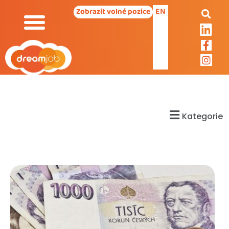
EN
Zobrazit volné pozice
Kategorie