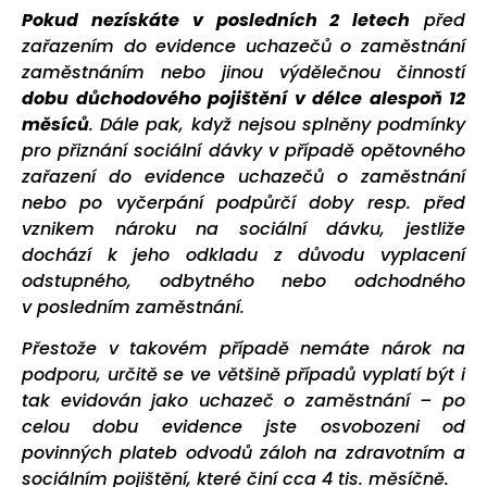
Pokud nezískáte v posledních 2 letech
před
zařazením do evidence uchazečů o zaměstnání
zaměstnáním nebo jinou výdělečnou činností
dobu důchodového pojištění v délce alespoň 12
měsíců
. Dále pak, když nejsou splněny podmínky
pro přiznání sociální dávky v případě opětovného
zařazení do evidence uchazečů o zaměstnání
nebo po vyčerpání podpůrčí doby resp. před
vznikem nároku na sociální dávku, jestliže
dochází k jeho odkladu z důvodu vyplacení
odstupného, odbytného nebo odchodného
v posledním zaměstnání.
Přestože v takovém případě nemáte nárok na
podporu, určitě se ve většině případů vyplatí být i
tak evidován jako uchazeč o zaměstnání – po
celou dobu evidence jste osvobozeni od
povinných plateb odvodů záloh na zdravotním a
sociálním pojištění, které činí cca 4 tis. měsíčně.