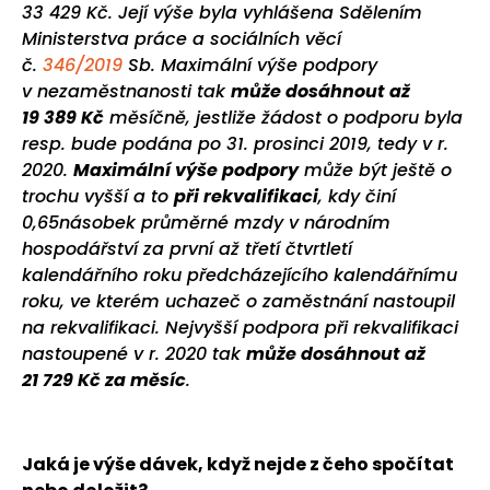
33 429 Kč. Její výše byla vyhlášena Sdělením
Ministerstva práce a sociálních věcí
č.
346/2019
Sb. Maximální výše podpory
v nezaměstnanosti tak
může dosáhnout až
19 389 Kč
měsíčně, jestliže žádost o podporu byla
resp. bude podána po 31. prosinci 2019, tedy v r.
2020.
Maximální výše podpory
může být ještě o
trochu vyšší a to
při rekvalifikaci
, kdy činí
0,65násobek průměrné mzdy v národním
hospodářství za první až třetí čtvrtletí
kalendářního roku předcházejícího kalendářnímu
roku, ve kterém uchazeč o zaměstnání nastoupil
na rekvalifikaci. Nejvyšší podpora při rekvalifikaci
nastoupené v r. 2020 tak
může dosáhnout až
21 729 Kč za měsíc
.
Jaká je výše dávek, když nejde z čeho spočítat