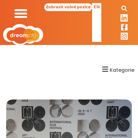
EN
Zobrazit volné pozice
Kategorie