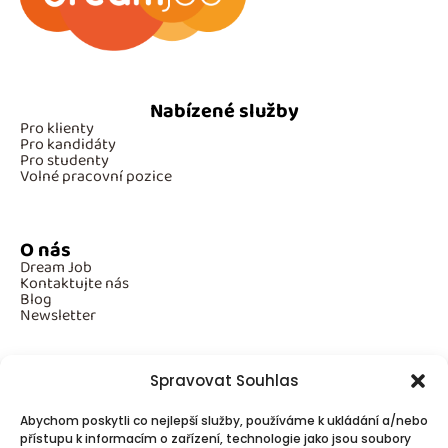
Nabízené služby
Pro klienty
Pro kandidáty
Pro studenty
Volné pracovní pozice
O nás
Dream Job
Kontaktujte nás
Blog
Newsletter
Spravovat Souhlas
Povinné informace
Abychom poskytli co nejlepší služby, používáme k ukládání a/nebo
GDPR
přístupu k informacím o zařízení, technologie jako jsou soubory
Cookies